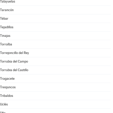
Talayuelas
Tarancón
Tébar
Tejadillos
Tinajas
Torralba
Torrejoncillo del Rey
Torrubia del Campo
Torrubia del Castillo
Tragacete
Tresjuncos
Tribaldos
Uclés
Uña