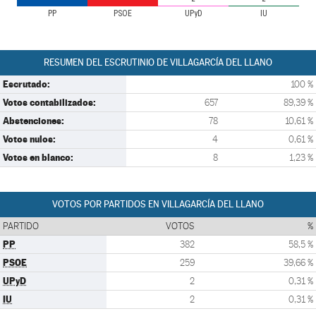
PP
PSOE
UPyD
IU
RESUMEN DEL ESCRUTINIO DE VILLAGARCÍA DEL LLANO
Escrutado:
100 %
Votos contabilizados:
657
89,39 %
Abstenciones:
78
10,61 %
Votos nulos:
4
0,61 %
Votos en blanco:
8
1,23 %
VOTOS POR PARTIDOS EN VILLAGARCÍA DEL LLANO
PARTIDO
VOTOS
%
PP
382
58,5 %
PSOE
259
39,66 %
UPyD
2
0,31 %
IU
2
0,31 %