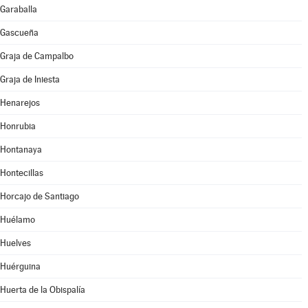
Garaballa
Gascueña
Graja de Campalbo
Graja de Iniesta
Henarejos
Honrubia
Hontanaya
Hontecillas
Horcajo de Santiago
Huélamo
Huelves
Huérguina
Huerta de la Obispalía