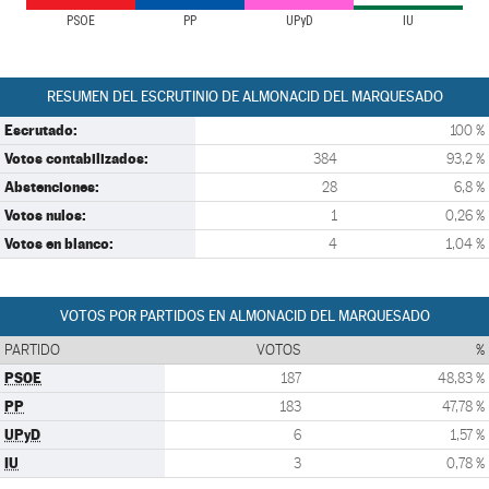
PSOE
PP
UPyD
IU
RESUMEN DEL ESCRUTINIO DE ALMONACID DEL MARQUESADO
Escrutado:
100 %
Votos contabilizados:
384
93,2 %
Abstenciones:
28
6,8 %
Votos nulos:
1
0,26 %
Votos en blanco:
4
1,04 %
VOTOS POR PARTIDOS EN ALMONACID DEL MARQUESADO
PARTIDO
VOTOS
%
PSOE
187
48,83 %
PP
183
47,78 %
UPyD
6
1,57 %
IU
3
0,78 %