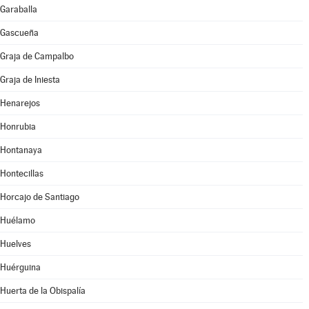
Garaballa
Gascueña
Graja de Campalbo
Graja de Iniesta
Henarejos
Honrubia
Hontanaya
Hontecillas
Horcajo de Santiago
Huélamo
Huelves
Huérguina
Huerta de la Obispalía