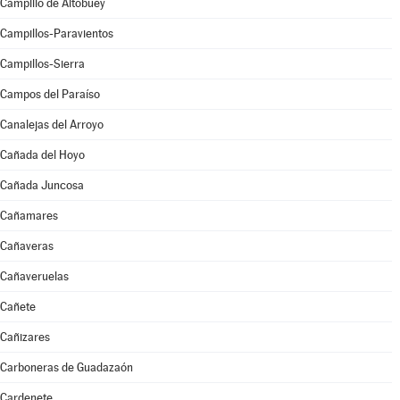
Campillo de Altobuey
Campillos-Paravientos
Campillos-Sierra
Campos del Paraíso
Canalejas del Arroyo
Cañada del Hoyo
Cañada Juncosa
Cañamares
Cañaveras
Cañaveruelas
Cañete
Cañizares
Carboneras de Guadazaón
Cardenete