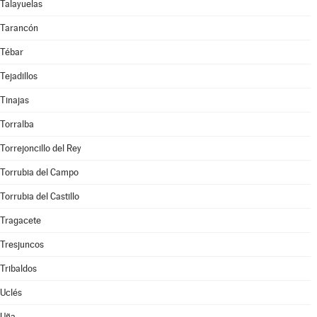
Talayuelas
Tarancón
Tébar
Tejadillos
Tinajas
Torralba
Torrejoncillo del Rey
Torrubia del Campo
Torrubia del Castillo
Tragacete
Tresjuncos
Tribaldos
Uclés
Uña