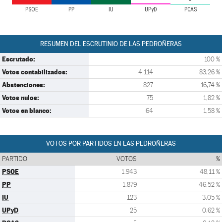
PSOE
PP
IU
UPyD
PCAS
RESUMEN DEL ESCRUTINIO DE LAS PEDROÑERAS
Escrutado:
100 %
Votos contabilizados:
4.114
83,26 %
Abstenciones:
827
16,74 %
Votos nulos:
75
1,82 %
Votos en blanco:
64
1,58 %
VOTOS POR PARTIDOS EN LAS PEDROÑERAS
PARTIDO
VOTOS
%
PSOE
1.943
48,11 %
PP
1.879
46,52 %
IU
123
3,05 %
UPyD
25
0,62 %