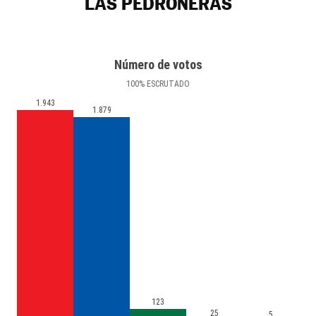
LAS PEDROÑERAS
Número de votos
100
%
ESCRUTADO
1.943
1.879
123
25
5