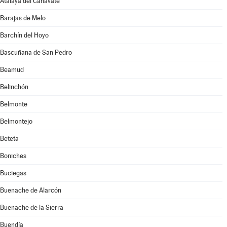
Atalaya del Cañavate
Barajas de Melo
Barchín del Hoyo
Bascuñana de San Pedro
Beamud
Belinchón
Belmonte
Belmontejo
Beteta
Boniches
Buciegas
Buenache de Alarcón
Buenache de la Sierra
Buendía