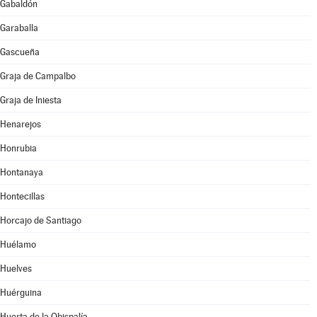
Gabaldón
Garaballa
Gascueña
Graja de Campalbo
Graja de Iniesta
Henarejos
Honrubia
Hontanaya
Hontecillas
Horcajo de Santiago
Huélamo
Huelves
Huérguina
Huerta de la Obispalía