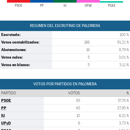
PSOE
PP
IU
UPyD
PCAS
RESUMEN DEL ESCRUTINIO DE PALOMERA
Escrutado:
100 %
Votos contabilizados:
166
91,21 %
Abstenciones:
16
8,79 %
Votos nulos:
5
3,01 %
Votos en blanco:
5
3,11 %
VOTOS POR PARTIDOS EN PALOMERA
PARTIDO
VOTOS
%
PSOE
93
57,76 %
PP
45
27,95 %
IU
10
6,21 %
UPyD
6
3,73 %