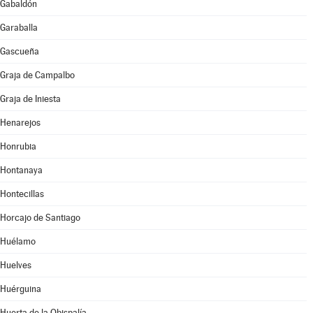
Gabaldón
Garaballa
Gascueña
Graja de Campalbo
Graja de Iniesta
Henarejos
Honrubia
Hontanaya
Hontecillas
Horcajo de Santiago
Huélamo
Huelves
Huérguina
Huerta de la Obispalía