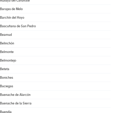
Atalaya del Cañavate
Barajas de Melo
Barchín del Hoyo
Bascuñana de San Pedro
Beamud
Belinchón
Belmonte
Belmontejo
Beteta
Boniches
Buciegas
Buenache de Alarcón
Buenache de la Sierra
Buendía