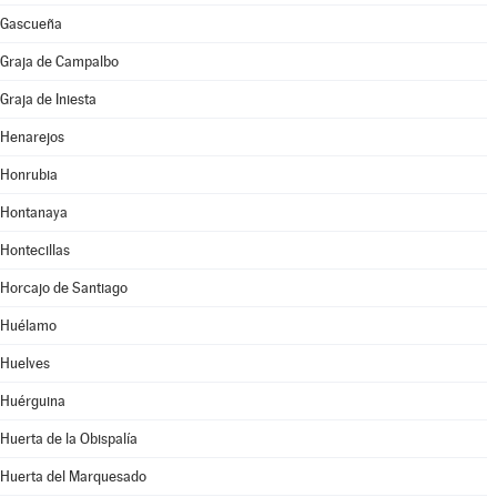
Gascueña
Graja de Campalbo
Graja de Iniesta
Henarejos
Honrubia
Hontanaya
Hontecillas
Horcajo de Santiago
Huélamo
Huelves
Huérguina
Huerta de la Obispalía
Huerta del Marquesado