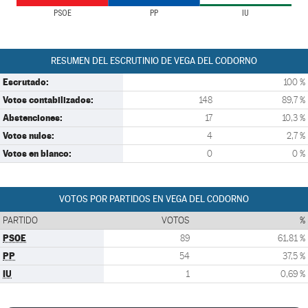
PSOE
PP
IU
RESUMEN DEL ESCRUTINIO DE VEGA DEL CODORNO
Escrutado:
100 %
Votos contabilizados:
148
89,7 %
Abstenciones:
17
10,3 %
Votos nulos:
4
2,7 %
Votos en blanco:
0
0 %
VOTOS POR PARTIDOS EN VEGA DEL CODORNO
PARTIDO
VOTOS
%
PSOE
89
61,81 %
PP
54
37,5 %
IU
1
0,69 %