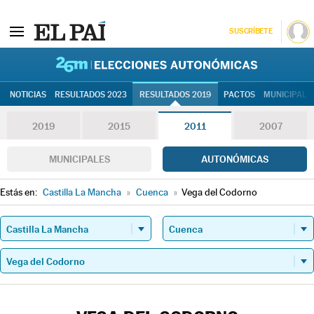
SUSCRÍBETE
26M | Elec
NOTICIAS
RESULTADOS 2023
RESULTADOS 2019
PACTOS
MUNICIPALE
2019
2015
2011
2007
MUNICIPALES
AUTONÓMICAS
Estás en:
Castilla La Mancha
»
Cuenca
»
Vega del Codorno