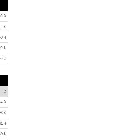
00 %
41 %
59 %
0 %
0 %
%
44 %
98 %
81 %
59 %