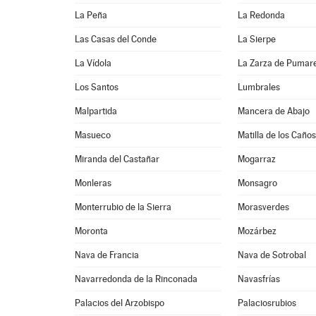
La Peña
La Redonda
Las Casas del Conde
La Sierpe
La Vídola
La Zarza de Pumar
Los Santos
Lumbrales
Malpartida
Mancera de Abajo
Masueco
Matilla de los Caños
Miranda del Castañar
Mogarraz
Monleras
Monsagro
Monterrubio de la Sierra
Morasverdes
Moronta
Mozárbez
Nava de Francia
Nava de Sotrobal
Navarredonda de la Rinconada
Navasfrías
Palacios del Arzobispo
Palaciosrubios