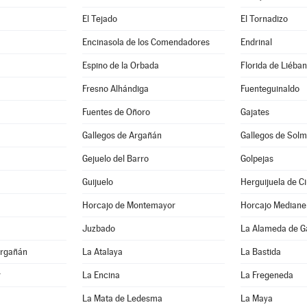
El Tejado
El Tornadizo
Encinasola de los Comendadores
Endrinal
Espino de la Orbada
Florida de Liéba
Fresno Alhándiga
Fuenteguinaldo
Fuentes de Oñoro
Gajates
Gallegos de Argañán
Gallegos de Solm
Gejuelo del Barro
Golpejas
Guijuelo
Herguijuela de C
Horcajo de Montemayor
Horcajo Mediane
Juzbado
La Alameda de G
Argañán
La Atalaya
La Bastida
r
La Encina
La Fregeneda
La Mata de Ledesma
La Maya