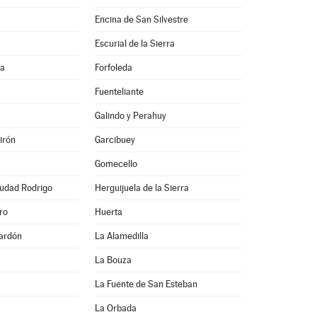
Encina de San Silvestre
Escurial de la Sierra
na
Forfoleda
Fuenteliante
Galindo y Perahuy
irón
Garcibuey
Gomecello
iudad Rodrigo
Herguijuela de la Sierra
ro
Huerta
ardón
La Alamedilla
La Bouza
La Fuente de San Esteban
La Orbada