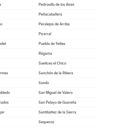
a
Pedrosillo de los Aires
Peñacaballera
jo
Peralejos de Arriba
Pizarral
edel
Puebla de Yeltes
Rágama
Saelices el Chico
ormes
Sanchón de la Ribera
Sando
obledo
San Miguel de Valero
zados
San Pelayo de Guareña
jar
Santibáñez de la Sierra
Sequeros