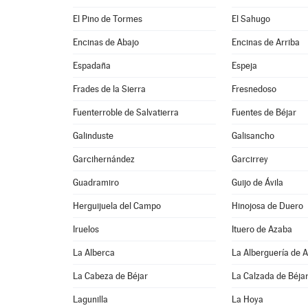
El Pino de Tormes
El Sahugo
Encinas de Abajo
Encinas de Arriba
Espadaña
Espeja
Frades de la Sierra
Fresnedoso
Fuenterroble de Salvatierra
Fuentes de Béjar
Galinduste
Galisancho
Garcihernández
Garcirrey
Guadramiro
Guijo de Ávila
Herguijuela del Campo
Hinojosa de Duero
Iruelos
Ituero de Azaba
La Alberca
La Alberguería de 
La Cabeza de Béjar
La Calzada de Béja
Lagunilla
La Hoya