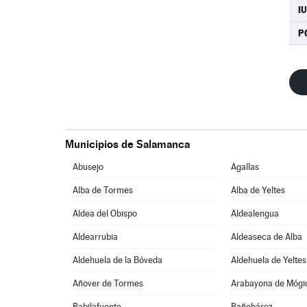
I
P
Municipios de Salamanca
Abusejo
Agallas
Alba de Tormes
Alba de Yeltes
Aldea del Obispo
Aldealengua
Aldearrubia
Aldeaseca de Alba
Aldehuela de la Bóveda
Aldehuela de Yeltes
Añover de Tormes
Arabayona de Mógi
Babilafuente
Bañobárez