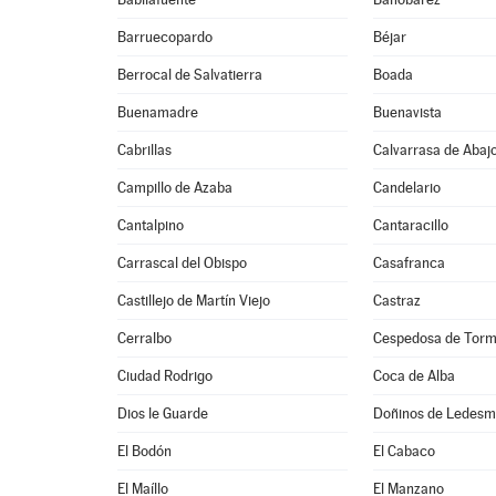
Barruecopardo
Béjar
Berrocal de Salvatierra
Boada
Buenamadre
Buenavista
Cabrillas
Calvarrasa de Abaj
Campillo de Azaba
Candelario
Cantalpino
Cantaracillo
Carrascal del Obispo
Casafranca
Castillejo de Martín Viejo
Castraz
Cerralbo
Cespedosa de Tor
Ciudad Rodrigo
Coca de Alba
Dios le Guarde
Doñinos de Ledes
El Bodón
El Cabaco
El Maíllo
El Manzano