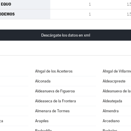
U EQUO
1
1,
ODEMOS
1
1,
Descárgate los datos en xml
Ahigal de los Aceiteros
Ahigal de Villarin
Alconada
Aldeacipreste
Aldeanueva de Figueroa
Aldeanueva de la
Aldeaseca de la Frontera
Aldeatejada
Almenara de Tormes
Almendra
ca
Arapiles
Arcediano
Barbadillo
Barbalos