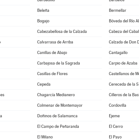
Beleña
Bermellar
Bogajo
Bóveda del Río A
Cabezabellosa de la Calzada
Cabeza del Cabal
o
Calvarrasa de Arriba
Calzada de Don 
Canillas de Abajo
Cantagallo
Carbajosa de la Sagrada
Carpio de Azaba
Casillas de Flores
Castellanos de M
Cepeda
Cereceda de la S
mes
Chagarcía Medianero
Cilleros de la Bas
Colmenar de Montemayor
Cordovilla
ma
Doñinos de Salamanca
Ejeme
El Campo de Peñaranda
El Cerro
El Milano
El Payo