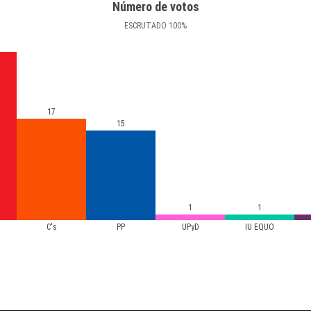
Número de votos
ESCRUTADO
100
%
17
15
1
1
C's
PP
UPyD
IU EQUO