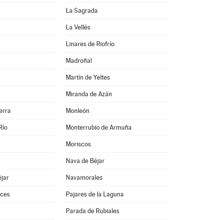
La Sagrada
La Vellés
Linares de Riofrío
Madroñal
Martín de Yeltes
Miranda de Azán
erra
Monleón
Río
Monterrubio de Armuña
Moriscos
Nava de Béjar
jar
Navamorales
ces
Pajares de la Laguna
Parada de Rubiales