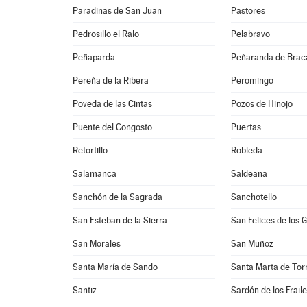
Paradinas de San Juan
Pastores
Pedrosillo el Ralo
Pelabravo
Peñaparda
Peñaranda de Bra
Pereña de la Ribera
Peromingo
Poveda de las Cintas
Pozos de Hinojo
Puente del Congosto
Puertas
Retortillo
Robleda
Salamanca
Saldeana
Sanchón de la Sagrada
Sanchotello
San Esteban de la Sierra
San Felices de los 
San Morales
San Muñoz
Santa María de Sando
Santa Marta de To
Santiz
Sardón de los Frail