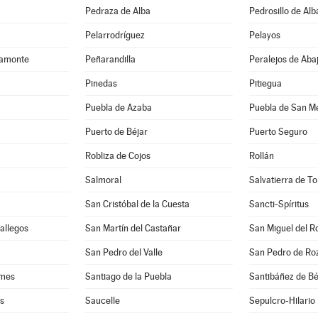
Pedraza de Alba
Pedrosillo de Alb
Pelarrodríguez
Pelayos
camonte
Peñarandilla
Peralejos de Aba
Pinedas
Pitiegua
Puebla de Azaba
Puebla de San M
Puerto de Béjar
Puerto Seguro
Robliza de Cojos
Rollán
Salmoral
Salvatierra de T
San Cristóbal de la Cuesta
Sancti-Spíritus
Gallegos
San Martín del Castañar
San Miguel del R
San Pedro del Valle
San Pedro de Ro
rmes
Santiago de la Puebla
Santibáñez de Bé
es
Saucelle
Sepulcro-Hilario