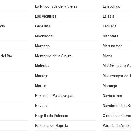
La Rinconada de la Sierra
Larrodrigo
Las Veguillas
La Tala
eda
Ledesma
Ledrada
Machacón
Macotera
Martiago
Martinamor
 del Río
Membribe de la Sierra
Mieza
Molinillo
Monforte de la Si
Montejo
Montemayor del 
Morille
Moríñigo
Narros de Matalayegua
Navacarros
Navales
Navalmoral de Bé
Negrilla de Palencia
Olmedo de Cama
Palencia de Negrilla
Parada de Arriba