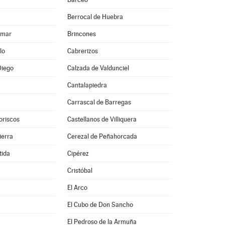
Berrocal de Huebra
lmar
Brincones
lo
Cabrerizos
Diego
Calzada de Valdunciel
Cantalapiedra
Carrascal de Barregas
oriscos
Castellanos de Villiquera
ierra
Cerezal de Peñahorcada
tida
Cipérez
Cristóbal
El Arco
El Cubo de Don Sancho
El Pedroso de la Armuña