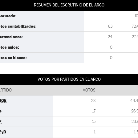
RESUMEN DEL ESCRUTINIO DE EL ARCO
scrutado:
1
tos contabilizados:
63
72,
bstenciones:
24
27,
tos nulos:
0
tos en blanco:
0
VOTOS POR PARTIDOS EN EL ARCO
ARTIDO
VOTOS
SOE
28
44,
s
17
26,
P
15
23,
PyD
1
1,