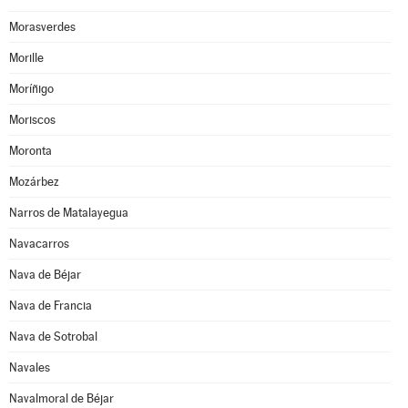
Morasverdes
Morille
Moríñigo
Moriscos
Moronta
Mozárbez
Narros de Matalayegua
Navacarros
Nava de Béjar
Nava de Francia
Nava de Sotrobal
Navales
Navalmoral de Béjar