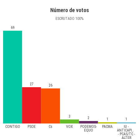
Número de votos
ESCRUTADO
100
%
69
27
26
3
2
1
1
CONTIGO
PSOE
Cs
VOX
PODEMOS-
PACMA
IU -
EQUO
ANTICAPITAL
- PCAS/TC -
ALTER