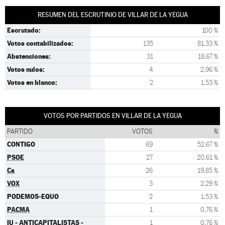
RESUMEN DEL ESCRUTINIO DE VILLAR DE LA YEGUA
Escrutado:
100 %
Votos contabilizados:
135
81,33 %
Abstenciones:
31
18,67 %
Votos nulos:
4
2,96 %
Votos en blanco:
2
1,53 %
VOTOS POR PARTIDOS EN VILLAR DE LA YEGUA
PARTIDO
VOTOS
%
CONTIGO
69
52,67 %
PSOE
27
20,61 %
Cs
26
19,85 %
VOX
3
2,29 %
PODEMOS-EQUO
2
1,53 %
PACMA
1
0,76 %
IU - ANTICAPITALISTAS -
1
0,76 %