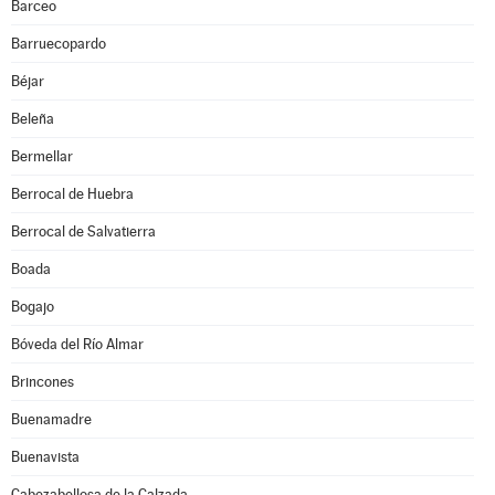
Barceo
Barruecopardo
Béjar
Beleña
Bermellar
Berrocal de Huebra
Berrocal de Salvatierra
Boada
Bogajo
Bóveda del Río Almar
Brincones
Buenamadre
Buenavista
Cabezabellosa de la Calzada