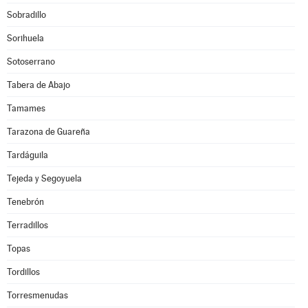
Sobradillo
Sorihuela
Sotoserrano
Tabera de Abajo
Tamames
Tarazona de Guareña
Tardáguila
Tejeda y Segoyuela
Tenebrón
Terradillos
Topas
Tordillos
Torresmenudas