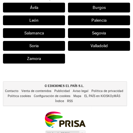
Ávila
Burgos
León
Palencia
Salamanca
Segovia
Soria
Valladolid
Zamora
EDICIONES EL PAÍS S.L.
©
Contacto
Venta de contenidos
Publicidad
Aviso legal
Política de privacidad
Política cookies
Configuración de cookies
Mapa
EL PAÍS en KIOSKOyMÁS
Índice
RSS