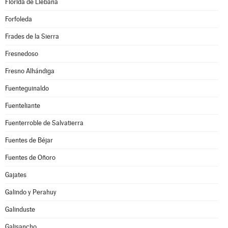
Florida de Liébana
Forfoleda
Frades de la Sierra
Fresnedoso
Fresno Alhándiga
Fuenteguinaldo
Fuenteliante
Fuenterroble de Salvatierra
Fuentes de Béjar
Fuentes de Oñoro
Gajates
Galindo y Perahuy
Galinduste
Galisancho