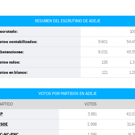
RESUMEN DEL ESCRUTINIO DE ADEJE
scrutado:
10
otos contabilizados:
9.601
54,4
bstenciones:
8.031
45,5
otos nulos:
126
1,3
otos en blanco:
121
1,2
VOTOS POR PARTIDOS EN ADEJE
ARTIDO
VOTOS
PP
3.981
42,0
PSOE
2.998
31,6
C-NC-PNC
1.586
16,7