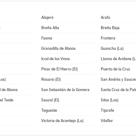
Alajeró
Arafo
o
Breña Alta
Breña Baja
Fasnia
Frontera
Granadilla de Abona
Guancha (La)
Icod de los Vinos
Llanos de Aridane (L
Pinar de El Hierro (El)
Puerto de la Cruz
Los)
Rosario (El)
San Andrés y Sauce
l de Abona
San Sebastián de la Gomera
Santa Cruz de la Pa
el Teide
Sauzal (El)
Silos (Los)
Tegueste
Tijarafe
Victoria de Acentejo (La)
Vilaflor