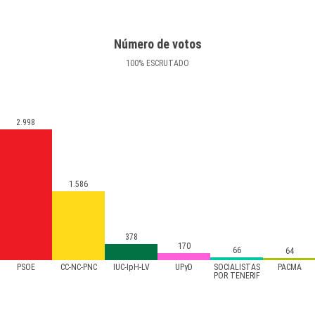
Número de votos
100
%
ESCRUTADO
2.998
1.586
378
170
66
64
PSOE
CC-NC-PNC
IUC-IpH-LV
UPyD
SOCIALISTAS
PACMA
POR TENERIF