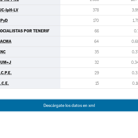
UC-IpH-LV
378
3,9
UPyD
170
1,7
OCIALISTAS POR TENERIF
66
0,
PACMA
64
0,6
ANC
35
0,3
PUM+J
32
0,3
.C.P.E.
29
0,3
.C.E.
15
0,1
Descárgate los datos en xml