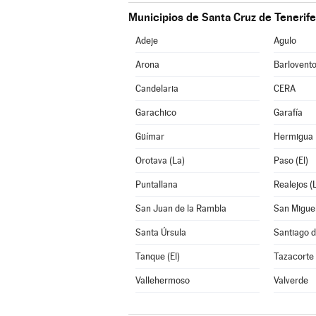
Municipios de Santa Cruz de Tenerife
Adeje
Agulo
Arona
Barlovent
Candelaria
CERA
Garachico
Garafía
Güímar
Hermigua
Orotava (La)
Paso (El)
Puntallana
Realejos (
San Juan de la Rambla
San Migue
Santa Úrsula
Santiago d
Tanque (El)
Tazacorte
Vallehermoso
Valverde