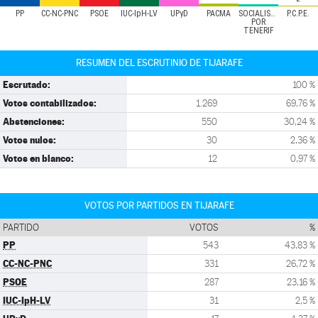
PP
CC-NC-PNC
PSOE
IUC-IpH-LV
UPyD
PACMA
SOCIALISTAS
P.C.P.E.
POR
TENERIF
RESUMEN DEL ESCRUTINIO DE TIJARAFE
Escrutado:
100 %
Votos contabilizados:
1.269
69,76 %
Abstenciones:
550
30,24 %
Votos nulos:
30
2,36 %
Votos en blanco:
12
0,97 %
VOTOS POR PARTIDOS EN TIJARAFE
PARTIDO
VOTOS
%
PP
543
43,83 %
CC-NC-PNC
331
26,72 %
PSOE
287
23,16 %
IUC-IpH-LV
31
2,5 %