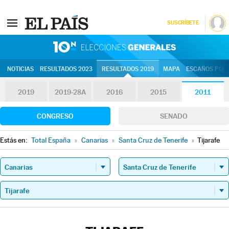
SUSCRÍBETE
10N | Eleccion
NOTICIAS
RESULTADOS 2023
RESULTADOS 2019
MAPA
ESCAÑOS POR 
2019
2019-28A
2016
2015
2011
CONGRESO
SENADO
Estás en:
Total España
»
Canarias
»
Santa Cruz de Tenerife
»
Tijarafe