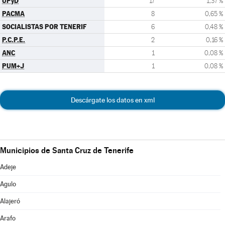
UPyD
17
1,37 %
PACMA
8
0,65 %
SOCIALISTAS POR TENERIF
6
0,48 %
P.C.P.E.
2
0,16 %
ANC
1
0,08 %
PUM+J
1
0,08 %
Descárgate los datos en xml
Municipios de Santa Cruz de Tenerife
Adeje
Agulo
Alajeró
Arafo