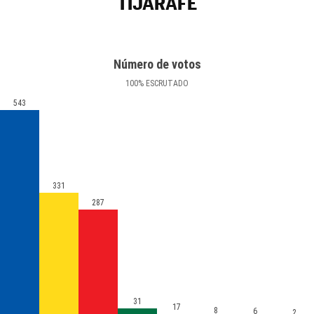
TIJARAFE
Número de votos
100
%
ESCRUTADO
543
331
287
31
17
8
6
2