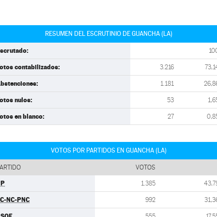
RESUMEN DEL ESCRUTINIO DE GUANCHA (LA)
scrutado:
10
otos contabilizados:
3.216
73,1
bstenciones:
1.181
26,8
otos nulos:
53
1,6
otos en blanco:
27
0,8
VOTOS POR PARTIDOS EN GUANCHA (LA)
ARTIDO
VOTOS
PP
1.385
43,7
C-NC-PNC
992
31,3
PSOE
555
17,5