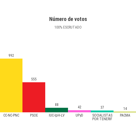
Número de votos
100
%
ESCRUTADO
992
555
88
42
37
14
CC-NC-PNC
PSOE
IUC-IpH-LV
UPyD
SOCIALISTAS
PACMA
POR TENERIF