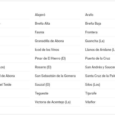
Alajeró
Arafo
o
Breña Alta
Breña Baja
Fasnia
Frontera
Granadilla de Abona
Guancha (La)
Icod de los Vinos
Llanos de Aridane (L
Pinar de El Hierro (El)
Puerto de la Cruz
Los)
Rosario (El)
San Andrés y Sauce
l de Abona
San Sebastián de la Gomera
Santa Cruz de la Pa
el Teide
Sauzal (El)
Silos (Los)
Tegueste
Tijarafe
Victoria de Acentejo (La)
Vilaflor