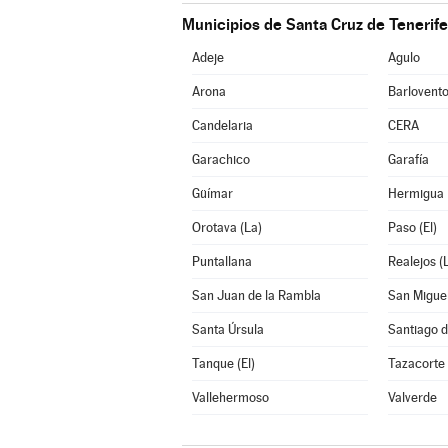
Municipios de Santa Cruz de Tenerife
Adeje
Agulo
Arona
Barlovent
Candelaria
CERA
Garachico
Garafía
Güímar
Hermigua
Orotava (La)
Paso (El)
Puntallana
Realejos (
San Juan de la Rambla
San Migue
Santa Úrsula
Santiago d
Tanque (El)
Tazacorte
Vallehermoso
Valverde