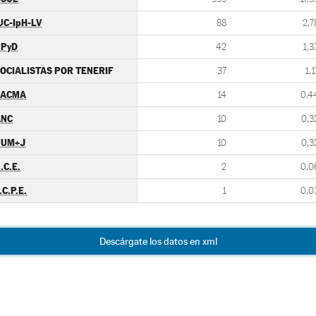
UC-IpH-LV
88
2,7
UPyD
42
1,3
OCIALISTAS POR TENERIF
37
1,1
PACMA
14
0,4
ANC
10
0,3
PUM+J
10
0,3
.C.E.
2
0,0
.C.P.E.
1
0,0
Descárgate los datos en xml