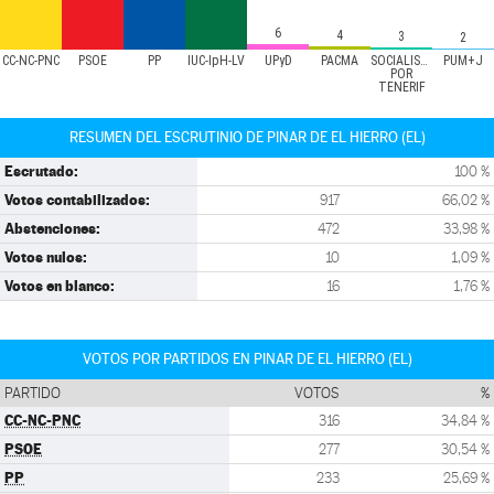
6
4
3
2
CC-NC-PNC
PSOE
PP
IUC-IpH-LV
UPyD
PACMA
SOCIALISTAS
PUM+J
POR
TENERIF
RESUMEN DEL ESCRUTINIO DE PINAR DE EL HIERRO (EL)
Escrutado:
100 %
Votos contabilizados:
917
66,02 %
Abstenciones:
472
33,98 %
Votos nulos:
10
1,09 %
Votos en blanco:
16
1,76 %
VOTOS POR PARTIDOS EN PINAR DE EL HIERRO (EL)
PARTIDO
VOTOS
%
CC-NC-PNC
316
34,84 %
PSOE
277
30,54 %
PP
233
25,69 %