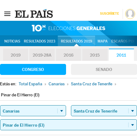
SUSCRÍBETE
10N | Eleccion
NOTICIAS
RESULTADOS 2023
RESULTADOS 2019
MAPA
ESCAÑOS POR 
2019
2019-28A
2016
2015
2011
CONGRESO
SENADO
Estás en:
Total España
»
Canarias
»
Santa Cruz de Tenerife
»
Pinar de El Hierro (El)