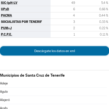
IUC-IpH-LV
49
5,4 %
UPyD
6
0,66 %
PACMA
4
0,44 %
SOCIALISTAS POR TENERIF
3
0,33 %
PUM+J
2
0,22 %
P.C.P.E.
1
0,11 %
Descárgate los datos en xml
Municipios de Santa Cruz de Tenerife
Adeje
Agulo
Alajeró
Arafo