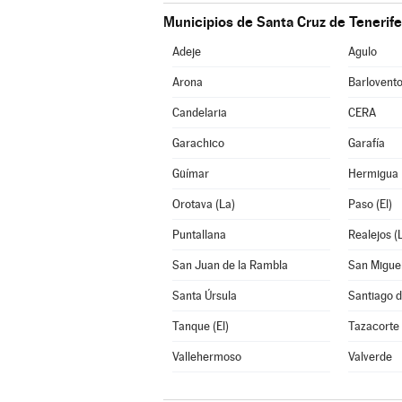
Municipios de Santa Cruz de Tenerife
Adeje
Agulo
Arona
Barlovent
Candelaria
CERA
Garachico
Garafía
Güímar
Hermigua
Orotava (La)
Paso (El)
Puntallana
Realejos (
San Juan de la Rambla
San Migue
Santa Úrsula
Santiago d
Tanque (El)
Tazacorte
Vallehermoso
Valverde