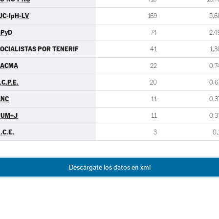
UC-IpH-LV
169
5,6
UPyD
74
2,4
OCIALISTAS POR TENERIF
41
1,3
PACMA
22
0,7
.C.P.E.
20
0,6
ANC
11
0,3
PUM+J
11
0,3
.C.E.
3
0,
Descárgate los datos en xml