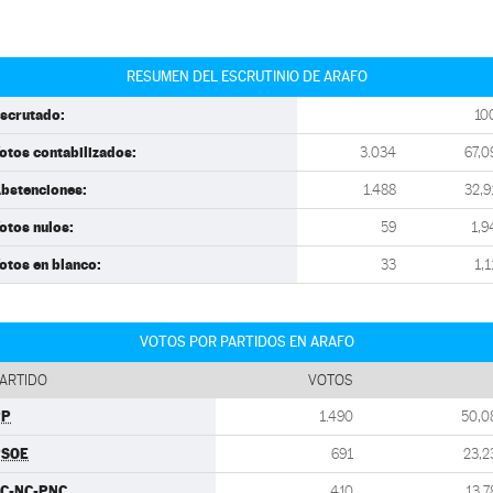
RESUMEN DEL ESCRUTINIO DE ARAFO
scrutado:
10
otos contabilizados:
3.034
67,0
bstenciones:
1.488
32,9
otos nulos:
59
1,9
otos en blanco:
33
1,1
VOTOS POR PARTIDOS EN ARAFO
ARTIDO
VOTOS
PP
1.490
50,0
PSOE
691
23,2
C-NC-PNC
410
13,7