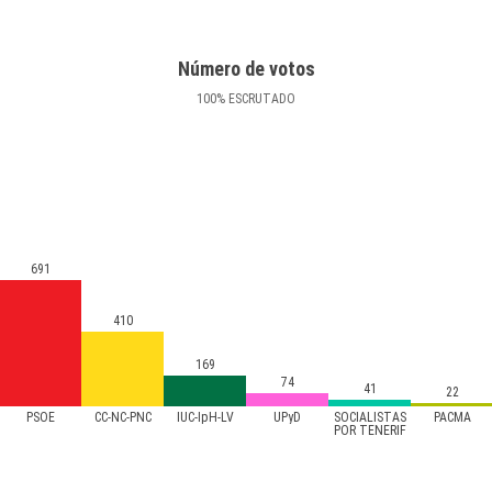
Número de votos
100
%
ESCRUTADO
691
410
169
74
41
22
PSOE
CC-NC-PNC
IUC-IpH-LV
UPyD
SOCIALISTAS
PACMA
POR TENERIF