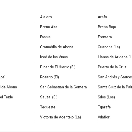
Alajeró
Arafo
o
Breña Alta
Breña Baja
Fasnia
Frontera
Granadilla de Abona
Guancha (La)
Icod de los Vinos
Llanos de Aridane (L
Pinar de El Hierro (El)
Puerto de la Cruz
Los)
Rosario (El)
San Andrés y Sauce
l de Abona
San Sebastián de la Gomera
Santa Cruz de la Pa
el Teide
Sauzal (El)
Silos (Los)
Tegueste
Tijarafe
Victoria de Acentejo (La)
Vilaflor