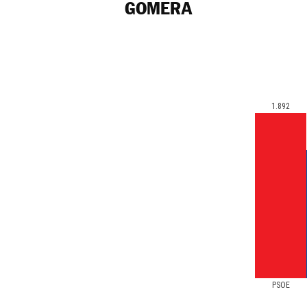
GOMERA
1.892
PSOE