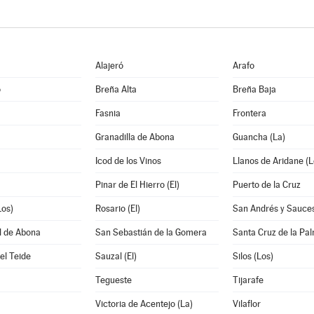
Alajeró
Arafo
o
Breña Alta
Breña Baja
Fasnia
Frontera
Granadilla de Abona
Guancha (La)
Icod de los Vinos
Llanos de Aridane (L
Pinar de El Hierro (El)
Puerto de la Cruz
Los)
Rosario (El)
San Andrés y Sauce
l de Abona
San Sebastián de la Gomera
Santa Cruz de la Pa
el Teide
Sauzal (El)
Silos (Los)
Tegueste
Tijarafe
Victoria de Acentejo (La)
Vilaflor