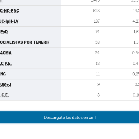
PP
1.473
33,3
C-NC-PNC
628
14,
UC-IpH-LV
187
4,2
UPyD
74
1,6
OCIALISTAS POR TENERIF
58
1,3
PACMA
24
0,5
.C.P.E.
18
0,4
ANC
11
0,2
PUM+J
9
0,
.C.E.
8
0,1
Descárgate los datos en xml