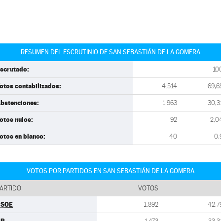
RESUMEN DEL ESCRUTINIO DE SAN SEBASTIÁN DE LA GOMERA
scrutado:
10
otos contabilizados:
4.514
69,6
bstenciones:
1.963
30,3
otos nulos:
92
2,0
otos en blanco:
40
0,
VOTOS POR PARTIDOS EN SAN SEBASTIÁN DE LA GOMERA
ARTIDO
VOTOS
PSOE
1.892
42,7