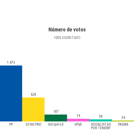
Número de votos
100
%
ESCRUTADO
1.473
628
187
74
58
24
PP
CC-NC-PNC
IUC-IpH-LV
UPyD
SOCIALISTAS
PACMA
POR TENERIF