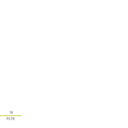
18
P.C.P.E.