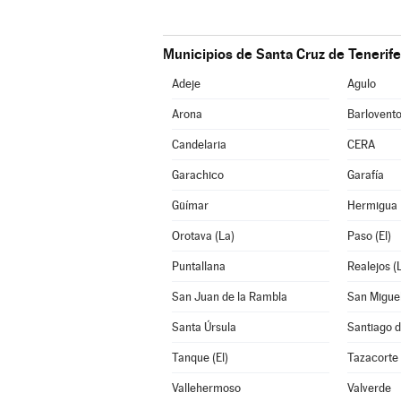
Municipios de Santa Cruz de Tenerife
Adeje
Agulo
Arona
Barlovent
Candelaria
CERA
Garachico
Garafía
Güímar
Hermigua
Orotava (La)
Paso (El)
Puntallana
Realejos (
San Juan de la Rambla
San Migue
Santa Úrsula
Santiago d
Tanque (El)
Tazacorte
Vallehermoso
Valverde