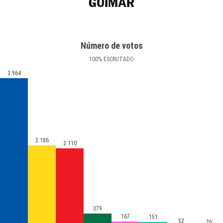
GÜÍMAR
Número de votos
100
%
ESCRUTADO
3.964
2.186
2.110
379
167
151
52
26