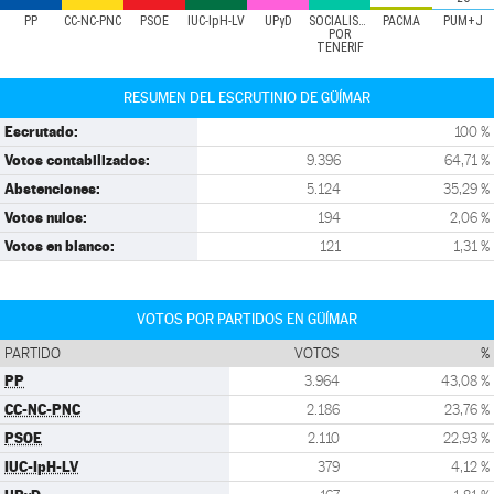
PP
CC-NC-PNC
PSOE
IUC-IpH-LV
UPyD
SOCIALISTAS
PACMA
PUM+J
POR
TENERIF
RESUMEN DEL ESCRUTINIO DE GÜÍMAR
Escrutado:
100 %
Votos contabilizados:
9.396
64,71 %
Abstenciones:
5.124
35,29 %
Votos nulos:
194
2,06 %
Votos en blanco:
121
1,31 %
VOTOS POR PARTIDOS EN GÜÍMAR
PARTIDO
VOTOS
%
PP
3.964
43,08 %
CC-NC-PNC
2.186
23,76 %
PSOE
2.110
22,93 %
IUC-IpH-LV
379
4,12 %