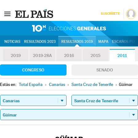
SUSCRÍBETE
10N | Eleccion
NOTICIAS
RESULTADOS 2023
RESULTADOS 2019
MAPA
ESCAÑOS POR 
2019
2019-28A
2016
2015
2011
CONGRESO
SENADO
Estás en:
Total España
»
Canarias
»
Santa Cruz de Tenerife
»
Güímar