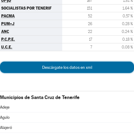
UPyD
167
1,81 %
SOCIALISTAS POR TENERIF
151
1,64 %
PACMA
52
0,57 %
PUM+J
26
0,28 %
ANC
22
0,24 %
P.C.P.E.
17
0,18 %
U.C.E.
7
0,08 %
Descárgate los datos en xml
Municipios de Santa Cruz de Tenerife
Adeje
Agulo
Alajeró