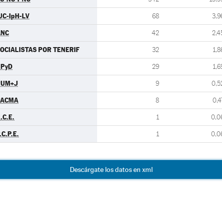
UC-IpH-LV
68
3,9
ANC
42
2,4
OCIALISTAS POR TENERIF
32
1,8
UPyD
29
1,6
PUM+J
9
0,5
PACMA
8
0,4
.C.E.
1
0,0
.C.P.E.
1
0,0
Descárgate los datos en xml