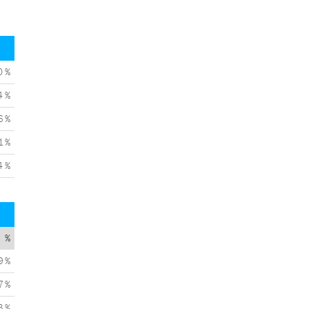
0 %
4 %
6 %
1 %
4 %
%
9 %
7 %
3 %