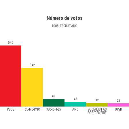
Número de votos
100
%
ESCRUTADO
540
342
68
42
32
29
PSOE
CC-NC-PNC
IUC-IpH-LV
ANC
SOCIALISTAS
UPyD
POR TENERIF