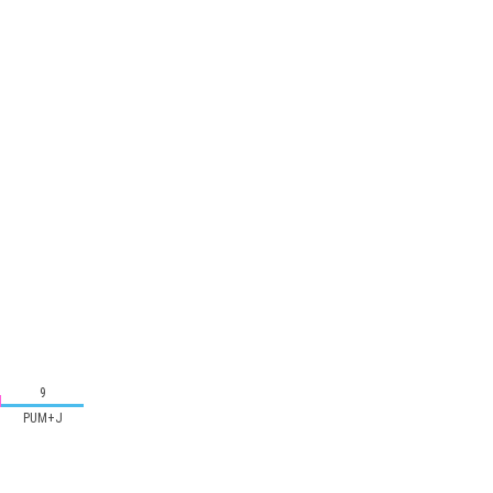
9
PUM+J