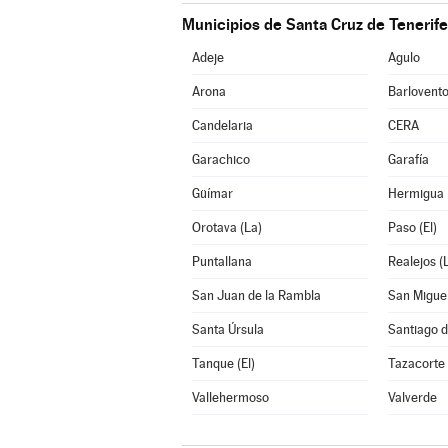
Municipios de Santa Cruz de Tenerife
Adeje
Agulo
Arona
Barlovent
Candelaria
CERA
Garachico
Garafía
Güímar
Hermigua
Orotava (La)
Paso (El)
Puntallana
Realejos (
San Juan de la Rambla
San Migue
Santa Úrsula
Santiago d
Tanque (El)
Tazacorte
Vallehermoso
Valverde