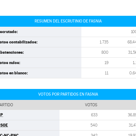
RESUMEN DEL ESCRUTINIO DE FASNIA
scrutado:
10
otos contabilizados:
1.735
68,4
bstenciones:
800
31,5
otos nulos:
19
1,
otos en blanco:
11
0,6
VOTOS POR PARTIDOS EN FASNIA
ARTIDO
VOTOS
PP
633
36,8
PSOE
540
31,4
C-NC-PNC
342
19,9