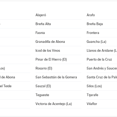
Alajeró
Arafo
o
Breña Alta
Breña Baja
Fasnia
Frontera
Granadilla de Abona
Guancha (La)
Icod de los Vinos
Llanos de Aridane (L
Pinar de El Hierro (El)
Puerto de la Cruz
Los)
Rosario (El)
San Andrés y Sauce
l de Abona
San Sebastián de la Gomera
Santa Cruz de la Pa
el Teide
Sauzal (El)
Silos (Los)
Tegueste
Tijarafe
Victoria de Acentejo (La)
Vilaflor