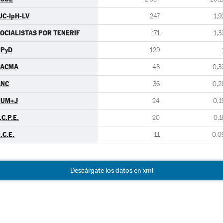
UC-IpH-LV
247
1,9
OCIALISTAS POR TENERIF
171
1,3
UPyD
129
PACMA
43
0,3
ANC
36
0,2
PUM+J
24
0,1
.C.P.E.
20
0,1
.C.E.
11
0,0
Descárgate los datos en xml