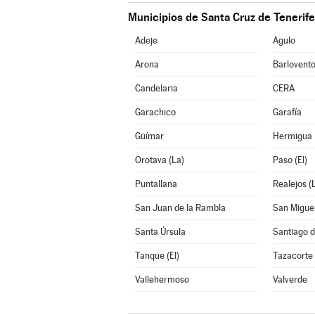
Municipios de Santa Cruz de Tenerife
Adeje
Agulo
Arona
Barlovent
Candelaria
CERA
Garachico
Garafía
Güímar
Hermigua
Orotava (La)
Paso (El)
Puntallana
Realejos (
San Juan de la Rambla
San Migue
Santa Úrsula
Santiago d
Tanque (El)
Tazacorte
Vallehermoso
Valverde