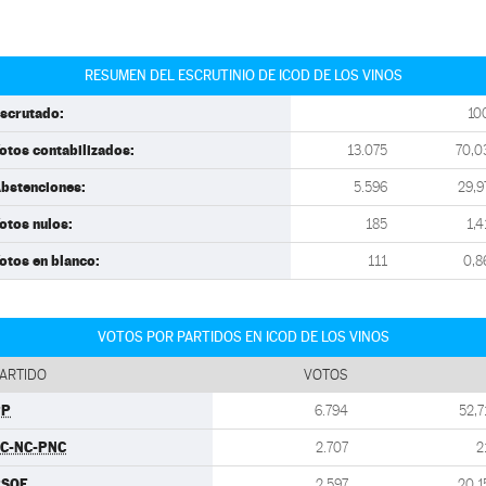
RESUMEN DEL ESCRUTINIO DE ICOD DE LOS VINOS
scrutado:
10
otos contabilizados:
13.075
70,0
bstenciones:
5.596
29,9
otos nulos:
185
1,4
otos en blanco:
111
0,8
VOTOS POR PARTIDOS EN ICOD DE LOS VINOS
ARTIDO
VOTOS
PP
6.794
52,7
C-NC-PNC
2.707
2
PSOE
2.597
20,1