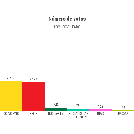
Número de votos
100
%
ESCRUTADO
2.707
2.597
247
171
129
43
CC-NC-PNC
PSOE
IUC-IpH-LV
SOCIALISTAS
UPyD
PACMA
POR TENERIF