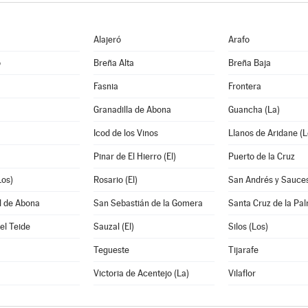
Alajeró
Arafo
o
Breña Alta
Breña Baja
Fasnia
Frontera
Granadilla de Abona
Guancha (La)
Icod de los Vinos
Llanos de Aridane (L
Pinar de El Hierro (El)
Puerto de la Cruz
Los)
Rosario (El)
San Andrés y Sauce
l de Abona
San Sebastián de la Gomera
Santa Cruz de la Pa
el Teide
Sauzal (El)
Silos (Los)
Tegueste
Tijarafe
Victoria de Acentejo (La)
Vilaflor