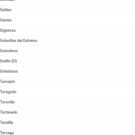
Setiles
Sienes
Sigüenza
Solanillos del Extremo
Somolinos
Sotillo (El)
Sotodosos
Tamajón
Taragudo
Taravilla
Tartanedo
Tendilla
Terzaga