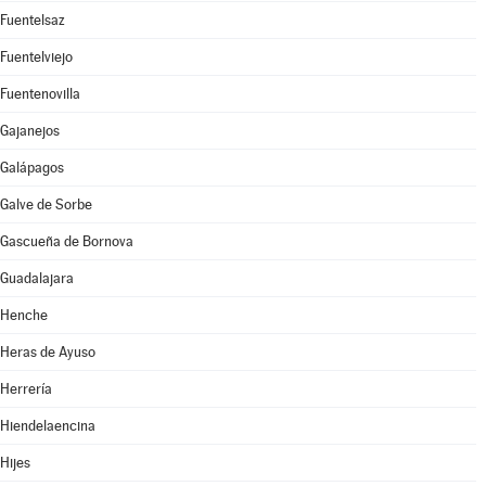
Fuentelsaz
Fuentelviejo
Fuentenovilla
Gajanejos
Galápagos
Galve de Sorbe
Gascueña de Bornova
Guadalajara
Henche
Heras de Ayuso
Herrería
Hiendelaencina
Hijes