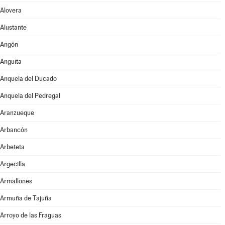
Alovera
Alustante
Angón
Anguita
Anquela del Ducado
Anquela del Pedregal
Aranzueque
Arbancón
Arbeteta
Argecilla
Armallones
Armuña de Tajuña
Arroyo de las Fraguas