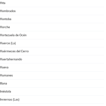
Hita
Hombrados
Hontoba
Horche
Hortezuela de Océn
Huerce (La)
Huérmeces del Cerro
Huertahernando
Hueva
Humanes
Illana
Iniéstola
Inviernas (Las)