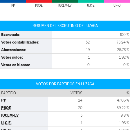
PP
PSOE
IUCLM-LV
U.C.E.
UPyD
RESUMEN DEL ESCRUTINIO DE LUZAGA
Escrutado:
100 %
Votos contabilizados:
52
73,24 %
Abstenciones:
19
26,76 %
Votos nulos:
1
1,92 %
Votos en blanco:
0
0 %
VOTOS POR PARTIDOS EN LUZAGA
PARTIDO
VOTOS
%
PP
24
47,06 %
PSOE
20
39,22 %
IUCLM-LV
5
9,8 %
U.C.E.
1
1,96 %