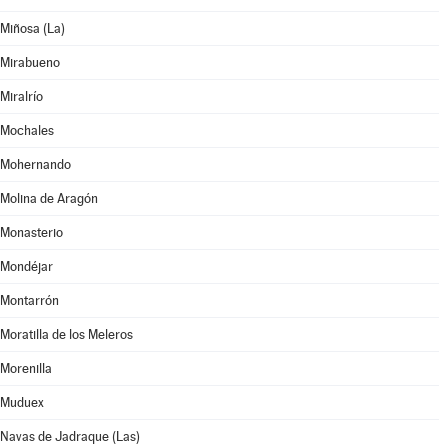
Miñosa (La)
Mirabueno
Miralrío
Mochales
Mohernando
Molina de Aragón
Monasterio
Mondéjar
Montarrón
Moratilla de los Meleros
Morenilla
Muduex
Navas de Jadraque (Las)