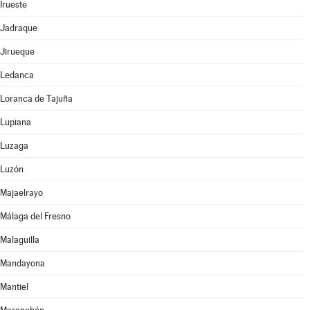
Irueste
Jadraque
Jirueque
Ledanca
Loranca de Tajuña
Lupiana
Luzaga
Luzón
Majaelrayo
Málaga del Fresno
Malaguilla
Mandayona
Mantiel