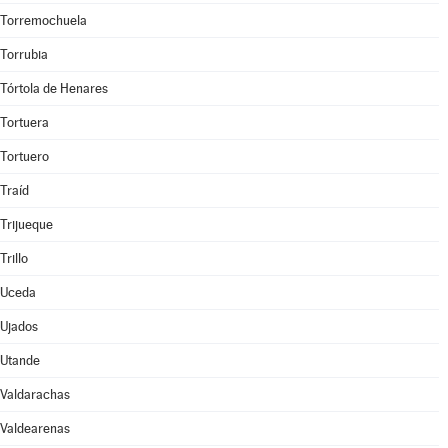
Torremochuela
Torrubia
Tórtola de Henares
Tortuera
Tortuero
Traíd
Trijueque
Trillo
Uceda
Ujados
Utande
Valdarachas
Valdearenas