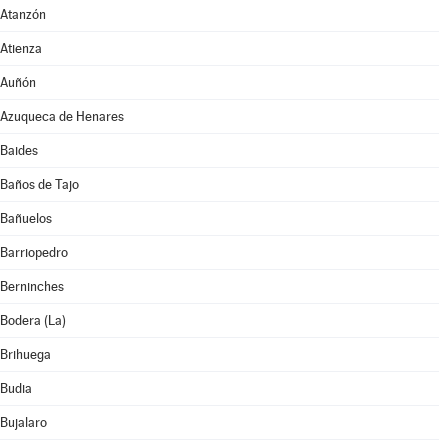
Atanzón
Atienza
Auñón
Azuqueca de Henares
Baides
Baños de Tajo
Bañuelos
Barriopedro
Berninches
Bodera (La)
Brihuega
Budia
Bujalaro