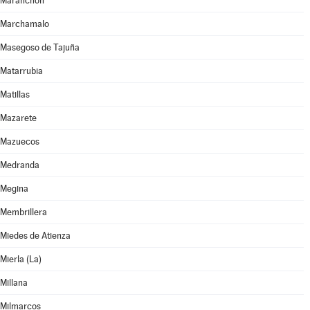
Maranchón
Marchamalo
Masegoso de Tajuña
Matarrubia
Matillas
Mazarete
Mazuecos
Medranda
Megina
Membrillera
Miedes de Atienza
Mierla (La)
Millana
Milmarcos