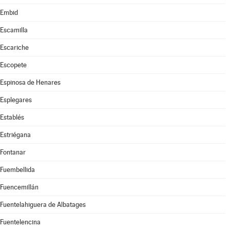
Embid
Escamilla
Escariche
Escopete
Espinosa de Henares
Esplegares
Establés
Estriégana
Fontanar
Fuembellida
Fuencemillán
Fuentelahiguera de Albatages
Fuentelencina