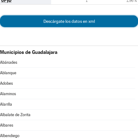
UPyD
1
1,96 %
Descárgate los datos en xml
Municipios de Guadalajara
Abánades
Ablanque
Adobes
Alaminos
Alarilla
Albalate de Zorita
Albares
Albendiego