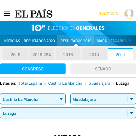
SUSCRÍBETE
10N | Eleccion
NOTICIAS
RESULTADOS 2023
RESULTADOS 2019
MAPA
ESCAÑOS POR 
2019
2019-28A
2016
2015
2011
CONGRESO
SENADO
Estás en:
Total España
»
Castilla La Mancha
»
Guadalajara
»
Luzaga