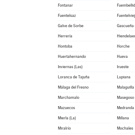
Fontanar
Fuembelli
Fuentelsaz
Fuentelvie
Galve de Sorbe
Gascueña 
Herrería
Hiendelae
Hontoba
Horche
Huertahernando
Hueva
Inviernas (Las)
Irueste
Loranca de Tajuña
Lupiana
Málaga del Fresno
Malaguilla
Marchamalo
Masegoso 
Mazuecos
Medranda
Mierla (La)
Millana
Miralrío
Mochales