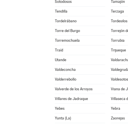
Sotodosos
Tamajón
Tendilla
Terzaga
Tordelrábano
Tordesilos
Torre del Burgo
Torrejón d
Torremochuela
Torrubia
Traíd
Trijueque
Utande
Valdarach
Valdeconcha
Valdegrud
Valderrebollo
Valdesoto
Valverde de los Arroyos
Viana de 
Villares de Jadraque
Villaseca 
Yebes
Yebra
Yunta (La)
Zaorejas