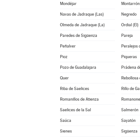
Mondéjar
Montarrón
Navas de Jadraque (Las)
Negredo
Olmeda de Jadraque (La)
Ordial (El)
Paredes de Sigüenza
Pareja
Peñalver
Peralejos 
Pioz
Piqueras
Pozo de Guadalajara
Prádena d
Quer
Rebollosa
Riba de Saelices
Rillo de Ga
Romanillos de Atienza
Romanone
Saelices de la Sal
Salmerón
Saúca
Sayatón
Sienes
Sigüenza