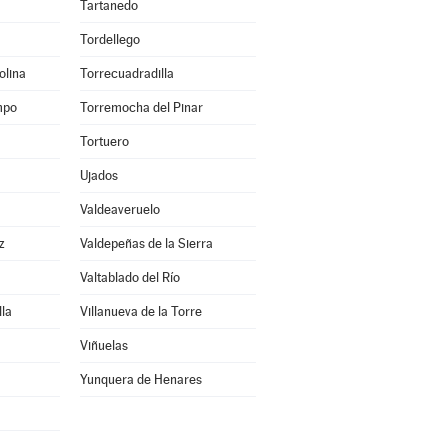
Tartanedo
Tordellego
olina
Torrecuadradilla
mpo
Torremocha del Pinar
Tortuero
Ujados
Valdeaveruelo
z
Valdepeñas de la Sierra
Valtablado del Río
lla
Villanueva de la Torre
Viñuelas
Yunquera de Henares