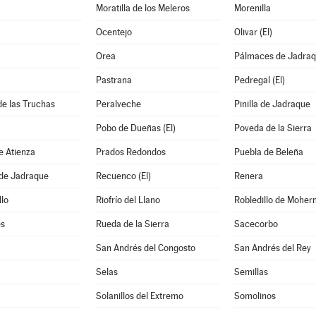
Moratilla de los Meleros
Morenilla
Ocentejo
Olivar (El)
Orea
Pálmaces de Jadra
Pastrana
Pedregal (El)
de las Truchas
Peralveche
Pinilla de Jadraque
Pobo de Dueñas (El)
Poveda de la Sierra
e Atienza
Prados Redondos
Puebla de Beleña
 de Jadraque
Recuenco (El)
Renera
llo
Riofrío del Llano
Robledillo de Moher
s
Rueda de la Sierra
Sacecorbo
San Andrés del Congosto
San Andrés del Rey
Selas
Semillas
Solanillos del Extremo
Somolinos