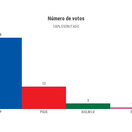
Número de votos
100
%
ESCRUTADO
8
12
3
P
PSOE
IUCLM-LV