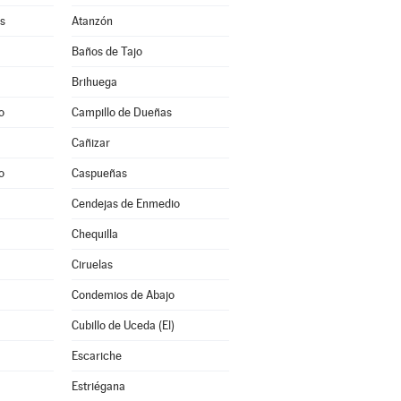
s
Atanzón
Baños de Tajo
Brihuega
o
Campillo de Dueñas
Cañizar
o
Caspueñas
Cendejas de Enmedio
Chequilla
Ciruelas
Condemios de Abajo
Cubillo de Uceda (El)
Escariche
Estriégana