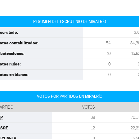
RESUMEN DEL ESCRUTINIO DE MIRALRÍO
scrutado:
10
otos contabilizados:
54
84,3
bstenciones:
10
15,6
otos nulos:
0
otos en blanco:
0
VOTOS POR PARTIDOS EN MIRALRÍO
ARTIDO
VOTOS
PP
38
70,3
PSOE
12
22,2
UCLM-LV
3
5,5