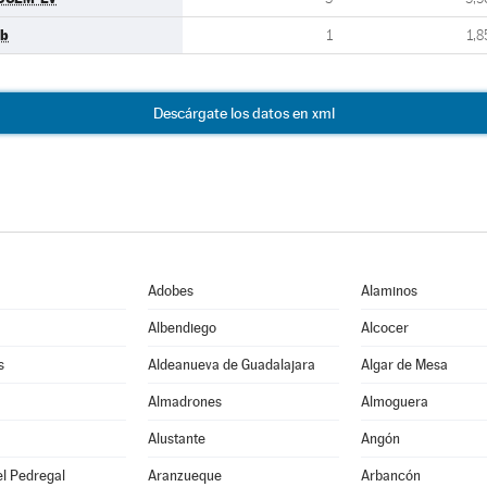
b
1
1,8
Descárgate los datos en xml
Adobes
Alaminos
Albendiego
Alcocer
s
Aldeanueva de Guadalajara
Algar de Mesa
Almadrones
Almoguera
Alustante
Angón
l Pedregal
Aranzueque
Arbancón