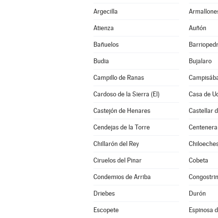
Argecilla
Armallone
Atienza
Auñón
Bañuelos
Barrioped
Budia
Bujalaro
Campillo de Ranas
Campisába
Cardoso de la Sierra (El)
Casa de U
Castejón de Henares
Castellar 
Cendejas de la Torre
Centenera
Chillarón del Rey
Chiloeche
Ciruelos del Pinar
Cobeta
Condemios de Arriba
Congostri
Driebes
Durón
Escopete
Espinosa 