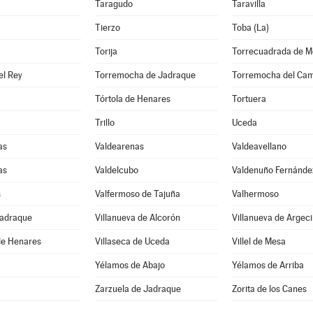
Taragudo
Taravilla
Tierzo
Toba (La)
Torija
Torrecuadrada de M
el Rey
Torremocha de Jadraque
Torremocha del Ca
Tórtola de Henares
Tortuera
Trillo
Uceda
as
Valdearenas
Valdeavellano
as
Valdelcubo
Valdenuño Fernánde
s
Valfermoso de Tajuña
Valhermoso
Jadraque
Villanueva de Alcorón
Villanueva de Argeci
de Henares
Villaseca de Uceda
Villel de Mesa
Yélamos de Abajo
Yélamos de Arriba
Zarzuela de Jadraque
Zorita de los Canes