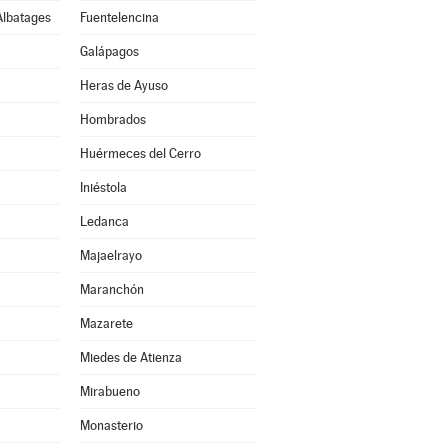
Albatages
Fuentelencina
Galápagos
Heras de Ayuso
Hombrados
Huérmeces del Cerro
Iniéstola
Ledanca
Majaelrayo
Maranchón
Mazarete
Miedes de Atienza
Mirabueno
Monasterio