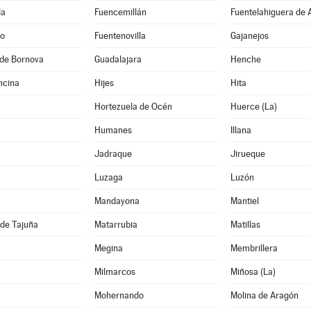
da
Fuencemillán
Fuentelahiguera de 
jo
Fuentenovilla
Gajanejos
de Bornova
Guadalajara
Henche
ncina
Hijes
Hita
Hortezuela de Océn
Huerce (La)
Humanes
Illana
Jadraque
Jirueque
Luzaga
Luzón
Mandayona
Mantiel
de Tajuña
Matarrubia
Matillas
Megina
Membrillera
Milmarcos
Miñosa (La)
Mohernando
Molina de Aragón