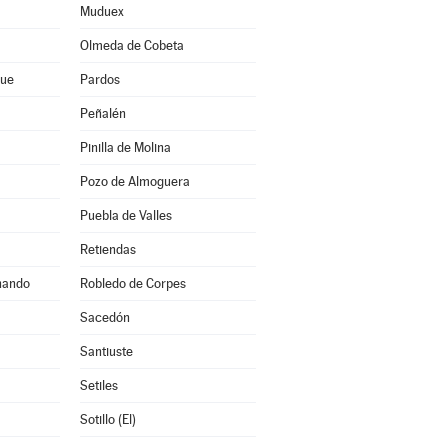
Muduex
Olmeda de Cobeta
que
Pardos
Peñalén
Pinilla de Molina
Pozo de Almoguera
Puebla de Valles
Retiendas
nando
Robledo de Corpes
Sacedón
Santiuste
Setiles
Sotillo (El)