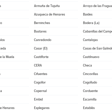
s
Armuña de Tajuña
Arroyo de las Fragua
Azuqueca de Henares
Baides
ro
Berninches
Bodera (La)
Bustares
Cabanillas del Camp
los
Canredondo
Cantalojas
ceda
Casar (El)
Casas de San Galind
de la Muela
Castilforte
Castilnuevo
CERA
Checa
s
Cifuentes
Cincovillas
Cogollor
Cogolludo
na
Copernal
Corduente
Embid
Escamilla
de Henares
Esplegares
Establés