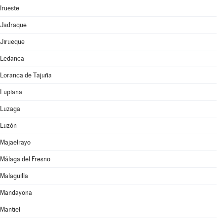
Irueste
Jadraque
Jirueque
Ledanca
Loranca de Tajuña
Lupiana
Luzaga
Luzón
Majaelrayo
Málaga del Fresno
Malaguilla
Mandayona
Mantiel