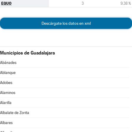
EQUO
3
9,38 %
Descárgate los datos en xml
Municipios de Guadalajara
Abánades
Ablanque
Adobes
Alaminos
Alarilla
Albalate de Zorita
Albares