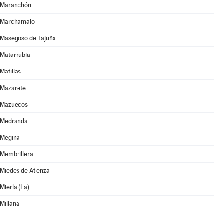
Maranchón
Marchamalo
Masegoso de Tajuña
Matarrubia
Matillas
Mazarete
Mazuecos
Medranda
Megina
Membrillera
Miedes de Atienza
Mierla (La)
Millana