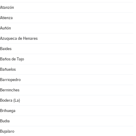
Atanzón
Atienza
Auñón
Azuqueca de Henares
Baides
Baños de Tajo
Bañuelos
Barriopedro
Berninches
Bodera (La)
Brihuega
Budia
Bujalaro