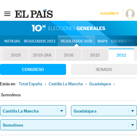
SUSCRÍBETE
10N | Eleccion
NOTICIAS
RESULTADOS 2023
RESULTADOS 2019
MAPA
ESCAÑOS POR 
2019
2019-28A
2016
2015
2011
CONGRESO
SENADO
Estás en:
Total España
»
Castilla La Mancha
»
Guadalajara
»
Somolinos