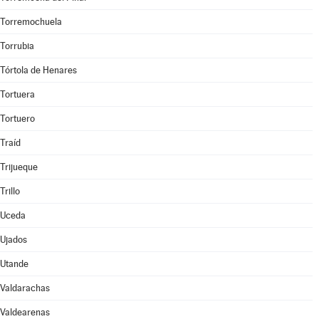
Torremochuela
Torrubia
Tórtola de Henares
Tortuera
Tortuero
Traíd
Trijueque
Trillo
Uceda
Ujados
Utande
Valdarachas
Valdearenas