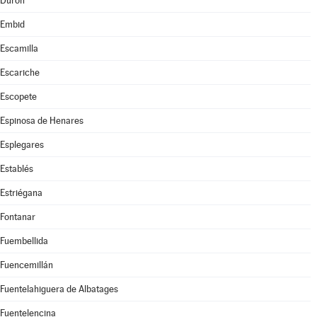
Durón
Embid
Escamilla
Escariche
Escopete
Espinosa de Henares
Esplegares
Establés
Estriégana
Fontanar
Fuembellida
Fuencemillán
Fuentelahiguera de Albatages
Fuentelencina