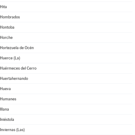
Hita
Hombrados
Hontoba
Horche
Hortezuela de Océn
Huerce (La)
Huérmeces del Cerro
Huertahernando
Hueva
Humanes
Illana
Iniéstola
Inviernas (Las)