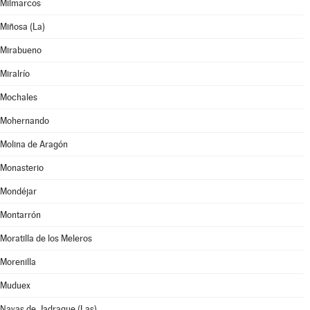
Milmarcos
Miñosa (La)
Mirabueno
Miralrío
Mochales
Mohernando
Molina de Aragón
Monasterio
Mondéjar
Montarrón
Moratilla de los Meleros
Morenilla
Muduex
Navas de Jadraque (Las)