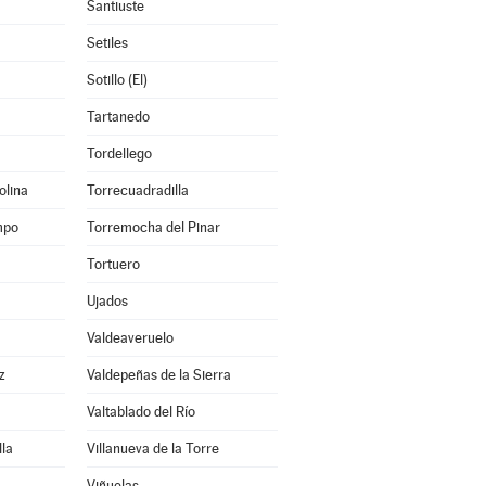
Santiuste
Setiles
Sotillo (El)
Tartanedo
Tordellego
olina
Torrecuadradilla
mpo
Torremocha del Pinar
Tortuero
Ujados
Valdeaveruelo
z
Valdepeñas de la Sierra
Valtablado del Río
lla
Villanueva de la Torre
Viñuelas