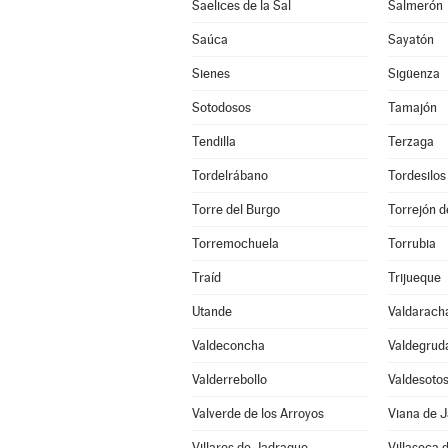
Saelices de la Sal
Salmerón
Saúca
Sayatón
Sienes
Sigüenza
Sotodosos
Tamajón
Tendilla
Terzaga
Tordelrábano
Tordesilos
Torre del Burgo
Torrejón d
Torremochuela
Torrubia
Traíd
Trijueque
Utande
Valdarach
Valdeconcha
Valdegrud
Valderrebollo
Valdesoto
Valverde de los Arroyos
Viana de 
Villares de Jadraque
Villaseca 