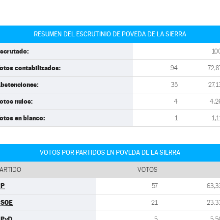
RESUMEN DEL ESCRUTINIO DE POVEDA DE LA SIERRA
scrutado:
10
otos contabilizados:
94
72,8
bstenciones:
35
27,1
otos nulos:
4
4,2
otos en blanco:
1
1,1
VOTOS POR PARTIDOS EN POVEDA DE LA SIERRA
ARTIDO
VOTOS
PP
57
63,3
PSOE
21
23,3
UPyD
5
5,5