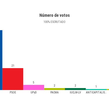
Número de votos
100
%
ESCRUTADO
21
5
2
2
1
PSOE
UPyD
PACMA
IUCLM-LV
ANTICAPITALISTAS