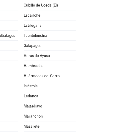
Cubillo de Uceda (El)
Escariche
Estriégana
Albatages
Fuentelencina
Galápagos
Heras de Ayuso
Hombrados
Huérmeces del Cerro
Iniéstola
Ledanca
Majaelrayo
Maranchón
Mazarete