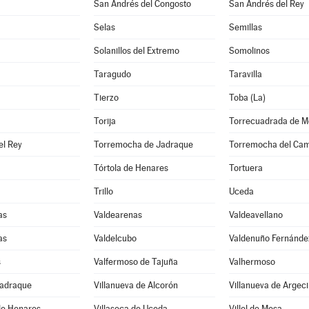
San Andrés del Congosto
San Andrés del Rey
Selas
Semillas
Solanillos del Extremo
Somolinos
Taragudo
Taravilla
Tierzo
Toba (La)
Torija
Torrecuadrada de M
el Rey
Torremocha de Jadraque
Torremocha del Ca
Tórtola de Henares
Tortuera
Trillo
Uceda
as
Valdearenas
Valdeavellano
as
Valdelcubo
Valdenuño Fernánde
s
Valfermoso de Tajuña
Valhermoso
Jadraque
Villanueva de Alcorón
Villanueva de Argeci
de Henares
Villaseca de Uceda
Villel de Mesa