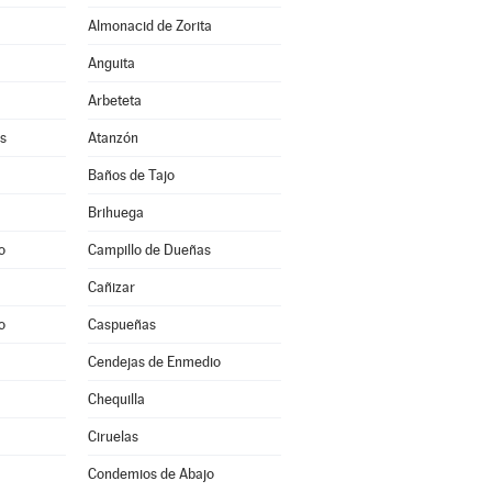
Almonacid de Zorita
Anguita
Arbeteta
s
Atanzón
Baños de Tajo
Brihuega
o
Campillo de Dueñas
Cañizar
o
Caspueñas
Cendejas de Enmedio
Chequilla
Ciruelas
Condemios de Abajo