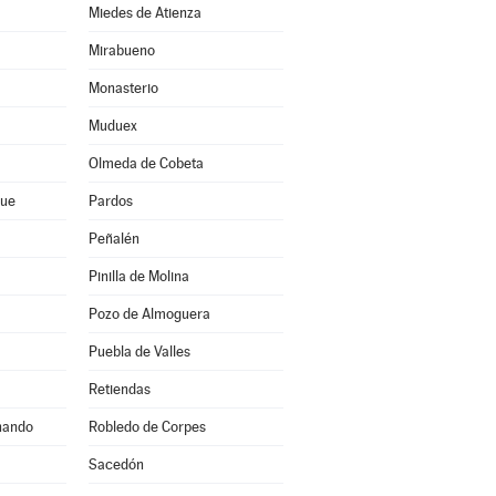
Miedes de Atienza
Mirabueno
Monasterio
Muduex
Olmeda de Cobeta
que
Pardos
Peñalén
Pinilla de Molina
Pozo de Almoguera
Puebla de Valles
Retiendas
nando
Robledo de Corpes
Sacedón