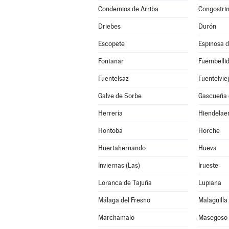
Condemios de Arriba
Congostri
Driebes
Durón
Escopete
Espinosa 
Fontanar
Fuembelli
Fuentelsaz
Fuentelvie
Galve de Sorbe
Gascueña 
Herrería
Hiendelae
Hontoba
Horche
Huertahernando
Hueva
Inviernas (Las)
Irueste
Loranca de Tajuña
Lupiana
Málaga del Fresno
Malaguilla
Marchamalo
Masegoso 