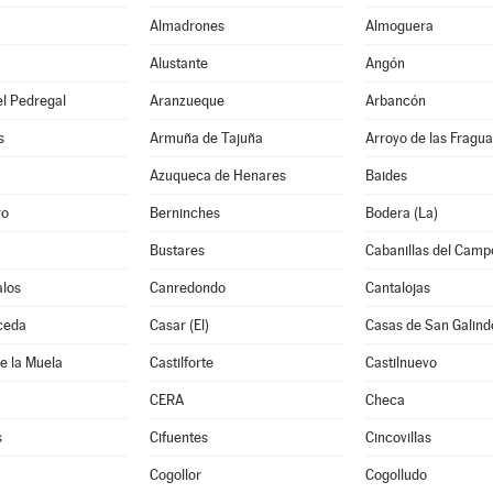
Almadrones
Almoguera
Alustante
Angón
l Pedregal
Aranzueque
Arbancón
s
Armuña de Tajuña
Arroyo de las Fragua
Azuqueca de Henares
Baides
ro
Berninches
Bodera (La)
Bustares
Cabanillas del Camp
los
Canredondo
Cantalojas
ceda
Casar (El)
Casas de San Galind
de la Muela
Castilforte
Castilnuevo
CERA
Checa
s
Cifuentes
Cincovillas
Cogollor
Cogolludo