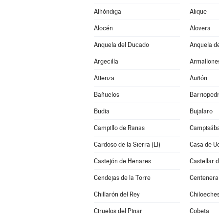
Alhóndiga
Alique
Alocén
Alovera
Anquela del Ducado
Anquela de
Argecilla
Armallone
Atienza
Auñón
Bañuelos
Barrioped
Budia
Bujalaro
Campillo de Ranas
Campisába
Cardoso de la Sierra (El)
Casa de U
Castejón de Henares
Castellar 
Cendejas de la Torre
Centenera
Chillarón del Rey
Chiloeche
Ciruelos del Pinar
Cobeta