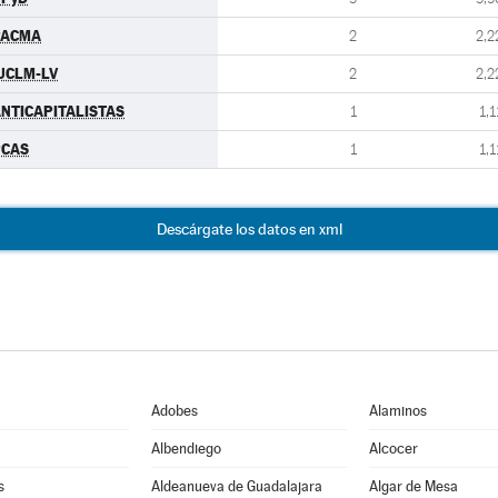
PACMA
2
2,2
UCLM-LV
2
2,2
NTICAPITALISTAS
1
1,1
PCAS
1
1,1
Descárgate los datos en xml
Adobes
Alaminos
Albendiego
Alcocer
s
Aldeanueva de Guadalajara
Algar de Mesa