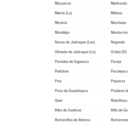
Mazuecos
Medranda
Mierla (La)
Millana
Miralrío
Mochales
Mondéjar
Montarrón
Navas de Jadraque (Las)
Negredo
Olmeda de Jadraque (La)
Ordial (El)
Paredes de Sigüenza
Pareja
Peñalver
Peralejos 
Pioz
Piqueras
Pozo de Guadalajara
Prádena d
Quer
Rebollosa
Riba de Saelices
Rillo de Ga
Romanillos de Atienza
Romanone