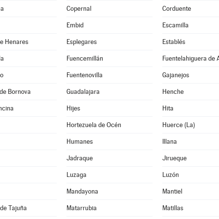
na
Copernal
Corduente
Embid
Escamilla
de Henares
Esplegares
Establés
da
Fuencemillán
Fuentelahiguera de 
jo
Fuentenovilla
Gajanejos
de Bornova
Guadalajara
Henche
ncina
Hijes
Hita
Hortezuela de Océn
Huerce (La)
Humanes
Illana
Jadraque
Jirueque
Luzaga
Luzón
Mandayona
Mantiel
de Tajuña
Matarrubia
Matillas