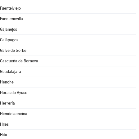
Fuentelviejo
Fuentenovilla
Gajanejos
Galápagos
Galve de Sorbe
Gascueña de Bornova
Guadalajara
Henche
Heras de Ayuso
Herrería
Hiendelaencina
Hijes
Hita