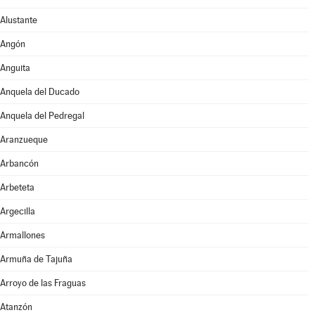
Alustante
Angón
Anguita
Anquela del Ducado
Anquela del Pedregal
Aranzueque
Arbancón
Arbeteta
Argecilla
Armallones
Armuña de Tajuña
Arroyo de las Fraguas
Atanzón