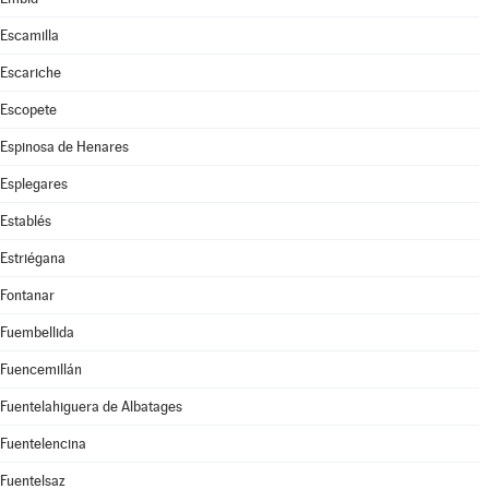
Escamilla
Escariche
Escopete
Espinosa de Henares
Esplegares
Establés
Estriégana
Fontanar
Fuembellida
Fuencemillán
Fuentelahiguera de Albatages
Fuentelencina
Fuentelsaz