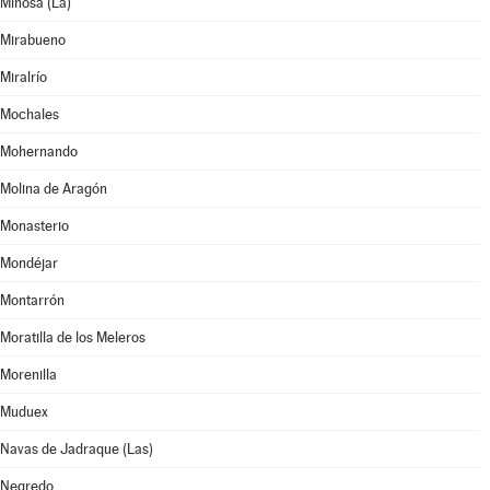
Miñosa (La)
Mirabueno
Miralrío
Mochales
Mohernando
Molina de Aragón
Monasterio
Mondéjar
Montarrón
Moratilla de los Meleros
Morenilla
Muduex
Navas de Jadraque (Las)
Negredo