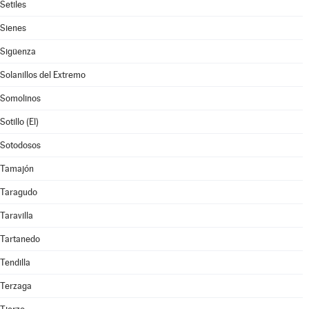
Setiles
Sienes
Sigüenza
Solanillos del Extremo
Somolinos
Sotillo (El)
Sotodosos
Tamajón
Taragudo
Taravilla
Tartanedo
Tendilla
Terzaga