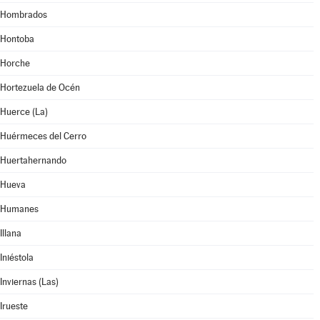
Hombrados
Hontoba
Horche
Hortezuela de Océn
Huerce (La)
Huérmeces del Cerro
Huertahernando
Hueva
Humanes
Illana
Iniéstola
Inviernas (Las)
Irueste