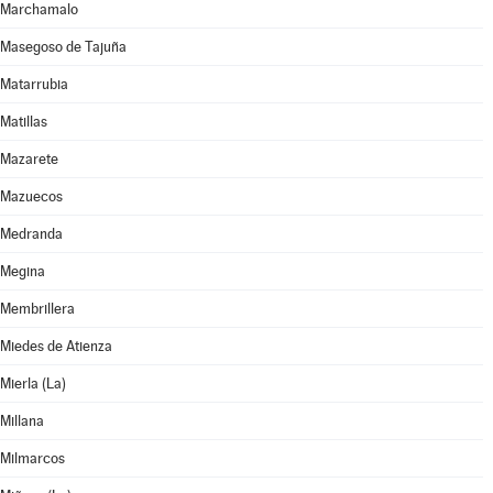
Marchamalo
Masegoso de Tajuña
Matarrubia
Matillas
Mazarete
Mazuecos
Medranda
Megina
Membrillera
Miedes de Atienza
Mierla (La)
Millana
Milmarcos