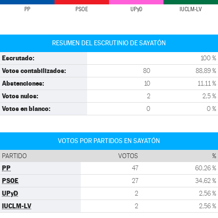
PP
PSOE
UPyD
IUCLM-LV
RESUMEN DEL ESCRUTINIO DE SAYATÓN
Escrutado:
100 %
Votos contabilizados:
80
88,89 %
Abstenciones:
10
11,11 %
Votos nulos:
2
2,5 %
Votos en blanco:
0
0 %
VOTOS POR PARTIDOS EN SAYATÓN
PARTIDO
VOTOS
%
PP
47
60,26 %
PSOE
27
34,62 %
UPyD
2
2,56 %
IUCLM-LV
2
2,56 %