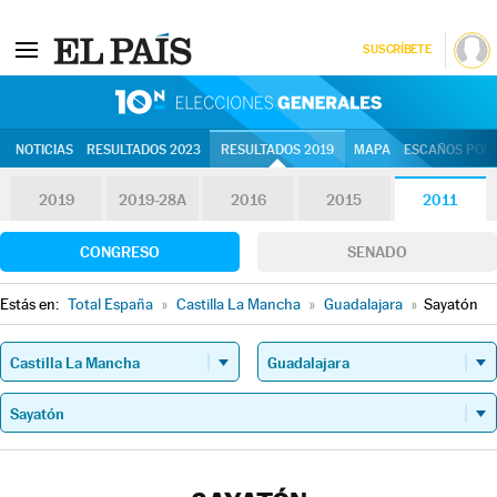
SUSCRÍBETE
10N | Eleccion
NOTICIAS
RESULTADOS 2023
RESULTADOS 2019
MAPA
ESCAÑOS POR 
2019
2019-28A
2016
2015
2011
CONGRESO
SENADO
Estás en:
Total España
»
Castilla La Mancha
»
Guadalajara
»
Sayatón