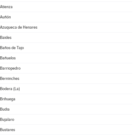
Atienza
Auñón
Azuqueca de Henares
Baides
Baños de Tajo
Bañuelos
Barriopedro
Berninches
Bodera (La)
Brihuega
Budia
Bujalaro
Bustares