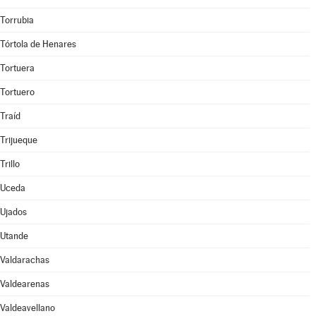
Torrubia
Tórtola de Henares
Tortuera
Tortuero
Traíd
Trijueque
Trillo
Uceda
Ujados
Utande
Valdarachas
Valdearenas
Valdeavellano