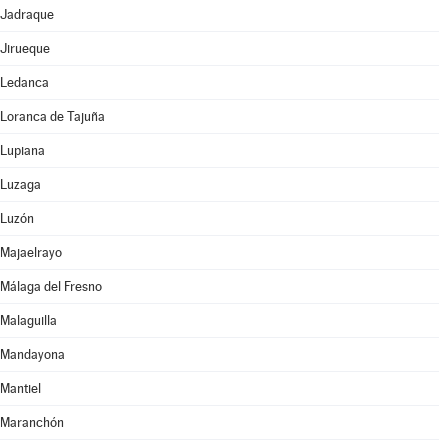
Jadraque
Jirueque
Ledanca
Loranca de Tajuña
Lupiana
Luzaga
Luzón
Majaelrayo
Málaga del Fresno
Malaguilla
Mandayona
Mantiel
Maranchón