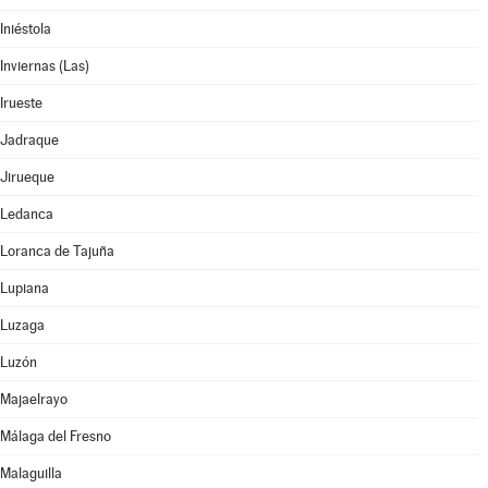
Iniéstola
Inviernas (Las)
Irueste
Jadraque
Jirueque
Ledanca
Loranca de Tajuña
Lupiana
Luzaga
Luzón
Majaelrayo
Málaga del Fresno
Malaguilla