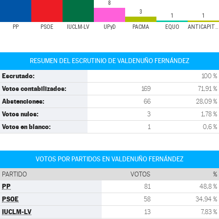
8
3
1
1
PP
PSOE
IUCLM-LV
UPyD
PACMA
EQUO
ANTICAPITALISTAS
RESUMEN DEL ESCRUTINIO DE VALDENUÑO FERNÁNDEZ
Escrutado:
100 %
Votos contabilizados:
169
71,91 %
Abstenciones:
66
28,09 %
Votos nulos:
3
1,78 %
Votos en blanco:
1
0,6 %
VOTOS POR PARTIDOS EN VALDENUÑO FERNÁNDEZ
PARTIDO
VOTOS
%
PP
81
48,8 %
PSOE
58
34,94 %
IUCLM-LV
13
7,83 %