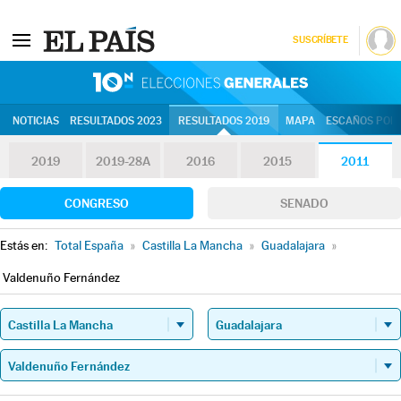
SUSCRÍBETE
10N | Eleccion
NOTICIAS
RESULTADOS 2023
RESULTADOS 2019
MAPA
ESCAÑOS POR 
2019
2019-28A
2016
2015
2011
CONGRESO
SENADO
Estás en:
Total España
»
Castilla La Mancha
»
Guadalajara
»
Valdenuño Fernández