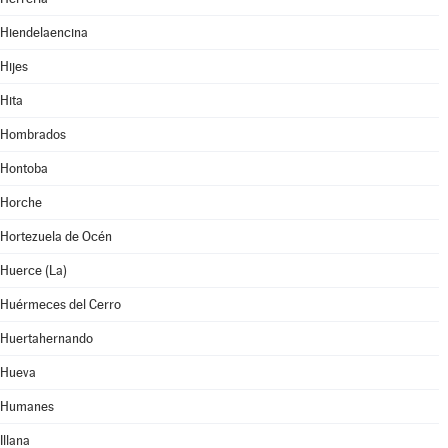
Hiendelaencina
Hijes
Hita
Hombrados
Hontoba
Horche
Hortezuela de Océn
Huerce (La)
Huérmeces del Cerro
Huertahernando
Hueva
Humanes
Illana