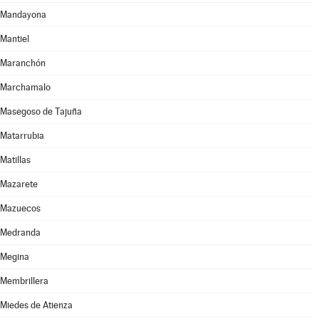
Mandayona
Mantiel
Maranchón
Marchamalo
Masegoso de Tajuña
Matarrubia
Matillas
Mazarete
Mazuecos
Medranda
Megina
Membrillera
Miedes de Atienza