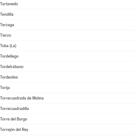
Tartanedo
Tendilla
Terzaga
Tierzo
Toba (La)
Tordellego
Tordelrábano
Tordesilos
Torija
Torrecuadrada de Molina
Torrecuadradilla
Torre del Burgo
Torrejón del Rey