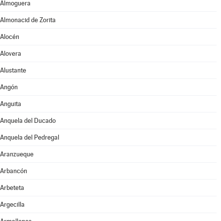
Almoguera
Almonacid de Zorita
Alocén
Alovera
Alustante
Angón
Anguita
Anquela del Ducado
Anquela del Pedregal
Aranzueque
Arbancón
Arbeteta
Argecilla