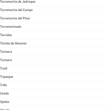
Torremocha de Jadraque
Torremocha del Campo
Torremocha del Pinar
Torremochuela
Torrubia
Tórtola de Henares
Tortuera
Tortuero
Traíd
Trijueque
Trillo
Uceda
Ujados