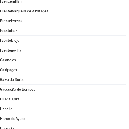
Fuencemillán
Fuentelahiguera de Albatages
Fuentelencina
Fuentelsaz
Fuentelviejo
Fuentenovilla
Gajanejos
Galápagos
Galve de Sorbe
Gascueña de Bornova
Guadalajara
Henche
Heras de Ayuso
Herrería