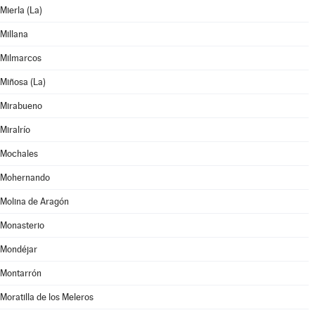
Mierla (La)
Millana
Milmarcos
Miñosa (La)
Mirabueno
Miralrío
Mochales
Mohernando
Molina de Aragón
Monasterio
Mondéjar
Montarrón
Moratilla de los Meleros