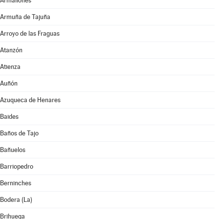
Armallones
Armuña de Tajuña
Arroyo de las Fraguas
Atanzón
Atienza
Auñón
Azuqueca de Henares
Baides
Baños de Tajo
Bañuelos
Barriopedro
Berninches
Bodera (La)
Brihuega