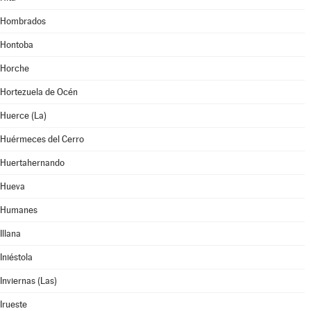
Hombrados
Hontoba
Horche
Hortezuela de Océn
Huerce (La)
Huérmeces del Cerro
Huertahernando
Hueva
Humanes
Illana
Iniéstola
Inviernas (Las)
Irueste