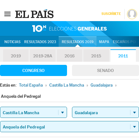
SUSCRÍBETE
10N | Eleccion
NOTICIAS
RESULTADOS 2023
RESULTADOS 2019
MAPA
ESCAÑOS POR 
2019
2019-28A
2016
2015
2011
CONGRESO
SENADO
Estás en:
Total España
»
Castilla La Mancha
»
Guadalajara
»
Anquela del Pedregal