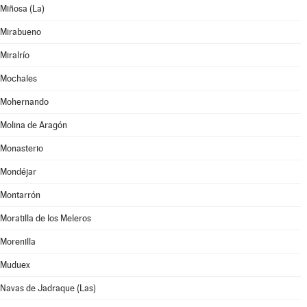
Miñosa (La)
Mirabueno
Miralrío
Mochales
Mohernando
Molina de Aragón
Monasterio
Mondéjar
Montarrón
Moratilla de los Meleros
Morenilla
Muduex
Navas de Jadraque (Las)