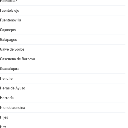
Fuentelsaz
Fuentelviejo
Fuentenovilla
Gajanejos
Galápagos
Galve de Sorbe
Gascueña de Bornova
Guadalajara
Henche
Heras de Ayuso
Herrería
Hiendelaencina
Hijes
Hita