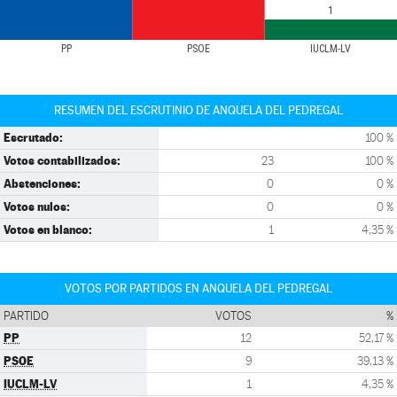
1
PP
PSOE
IUCLM-LV
RESUMEN DEL ESCRUTINIO DE ANQUELA DEL PEDREGAL
Escrutado:
100 %
Votos contabilizados:
23
100 %
Abstenciones:
0
0 %
Votos nulos:
0
0 %
Votos en blanco:
1
4,35 %
VOTOS POR PARTIDOS EN ANQUELA DEL PEDREGAL
PARTIDO
VOTOS
%
PP
12
52,17 %
PSOE
9
39,13 %
IUCLM-LV
1
4,35 %