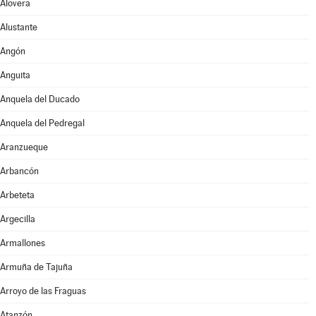
Alovera
Alustante
Angón
Anguita
Anquela del Ducado
Anquela del Pedregal
Aranzueque
Arbancón
Arbeteta
Argecilla
Armallones
Armuña de Tajuña
Arroyo de las Fraguas
Atanzón