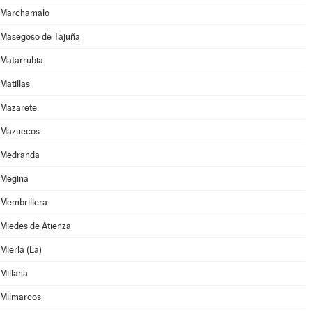
Marchamalo
Masegoso de Tajuña
Matarrubia
Matillas
Mazarete
Mazuecos
Medranda
Megina
Membrillera
Miedes de Atienza
Mierla (La)
Millana
Milmarcos