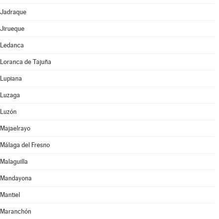
Jadraque
Jirueque
Ledanca
Loranca de Tajuña
Lupiana
Luzaga
Luzón
Majaelrayo
Málaga del Fresno
Malaguilla
Mandayona
Mantiel
Maranchón