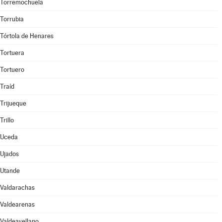
Torremochuela
Torrubia
Tórtola de Henares
Tortuera
Tortuero
Traíd
Trijueque
Trillo
Uceda
Ujados
Utande
Valdarachas
Valdearenas
Valdeavellano