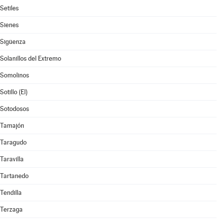
Setiles
Sienes
Sigüenza
Solanillos del Extremo
Somolinos
Sotillo (El)
Sotodosos
Tamajón
Taragudo
Taravilla
Tartanedo
Tendilla
Terzaga