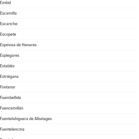
Embid
Escamilla
Escariche
Escopete
Espinosa de Henares
Esplegares
Establés
Estriégana
Fontanar
Fuembellida
Fuencemillán
Fuentelahiguera de Albatages
Fuentelencina