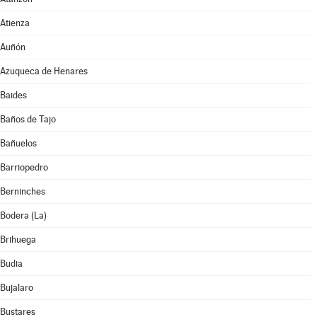
Atienza
Auñón
Azuqueca de Henares
Baides
Baños de Tajo
Bañuelos
Barriopedro
Berninches
Bodera (La)
Brihuega
Budia
Bujalaro
Bustares