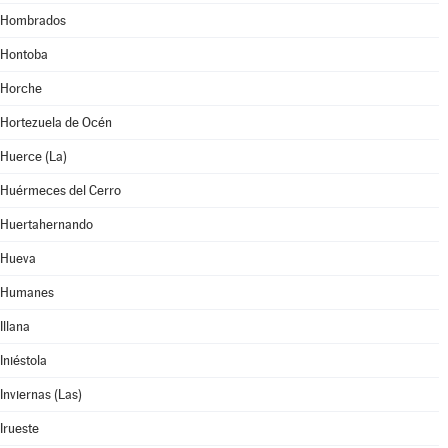
Hombrados
Hontoba
Horche
Hortezuela de Océn
Huerce (La)
Huérmeces del Cerro
Huertahernando
Hueva
Humanes
Illana
Iniéstola
Inviernas (Las)
Irueste