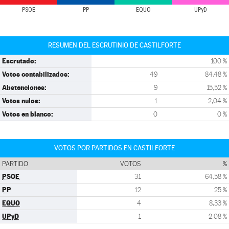
PSOE
PP
EQUO
UPyD
RESUMEN DEL ESCRUTINIO DE CASTILFORTE
Escrutado:
100 %
Votos contabilizados:
49
84,48 %
Abstenciones:
9
15,52 %
Votos nulos:
1
2,04 %
Votos en blanco:
0
0 %
VOTOS POR PARTIDOS EN CASTILFORTE
PARTIDO
VOTOS
%
PSOE
31
64,58 %
PP
12
25 %
EQUO
4
8,33 %
UPyD
1
2,08 %