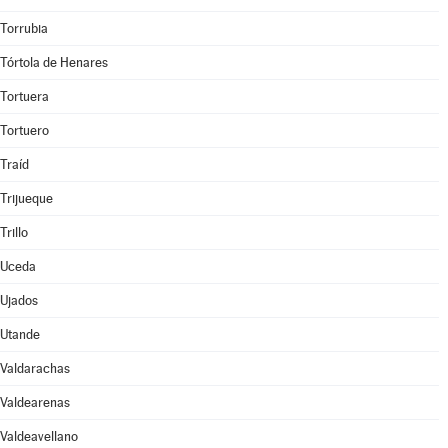
Torrubia
Tórtola de Henares
Tortuera
Tortuero
Traíd
Trijueque
Trillo
Uceda
Ujados
Utande
Valdarachas
Valdearenas
Valdeavellano