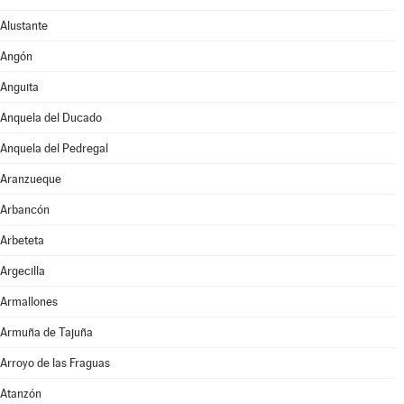
Alustante
Angón
Anguita
Anquela del Ducado
Anquela del Pedregal
Aranzueque
Arbancón
Arbeteta
Argecilla
Armallones
Armuña de Tajuña
Arroyo de las Fraguas
Atanzón