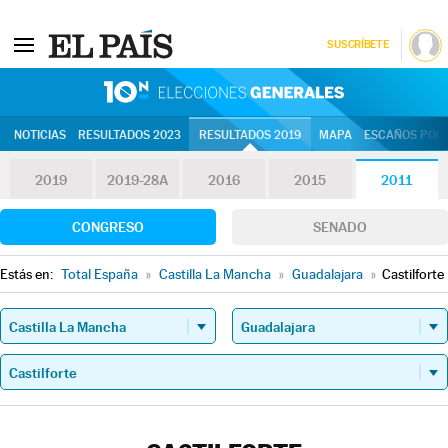
SUSCRÍBETE
10N | Eleccion
NOTICIAS
RESULTADOS 2023
RESULTADOS 2019
MAPA
ESCAÑOS POR 
2019
2019-28A
2016
2015
2011
CONGRESO
SENADO
Estás en:
Total España
»
Castilla La Mancha
»
Guadalajara
»
Castilforte