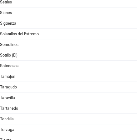
Setiles
Sienes
Sigüenza
Solanillos del Extremo
Somolinos
Sotillo (El)
Sotodosos
Tamajón
Taragudo
Taravilla
Tartanedo
Tendilla
Terzaga