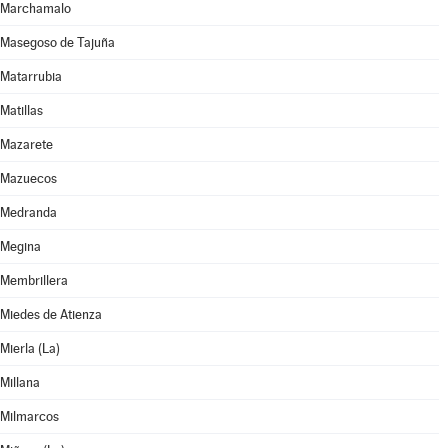
Marchamalo
Masegoso de Tajuña
Matarrubia
Matillas
Mazarete
Mazuecos
Medranda
Megina
Membrillera
Miedes de Atienza
Mierla (La)
Millana
Milmarcos