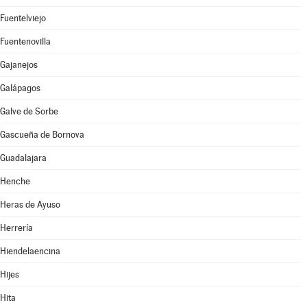
Fuentelviejo
Fuentenovilla
Gajanejos
Galápagos
Galve de Sorbe
Gascueña de Bornova
Guadalajara
Henche
Heras de Ayuso
Herrería
Hiendelaencina
Hijes
Hita