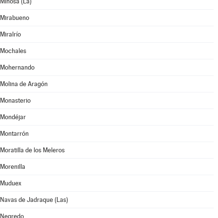
Miñosa (La)
Mirabueno
Miralrío
Mochales
Mohernando
Molina de Aragón
Monasterio
Mondéjar
Montarrón
Moratilla de los Meleros
Morenilla
Muduex
Navas de Jadraque (Las)
Negredo