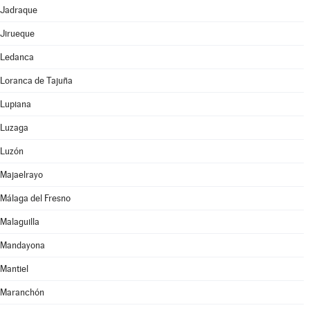
Jadraque
Jirueque
Ledanca
Loranca de Tajuña
Lupiana
Luzaga
Luzón
Majaelrayo
Málaga del Fresno
Malaguilla
Mandayona
Mantiel
Maranchón