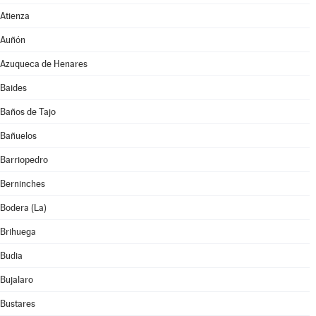
Atienza
Auñón
Azuqueca de Henares
Baides
Baños de Tajo
Bañuelos
Barriopedro
Berninches
Bodera (La)
Brihuega
Budia
Bujalaro
Bustares