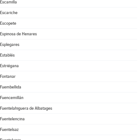
Escamilla
Escariche
Escopete
Espinosa de Henares
Esplegares
Establés
Estriégana
Fontanar
Fuembellida
Fuencemillán
Fuentelahiguera de Albatages
Fuentelencina
Fuentelsaz