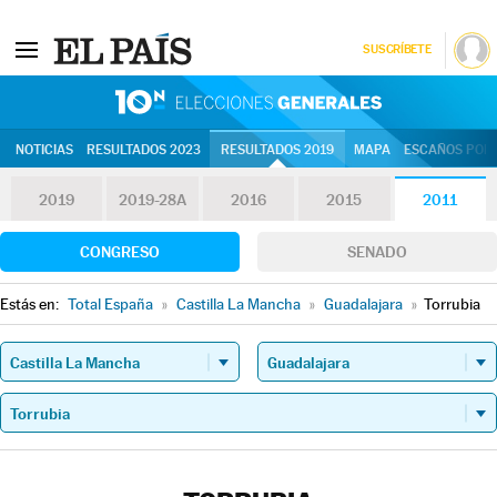
SUSCRÍBETE
10N | Eleccion
NOTICIAS
RESULTADOS 2023
RESULTADOS 2019
MAPA
ESCAÑOS POR 
2019
2019-28A
2016
2015
2011
CONGRESO
SENADO
Estás en:
Total España
»
Castilla La Mancha
»
Guadalajara
»
Torrubia