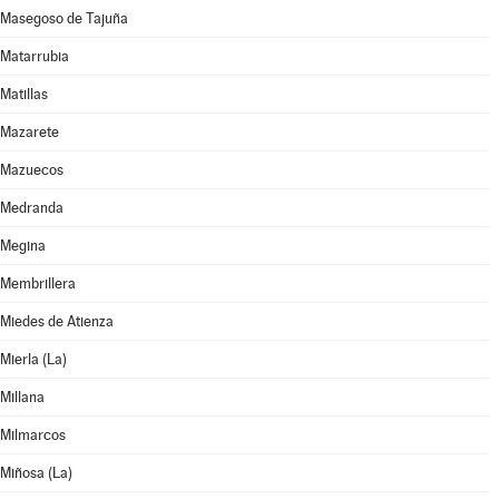
Masegoso de Tajuña
Matarrubia
Matillas
Mazarete
Mazuecos
Medranda
Megina
Membrillera
Miedes de Atienza
Mierla (La)
Millana
Milmarcos
Miñosa (La)