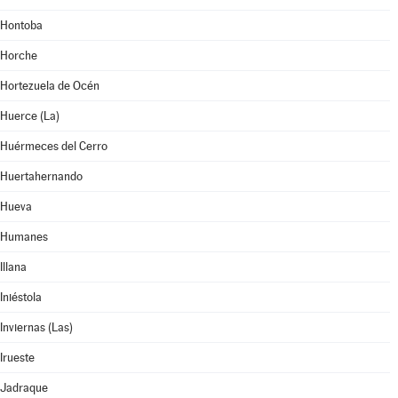
Hontoba
Horche
Hortezuela de Océn
Huerce (La)
Huérmeces del Cerro
Huertahernando
Hueva
Humanes
Illana
Iniéstola
Inviernas (Las)
Irueste
Jadraque