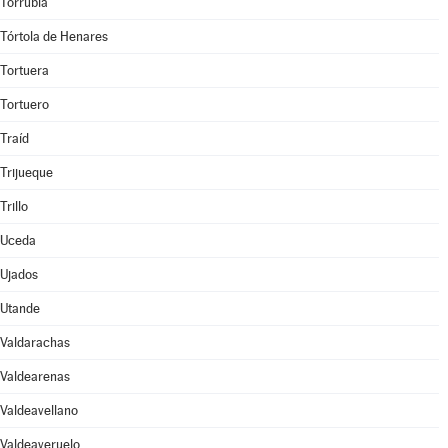
Torrubia
Tórtola de Henares
Tortuera
Tortuero
Traíd
Trijueque
Trillo
Uceda
Ujados
Utande
Valdarachas
Valdearenas
Valdeavellano
Valdeaveruelo