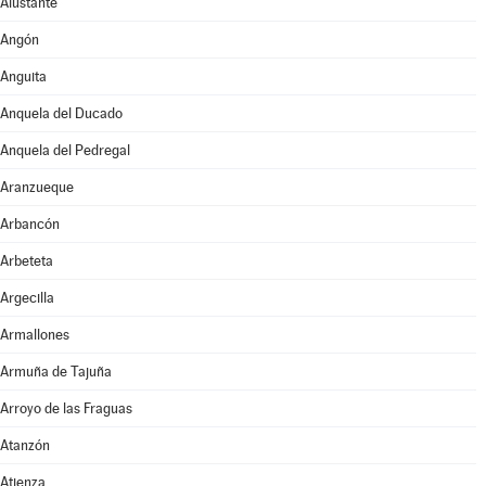
Alustante
Angón
Anguita
Anquela del Ducado
Anquela del Pedregal
Aranzueque
Arbancón
Arbeteta
Argecilla
Armallones
Armuña de Tajuña
Arroyo de las Fraguas
Atanzón
Atienza