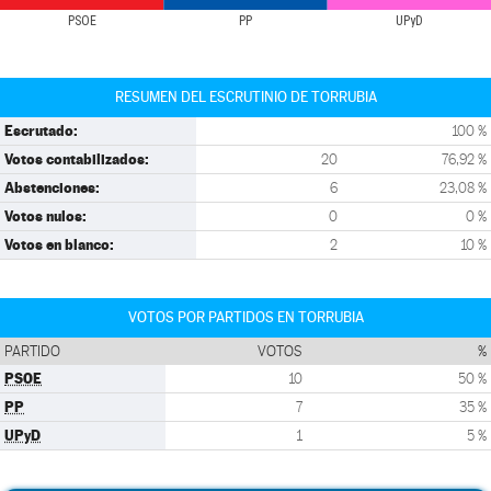
PSOE
PP
UPyD
RESUMEN DEL ESCRUTINIO DE TORRUBIA
Escrutado:
100 %
Votos contabilizados:
20
76,92 %
Abstenciones:
6
23,08 %
Votos nulos:
0
0 %
Votos en blanco:
2
10 %
VOTOS POR PARTIDOS EN TORRUBIA
PARTIDO
VOTOS
%
PSOE
10
50 %
PP
7
35 %
UPyD
1
5 %