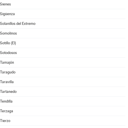
Sienes
Sigüenza
Solanillos del Extremo
Somolinos
Sotillo (El)
Sotodosos
Tamajón
Taragudo
Taravilla
Tartanedo
Tendilla
Terzaga
Tierzo