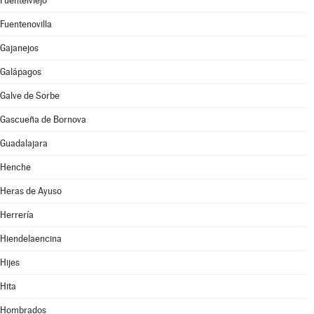
Fuentelviejo
Fuentenovilla
Gajanejos
Galápagos
Galve de Sorbe
Gascueña de Bornova
Guadalajara
Henche
Heras de Ayuso
Herrería
Hiendelaencina
Hijes
Hita
Hombrados