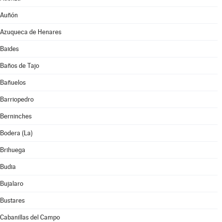
Auñón
Azuqueca de Henares
Baides
Baños de Tajo
Bañuelos
Barriopedro
Berninches
Bodera (La)
Brihuega
Budia
Bujalaro
Bustares
Cabanillas del Campo