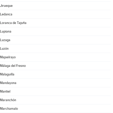
Jirueque
Ledanca
Loranca de Tajuña
Lupiana
Luzaga
Luzón
Majaelrayo
Málaga del Fresno
Malaguilla
Mandayona
Mantiel
Maranchón
Marchamalo