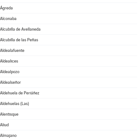
Ágreda
Alconaba
Alcubilla de Avellaneda
Alcubilla de las Peñas
Aldealafuente
Aldealices
Aldealpozo
Aldealseñor
Aldehuela de Periáñez
Aldehuelas (Las)
Alentisque
Aliud
Almajano