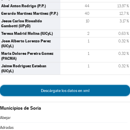
Abel Anton Rodrigo (P.P.)
44
13,97 %
Gerardo Martinez Martinez (P.P.)
40
12,7 %
Jesus Carlos Riosalido
10
3,17 %
Gambotti (UPyD)
Teresa Madrid Molina (IUCyL)
2
0,63 %
Jose Alberto Lorenzo Perez
1
0,32 %
(IUCyL)
Maria Dolores Pereira Gomez
1
0,32 %
(PACMA)
Jaime Rodriguez Esteban
1
0,32 %
(IUCyL)
Descárgate los datos en xml
Municipios de Soria
Abejar
Adradas