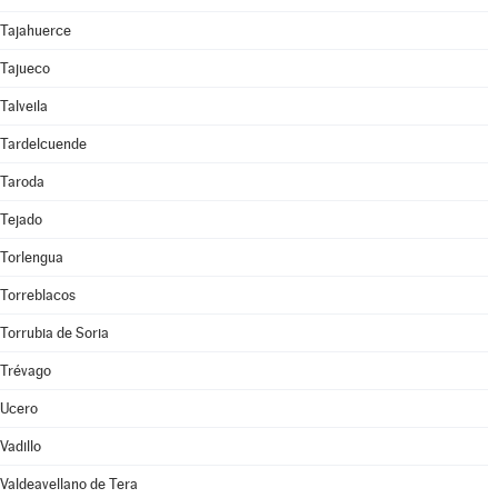
Tajahuerce
Tajueco
Talveila
Tardelcuende
Taroda
Tejado
Torlengua
Torreblacos
Torrubia de Soria
Trévago
Ucero
Vadillo
Valdeavellano de Tera