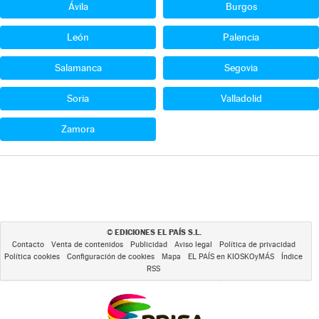
Ávila
Burgos
León
Palencia
Salamanca
Segovia
Soria
Valladolid
Zamora
EDICIONES EL PAÍS S.L.
©
Contacto
Venta de contenidos
Publicidad
Aviso legal
Política de privacidad
Política cookies
Configuración de cookies
Mapa
EL PAÍS en KIOSKOyMÁS
Índice
RSS