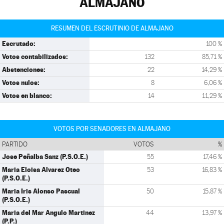
ALMAJANO
RESUMEN DEL ESCRUTINIO DE ALMAJANO
Escrutado:
100 %
Votos contabilizados:
132
85,71 %
Abstenciones:
22
14,29 %
Votos nulos:
8
6,06 %
Votos en blanco:
14
11,29 %
VOTOS POR SENADORES EN ALMAJANO
PARTIDO
VOTOS
%
Jose Peñalba Sanz (P.S.O.E.)
55
17,46 %
Maria Eloisa Alvarez Oteo
53
16,83 %
(P.S.O.E.)
Maria Iris Alonso Pascual
50
15,87 %
(P.S.O.E.)
Maria del Mar Angulo Martinez
44
13,97 %
(P.P.)