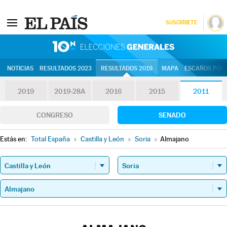
SUSCRÍBETE
10N | Eleccion
NOTICIAS
RESULTADOS 2023
RESULTADOS 2019
MAPA
ESCAÑOS POR 
2019
2019-28A
2016
2015
2011
CONGRESO
SENADO
Estás en:
Total España
»
Castilla y León
»
Soria
»
Almajano