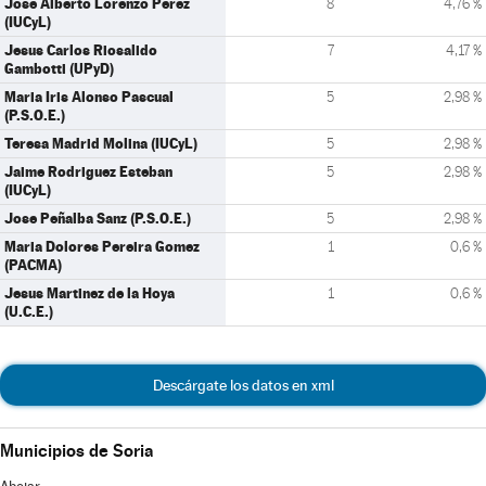
Jose Alberto Lorenzo Perez
8
4,76 %
(IUCyL)
Jesus Carlos Riosalido
7
4,17 %
Gambotti (UPyD)
Maria Iris Alonso Pascual
5
2,98 %
(P.S.O.E.)
Teresa Madrid Molina (IUCyL)
5
2,98 %
Jaime Rodriguez Esteban
5
2,98 %
(IUCyL)
Jose Peñalba Sanz (P.S.O.E.)
5
2,98 %
Maria Dolores Pereira Gomez
1
0,6 %
(PACMA)
Jesus Martinez de la Hoya
1
0,6 %
(U.C.E.)
Descárgate los datos en xml
Municipios de Soria