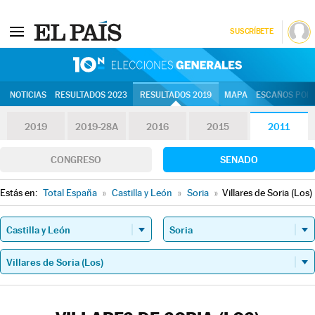
SUSCRÍBETE
10N | Eleccion
NOTICIAS
RESULTADOS 2023
RESULTADOS 2019
MAPA
ESCAÑOS POR 
2019
2019-28A
2016
2015
2011
CONGRESO
SENADO
Estás en:
Total España
»
Castilla y León
»
Soria
»
Villares de Soria (Los)