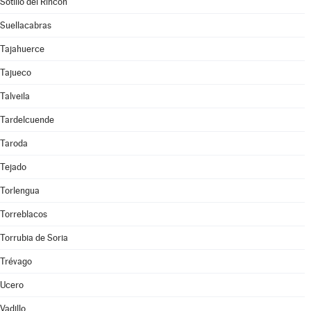
Sotillo del Rincón
Suellacabras
Tajahuerce
Tajueco
Talveila
Tardelcuende
Taroda
Tejado
Torlengua
Torreblacos
Torrubia de Soria
Trévago
Ucero
Vadillo