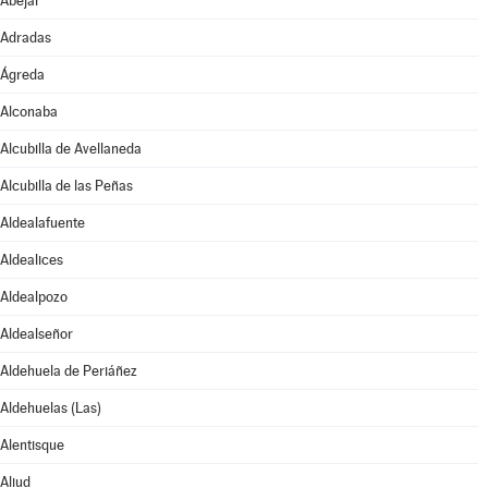
Abejar
Adradas
Ágreda
Alconaba
Alcubilla de Avellaneda
Alcubilla de las Peñas
Aldealafuente
Aldealices
Aldealpozo
Aldealseñor
Aldehuela de Periáñez
Aldehuelas (Las)
Alentisque
Aliud