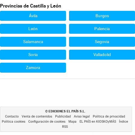
Provincias de Castilla y León
Ávila
Burgos
León
Palencia
Salamanca
Segovia
Soria
Valladolid
Zamora
EDICIONES EL PAÍS S.L.
©
Contacto
Venta de contenidos
Publicidad
Aviso legal
Política de privacidad
Política cookies
Configuración de cookies
Mapa
EL PAÍS en KIOSKOyMÁS
Índice
RSS