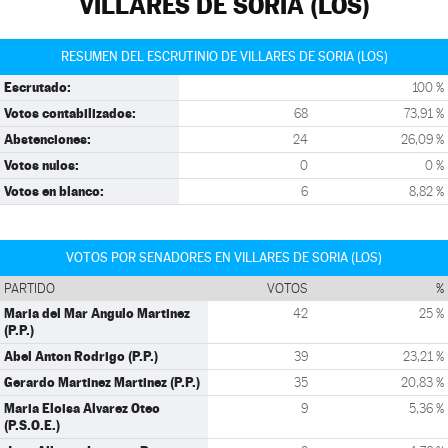
VILLARES DE SORIA (LOS)
RESUMEN DEL ESCRUTINIO DE VILLARES DE SORIA (LOS)
Escrutado:
100 %
Votos contabilizados:
68
73,91 %
Abstenciones:
24
26,09 %
Votos nulos:
0
0 %
Votos en blanco:
6
8,82 %
VOTOS POR SENADORES EN VILLARES DE SORIA (LOS)
PARTIDO
VOTOS
%
Maria del Mar Angulo Martinez
42
25 %
(P.P.)
Abel Anton Rodrigo (P.P.)
39
23,21 %
Gerardo Martinez Martinez (P.P.)
35
20,83 %
Maria Eloisa Alvarez Oteo
9
5,36 %
(P.S.O.E.)