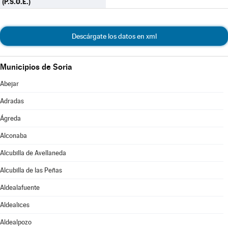
(P.S.O.E.)
Descárgate los datos en xml
Municipios de Soria
Abejar
Adradas
Ágreda
Alconaba
Alcubilla de Avellaneda
Alcubilla de las Peñas
Aldealafuente
Aldealices
Aldealpozo