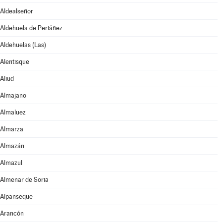
Aldealseñor
Aldehuela de Periáñez
Aldehuelas (Las)
Alentisque
Aliud
Almajano
Almaluez
Almarza
Almazán
Almazul
Almenar de Soria
Alpanseque
Arancón