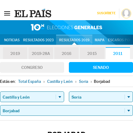
SUSCRÍBETE
10N | Eleccion
NOTICIAS
RESULTADOS 2023
RESULTADOS 2019
MAPA
ESCAÑOS POR 
2019
2019-28A
2016
2015
2011
CONGRESO
SENADO
Estás en:
Total España
»
Castilla y León
»
Soria
»
Borjabad