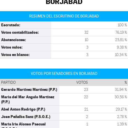
BORJABAD
RESUMEN DEL ESCRUTINIO DE BORJABAD
Escrutado:
100 %
Votos contabilizados:
32
76,19 %
Abstenciones:
10
23,81 %
Votos nulos:
3
9,38 %
Votos en blanco:
3
10,34 %
VOTOS POR SENADORES EN BORJABAD
PARTIDO
VOTOS
%
Gerardo Martinez Martinez (P.P.)
23
31,94 %
Maria del Mar Angulo Martinez
22
30,56 %
(P.P.)
Abel Anton Rodrigo (P.P.)
21
29,17 %
Jose Peñalba Sanz (P.S.O.E.)
2
2,78 %
Maria Iris Alonso Pascual
1
1,39 %