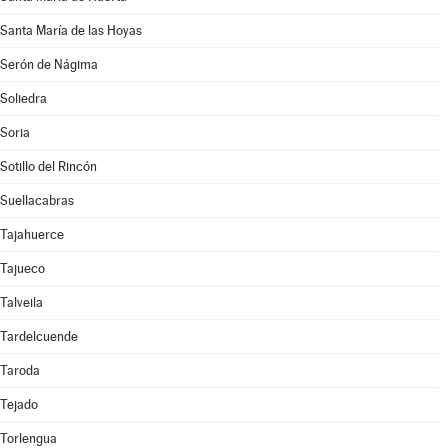
Santa María de las Hoyas
Serón de Nágima
Soliedra
Soria
Sotillo del Rincón
Suellacabras
Tajahuerce
Tajueco
Talveila
Tardelcuende
Taroda
Tejado
Torlengua