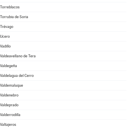
Torreblacos
Torrubia de Soria
Trévago
Ucero
Vadillo
Valdeavellano de Tera
Valdegeña
Valdelagua del Cerro
Valdemaluque
Valdenebro
Valdeprado
Valderrodilla
Valtajeros