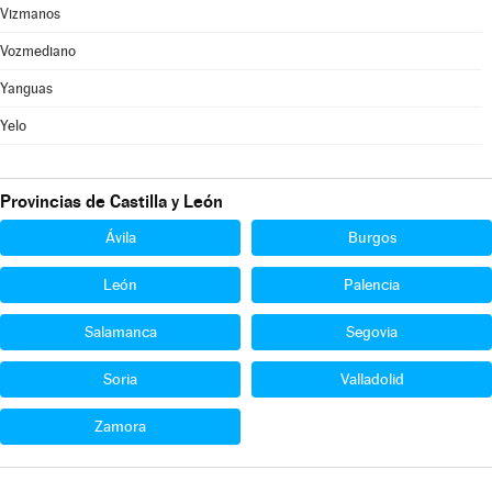
Vizmanos
Vozmediano
Yanguas
Yelo
Provincias de Castilla y León
Ávila
Burgos
León
Palencia
Salamanca
Segovia
Soria
Valladolid
Zamora