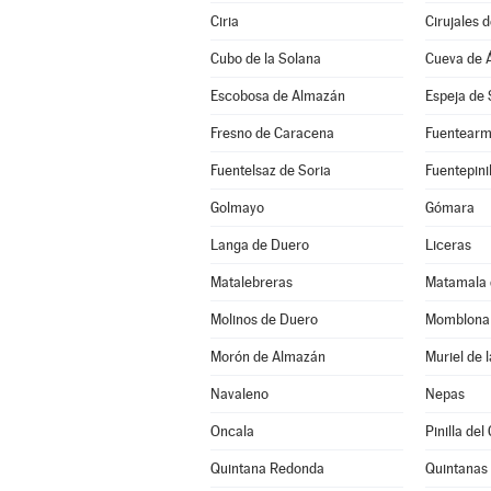
Ciria
Cirujales d
Cubo de la Solana
Cueva de 
Escobosa de Almazán
Espeja de 
Fresno de Caracena
Fuentearm
Fuentelsaz de Soria
Fuentepinil
Golmayo
Gómara
Langa de Duero
Liceras
Matalebreras
Matamala 
Molinos de Duero
Momblona
Morón de Almazán
Muriel de 
Navaleno
Nepas
Oncala
Pinilla de
Quintana Redonda
Quintanas