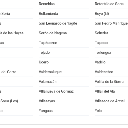
Renieblas
Retortillo de Soria
 Soria
Rollamienta
Royo (El)
s
San Leonardo de Yagüe
San Pedro Manrique
a de las Hoyas
Serón de Nágima
Soliedra
ras
Tajahuerce
Tajueco
Tejado
Torlengua
Ucero
Vadillo
 del Cerro
Valdemaluque
Valdenebro
Velamazán
Velilla de la Sierra
s
Villanueva de Gormaz
Villar del Ala
 Soria (Los)
Villasayas
Villaseca de Arciel
no
Yanguas
Yelo