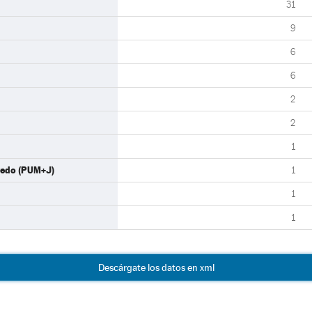
31
9
6
6
2
2
1
evedo (PUM+J)
1
1
1
Descárgate los datos en xml