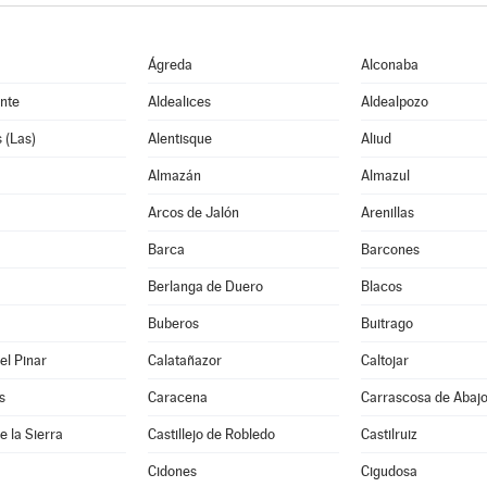
Ágreda
Alconaba
nte
Aldealices
Aldealpozo
 (Las)
Alentisque
Aliud
Almazán
Almazul
Arcos de Jalón
Arenillas
Barca
Barcones
Berlanga de Duero
Blacos
Buberos
Buitrago
el Pinar
Calatañazor
Caltojar
s
Caracena
Carrascosa de Abaj
de la Sierra
Castillejo de Robledo
Castilruiz
Cidones
Cigudosa