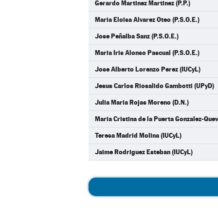
Gerardo Martinez Martinez (P.P.)
Maria Eloisa Alvarez Oteo (P.S.O.E.)
Jose Peñalba Sanz (P.S.O.E.)
Maria Iris Alonso Pascual (P.S.O.E.)
Jose Alberto Lorenzo Perez (IUCyL)
Jesus Carlos Riosalido Gambotti (UPyD)
Julia Maria Rojas Moreno (D.N.)
Maria Cristina de la Puerta Gonzalez-Qu
Teresa Madrid Molina (IUCyL)
Jaime Rodriguez Esteban (IUCyL)