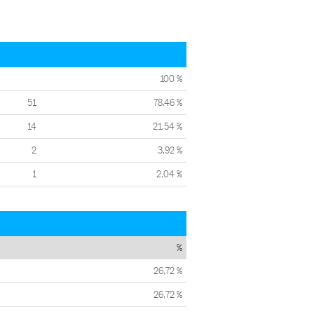
100 %
51
78,46 %
14
21,54 %
2
3,92 %
1
2,04 %
%
26,72 %
26,72 %