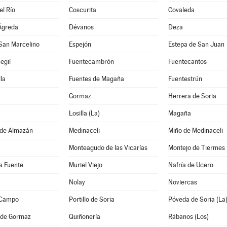
el Río
Coscurita
Covaleda
Ágreda
Dévanos
Deza
San Marcelino
Espejón
Estepa de San Juan
egil
Fuentecambrón
Fuentecantos
la
Fuentes de Magaña
Fuentestrún
Gormaz
Herrera de Soria
Losilla (La)
Magaña
de Almazán
Medinaceli
Miño de Medinaceli
Monteagudo de las Vicarías
Montejo de Tiermes
la Fuente
Muriel Viejo
Nafría de Ucero
Nolay
Noviercas
l Campo
Portillo de Soria
Póveda de Soria (La
 de Gormaz
Quiñonería
Rábanos (Los)