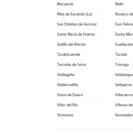
Recuerda
Rello
Riba de Escalote (La)
Rioseco de
San Esteban de Gormaz
San Felice
Santa María de Huerta
Santa Marí
Sotillo del Rincón
Suellacab
Tardelcuende
Taroda
Torrubia de Soria
Trévago
Valdegeña
Valdelagua
Valderrodilla
Valtajeros
Viana de Duero
Villaciervo
Villar del Río
Villares de
Vizmanos
Vozmedia