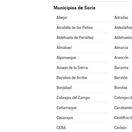
Municipios de Soria
Abejar
Adradas
Alcubilla de las Peñas
Aldealafue
Aldehuela de Periáñez
Aldehuelas
Almaluez
Almarza
Alpanseque
Arancón
Ausejo de la Sierra
Baraona
Bayubas de Arriba
Beratón
Borjabad
Borobia
Cabrejas del Campo
Cabrejas d
Cañamaque
Carabante
Casarejos
Castilfrío 
CERA
Cerbón