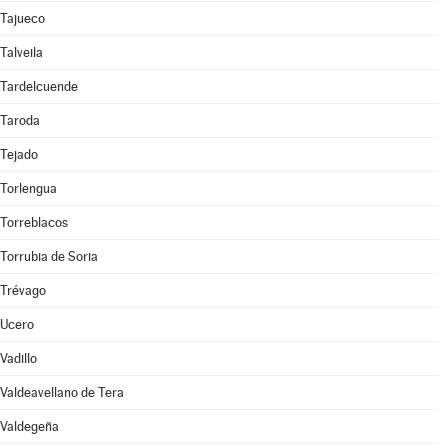
Tajueco
Talveila
Tardelcuende
Taroda
Tejado
Torlengua
Torreblacos
Torrubia de Soria
Trévago
Ucero
Vadillo
Valdeavellano de Tera
Valdegeña