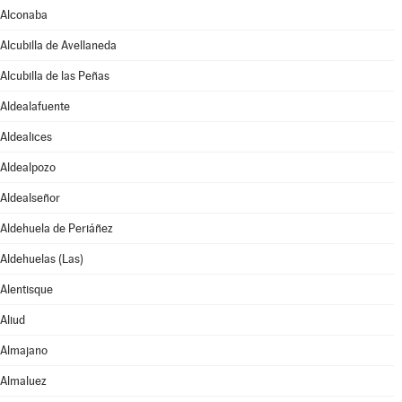
Alconaba
Alcubilla de Avellaneda
Alcubilla de las Peñas
Aldealafuente
Aldealices
Aldealpozo
Aldealseñor
Aldehuela de Periáñez
Aldehuelas (Las)
Alentisque
Aliud
Almajano
Almaluez