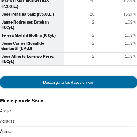
Maria Eloisa Alvarez Oteo
26
13,27 %
(P.S.O.E.)
Jose Peñalba Sanz (P.S.O.E.)
26
13,27 %
Jaime Rodriguez Esteban
2
1,02 %
(IUCyL)
Teresa Madrid Molina (IUCyL)
2
1,02 %
Jesus Carlos Riosalido
2
1,02 %
Gambotti (UPyD)
Jose Alberto Lorenzo Perez
2
1,02 %
(IUCyL)
Descárgate los datos en xml
Municipios de Soria
Abejar
Adradas
Ágreda