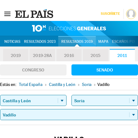
SUSCRÍBETE
10N | Eleccion
NOTICIAS
RESULTADOS 2023
RESULTADOS 2019
MAPA
ESCAÑOS POR 
2019
2019-28A
2016
2015
2011
CONGRESO
SENADO
Estás en:
Total España
»
Castilla y León
»
Soria
»
Vadillo