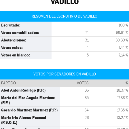
VADILLO
RESUMEN DEL ESCRUTINIO DE VADILLO
Escrutado:
100 %
Votos contabilizados:
71
69,61 %
Abstenciones:
31
30,39 %
Votos nulos:
1
1,41 %
Votos en blanco:
5
7,14 %
VOTOS POR SENADORES EN VADILLO
PARTIDO
VOTOS
%
Abel Anton Rodrigo (P.P.)
36
18,37 %
Maria del Mar Angulo Martinez
35
17,86 %
(P.P.)
Gerardo Martinez Martinez (P.P.)
34
17,35 %
Maria Iris Alonso Pascual
26
13,27 %
(P.S.O.E.)