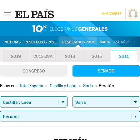
SUSCRÍBETE
10N | Eleccion
NOTICIAS
RESULTADOS 2023
RESULTADOS 2019
MAPA
ESCAÑOS POR 
2019
2019-28A
2016
2015
2011
CONGRESO
SENADO
Estás en:
Total España
»
Castilla y León
»
Soria
»
Beratón