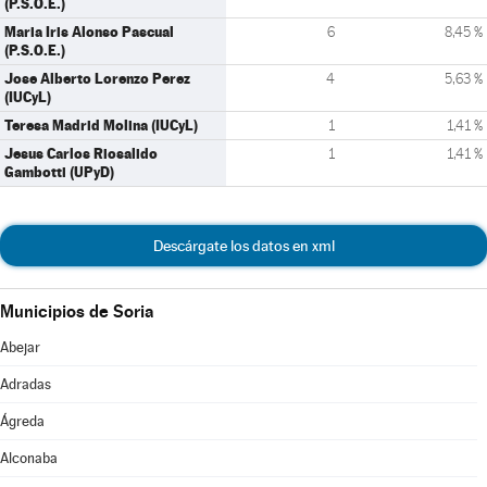
(P.S.O.E.)
Maria Iris Alonso Pascual
6
8,45 %
(P.S.O.E.)
Jose Alberto Lorenzo Perez
4
5,63 %
(IUCyL)
Teresa Madrid Molina (IUCyL)
1
1,41 %
Jesus Carlos Riosalido
1
1,41 %
Gambotti (UPyD)
Descárgate los datos en xml
Municipios de Soria
Abejar
Adradas
Ágreda
Alconaba