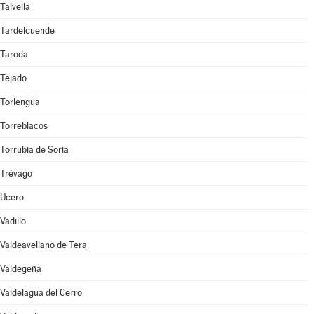
Talveila
Tardelcuende
Taroda
Tejado
Torlengua
Torreblacos
Torrubia de Soria
Trévago
Ucero
Vadillo
Valdeavellano de Tera
Valdegeña
Valdelagua del Cerro