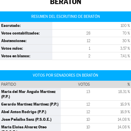
BERATÓN
RESUMEN DEL ESCRUTINIO DE BERATÓN
Escrutado:
100 %
Votos contabilizados:
28
70 %
Abstenciones:
12
30 %
Votos nulos:
1
3,57 %
Votos en blanco:
2
7,41 %
VOTOS POR SENADORES EN BERATÓN
PARTIDO
VOTOS
%
Maria del Mar Angulo Martinez
13
18,31 %
(P.P.)
Gerardo Martinez Martinez (P.P.)
12
16,9 %
Abel Anton Rodrigo (P.P.)
12
16,9 %
Jose Peñalba Sanz (P.S.O.E.)
10
14,08 %
Maria Eloisa Alvarez Oteo
10
14,08 %