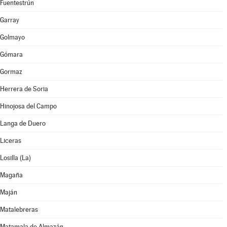
Fuentestrún
Garray
Golmayo
Gómara
Gormaz
Herrera de Soria
Hinojosa del Campo
Langa de Duero
Liceras
Losilla (La)
Magaña
Maján
Matalebreras
Matamala de Almazán