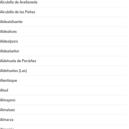
Alcubilla de Avellaneda
Alcubilla de las Peñas
Aldealafuente
Aldealices
Aldealpozo
Aldealseñor
Aldehuela de Periáñez
Aldehuelas (Las)
Alentisque
Aliud
Almajano
Almaluez
Almarza