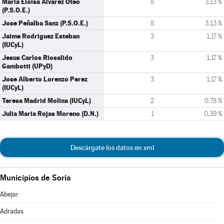
Maria Eloisa Alvarez Oteo
8
3,13 %
(P.S.O.E.)
Jose Peñalba Sanz (P.S.O.E.)
8
3,13 %
Jaime Rodriguez Esteban
3
1,17 %
(IUCyL)
Jesus Carlos Riosalido
3
1,17 %
Gambotti (UPyD)
Jose Alberto Lorenzo Perez
3
1,17 %
(IUCyL)
Teresa Madrid Molina (IUCyL)
2
0,78 %
Julia Maria Rojas Moreno (D.N.)
1
0,39 %
Descárgate los datos en xml
Municipios de Soria
Abejar
Adradas