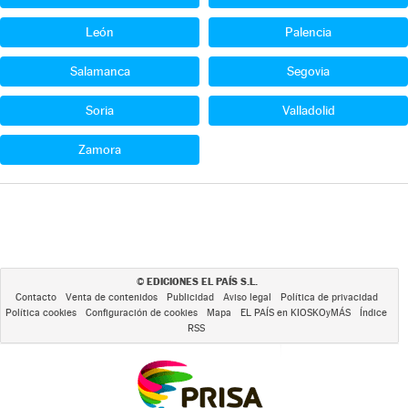
León
Palencia
Salamanca
Segovia
Soria
Valladolid
Zamora
EDICIONES EL PAÍS S.L.
©
Contacto
Venta de contenidos
Publicidad
Aviso legal
Política de privacidad
Política cookies
Configuración de cookies
Mapa
EL PAÍS en KIOSKOyMÁS
Índice
RSS