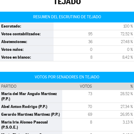
TEJADO
RESUMEN DEL ESCRUTINIO DE TEJADO
Escrutado:
100 %
Votos contabilizados:
95
72,52 %
Abstenciones:
36
27,48 %
Votos nulos:
0
0 %
Votos en blanco:
8
8,42 %
VOTOS POR SENADORES EN TEJADO
PARTIDO
VOTOS
%
Maria del Mar Angulo Martinez
73
28,52 %
(P.P.)
Abel Anton Rodrigo (P.P.)
70
27,34 %
Gerardo Martinez Martinez (P.P.)
69
26,95 %
Maria Iris Alonso Pascual
8
3,13 %
(P.S.O.E.)