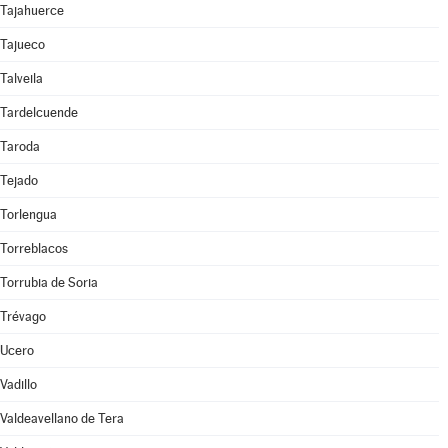
Tajahuerce
Tajueco
Talveila
Tardelcuende
Taroda
Tejado
Torlengua
Torreblacos
Torrubia de Soria
Trévago
Ucero
Vadillo
Valdeavellano de Tera