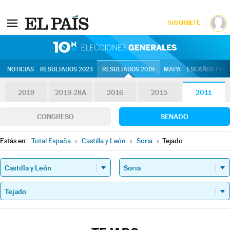
SUSCRÍBETE
10N | Eleccion
NOTICIAS
RESULTADOS 2023
RESULTADOS 2019
MAPA
ESCAÑOS POR 
2019
2019-28A
2016
2015
2011
CONGRESO
SENADO
Estás en:
Total España
»
Castilla y León
»
Soria
»
Tejado