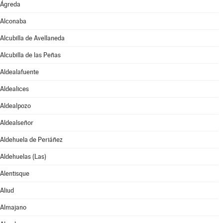
Ágreda
Alconaba
Alcubilla de Avellaneda
Alcubilla de las Peñas
Aldealafuente
Aldealices
Aldealpozo
Aldealseñor
Aldehuela de Periáñez
Aldehuelas (Las)
Alentisque
Aliud
Almajano