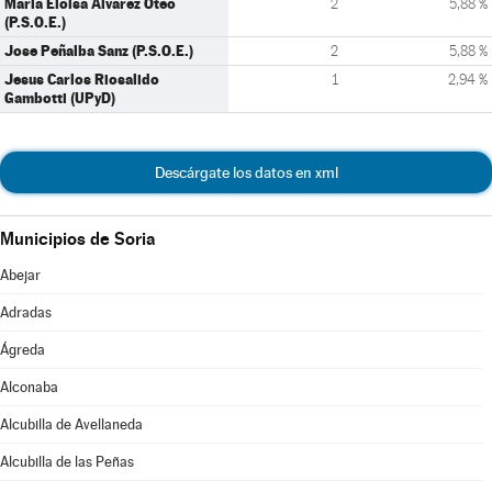
Maria Eloisa Alvarez Oteo
2
5,88 %
(P.S.O.E.)
Jose Peñalba Sanz (P.S.O.E.)
2
5,88 %
Jesus Carlos Riosalido
1
2,94 %
Gambotti (UPyD)
Descárgate los datos en xml
Municipios de Soria
Abejar
Adradas
Ágreda
Alconaba
Alcubilla de Avellaneda
Alcubilla de las Peñas