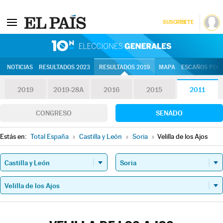
SUSCRÍBETE
10N | Eleccion
NOTICIAS
RESULTADOS 2023
RESULTADOS 2019
MAPA
ESCAÑOS POR 
2019
2019-28A
2016
2015
2011
CONGRESO
SENADO
Estás en:
Total España
»
Castilla y León
»
Soria
»
Velilla de los Ajos