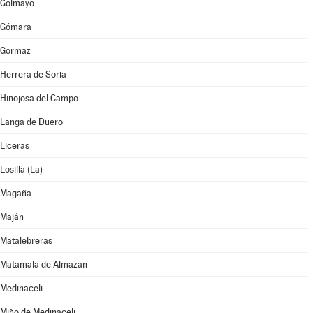
Golmayo
Gómara
Gormaz
Herrera de Soria
Hinojosa del Campo
Langa de Duero
Liceras
Losilla (La)
Magaña
Maján
Matalebreras
Matamala de Almazán
Medinaceli
Miño de Medinaceli