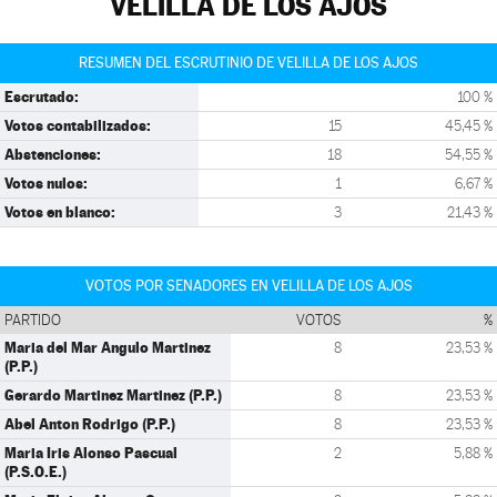
VELILLA DE LOS AJOS
RESUMEN DEL ESCRUTINIO DE VELILLA DE LOS AJOS
Escrutado:
100 %
Votos contabilizados:
15
45,45 %
Abstenciones:
18
54,55 %
Votos nulos:
1
6,67 %
Votos en blanco:
3
21,43 %
VOTOS POR SENADORES EN VELILLA DE LOS AJOS
PARTIDO
VOTOS
%
Maria del Mar Angulo Martinez
8
23,53 %
(P.P.)
Gerardo Martinez Martinez (P.P.)
8
23,53 %
Abel Anton Rodrigo (P.P.)
8
23,53 %
Maria Iris Alonso Pascual
2
5,88 %
(P.S.O.E.)