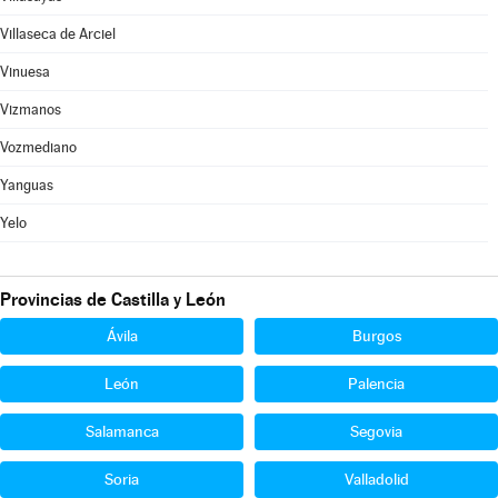
Villaseca de Arciel
Vinuesa
Vizmanos
Vozmediano
Yanguas
Yelo
Provincias de Castilla y León
Ávila
Burgos
León
Palencia
Salamanca
Segovia
Soria
Valladolid