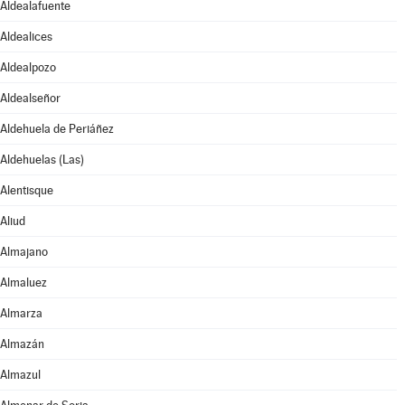
Aldealafuente
Aldealices
Aldealpozo
Aldealseñor
Aldehuela de Periáñez
Aldehuelas (Las)
Alentisque
Aliud
Almajano
Almaluez
Almarza
Almazán
Almazul