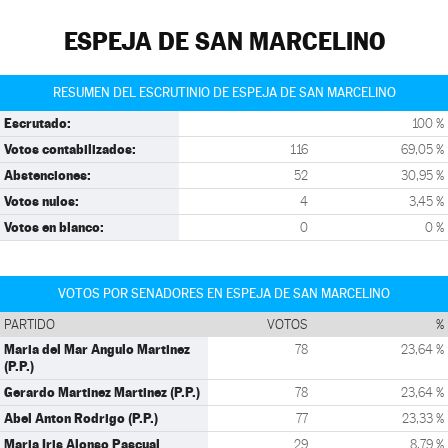
ESPEJA DE SAN MARCELINO
RESUMEN DEL ESCRUTINIO DE ESPEJA DE SAN MARCELINO
Escrutado:
100 %
Votos contabilizados:
116
69,05 %
Abstenciones:
52
30,95 %
Votos nulos:
4
3,45 %
Votos en blanco:
0
0 %
VOTOS POR SENADORES EN ESPEJA DE SAN MARCELINO
PARTIDO
VOTOS
%
Maria del Mar Angulo Martinez
78
23,64 %
(P.P.)
Gerardo Martinez Martinez (P.P.)
78
23,64 %
Abel Anton Rodrigo (P.P.)
77
23,33 %
Maria Iris Alonso Pascual
29
8,79 %