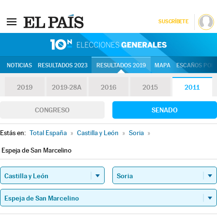
SUSCRÍBETE
10N | Eleccion
NOTICIAS
RESULTADOS 2023
RESULTADOS 2019
MAPA
ESCAÑOS POR 
2019
2019-28A
2016
2015
2011
CONGRESO
SENADO
Estás en:
Total España
»
Castilla y León
»
Soria
»
Espeja de San Marcelino