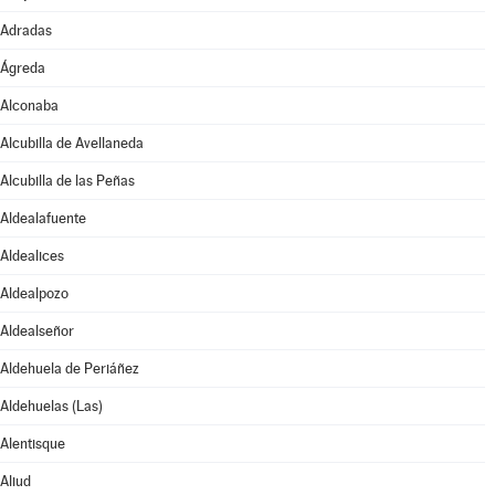
Adradas
Ágreda
Alconaba
Alcubilla de Avellaneda
Alcubilla de las Peñas
Aldealafuente
Aldealices
Aldealpozo
Aldealseñor
Aldehuela de Periáñez
Aldehuelas (Las)
Alentisque
Aliud