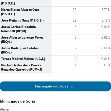
(P.S.O.E.)
Maria Eloisa Alvarez Oteo
29
8,79 %
(P.S.O.E.)
Jose Peñalba Sanz (P.S.O.E.)
29
8,79 %
Jesus Carlos Riosalido
3
0,91 %
Gambotti (UPyD)
Jose Alberto Lorenzo Perez
2
0,61 %
(IUCyL)
Jaime Rodriguez Esteban
2
0,61 %
(IUCyL)
Teresa Madrid Molina (IUCyL)
2
0,61 %
Maria Cristina de la Puerta
1
0,3 %
Gonzalez-Quevedo (PUM+J)
Descárgate los datos en xml
Municipios de Soria
Abejar