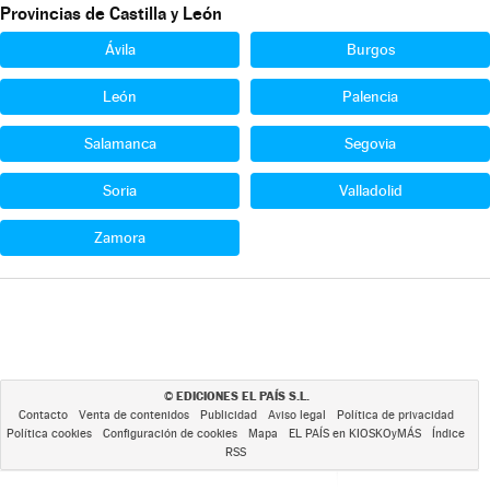
Provincias de Castilla y León
Ávila
Burgos
León
Palencia
Salamanca
Segovia
Soria
Valladolid
Zamora
EDICIONES EL PAÍS S.L.
©
Contacto
Venta de contenidos
Publicidad
Aviso legal
Política de privacidad
Política cookies
Configuración de cookies
Mapa
EL PAÍS en KIOSKOyMÁS
Índice
RSS