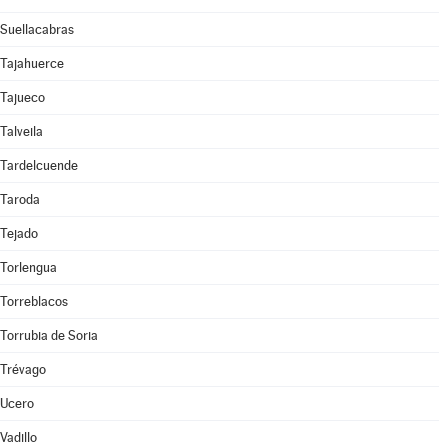
Suellacabras
Tajahuerce
Tajueco
Talveila
Tardelcuende
Taroda
Tejado
Torlengua
Torreblacos
Torrubia de Soria
Trévago
Ucero
Vadillo