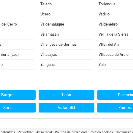
Tejado
Torlengua
Ucero
Vadillo
 del Cerro
Valdemaluque
Valdenebro
Velamazán
Velilla de la Sierra
s
Villanueva de Gormaz
Villar del Ala
 Soria (Los)
Villasayas
Villaseca de Arciel
no
Yanguas
Yelo
Burgos
León
Palencia
Soria
Valladolid
Zamora
contenidos
Publicidad
Aviso legal
Política de privacidad
Política cookies
Configuraci