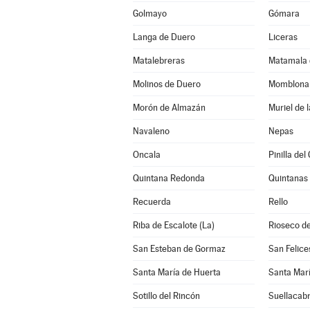
Golmayo
Gómara
Langa de Duero
Liceras
Matalebreras
Matamala 
Molinos de Duero
Momblona
Morón de Almazán
Muriel de 
Navaleno
Nepas
Oncala
Pinilla de
Quintana Redonda
Quintanas
Recuerda
Rello
Riba de Escalote (La)
Rioseco de
San Esteban de Gormaz
San Felice
Santa María de Huerta
Santa Marí
Sotillo del Rincón
Suellacab