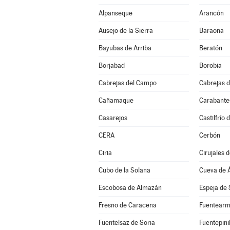
Alpanseque
Arancón
Ausejo de la Sierra
Baraona
Bayubas de Arriba
Beratón
Borjabad
Borobia
Cabrejas del Campo
Cabrejas d
Cañamaque
Carabante
Casarejos
Castilfrío 
CERA
Cerbón
Ciria
Cirujales d
Cubo de la Solana
Cueva de 
Escobosa de Almazán
Espeja de 
Fresno de Caracena
Fuentearm
Fuentelsaz de Soria
Fuentepinil