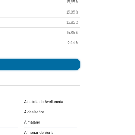
15,85 %
15,85 %
15,85 %
15,85 %
2,44 %
Alcubilla de Avellaneda
Aldealseñor
Almajano
Almenar de Soria