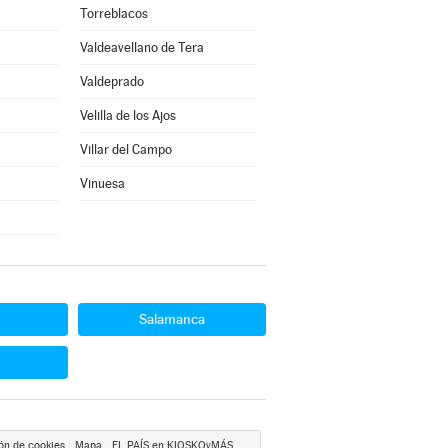
Torreblacos
Valdeavellano de Tera
Valdeprado
Velilla de los Ajos
Villar del Campo
Vinuesa
Salamanca
ón de cookies
Mapa
EL PAÍS en KIOSKOyMÁS