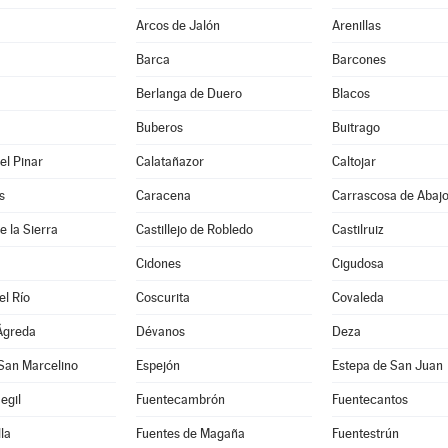
Arcos de Jalón
Arenillas
Barca
Barcones
Berlanga de Duero
Blacos
Buberos
Buitrago
el Pinar
Calatañazor
Caltojar
s
Caracena
Carrascosa de Abaj
de la Sierra
Castillejo de Robledo
Castilruiz
Cidones
Cigudosa
el Río
Coscurita
Covaleda
Ágreda
Dévanos
Deza
San Marcelino
Espejón
Estepa de San Juan
egil
Fuentecambrón
Fuentecantos
la
Fuentes de Magaña
Fuentestrún