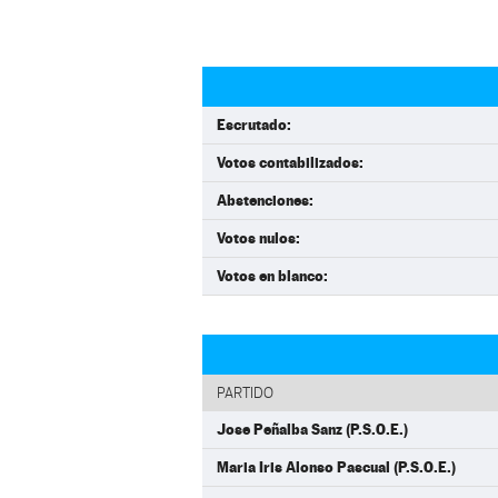
Escrutado:
Votos contabilizados:
Abstenciones:
Votos nulos:
Votos en blanco:
PARTIDO
Jose Peñalba Sanz (P.S.O.E.)
Maria Iris Alonso Pascual (P.S.O.E.)