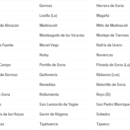
Gormaz
Herrera de Soria
Losilla (La)
Magaña
de Almazán
Medinaceli
Miño de Medinaceli
Monteagudo de las Vicarías
Montejo de Tiermes
la Fuente
Muriel Viejo
Nafría de Ucero
Nolay
Noviercas
l Campo
Portillo de Soria
Póveda de Soria (La
 de Gormaz
Quiñonería
Rábanos (Los)
Renieblas
Retortillo de Soria
 Soria
Rollamienta
Royo (El)
s
San Leonardo de Yagüe
San Pedro Manrique
a de las Hoyas
Serón de Nágima
Soliedra
ras
Tajahuerce
Tajueco