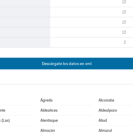
13
13
13
13
2
Descárgate los datos en xml
Ágreda
Alconaba
nte
Aldealices
Aldealpozo
 (Las)
Alentisque
Aliud
Almazán
Almazul