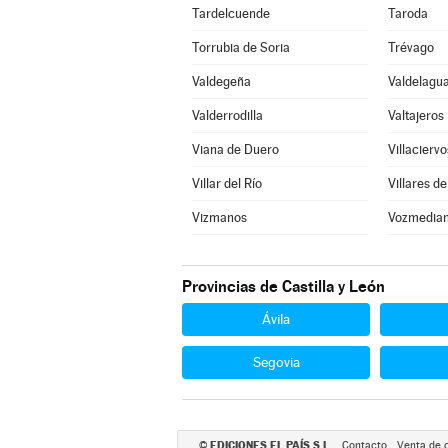
Tardelcuende
Taroda
Torrubia de Soria
Trévago
Valdegeña
Valdelagua
Valderrodilla
Valtajeros
Viana de Duero
Villaciervo
Villar del Río
Villares de
Vizmanos
Vozmedia
Provincias de Castilla y León
Ávila
Segovia
EDICIONES EL PAÍS S.L.
©
Contacto
Venta de 