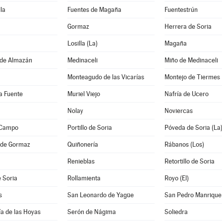
la
Fuentes de Magaña
Fuentestrún
Gormaz
Herrera de Soria
Losilla (La)
Magaña
de Almazán
Medinaceli
Miño de Medinaceli
Monteagudo de las Vicarías
Montejo de Tiermes
la Fuente
Muriel Viejo
Nafría de Ucero
Nolay
Noviercas
l Campo
Portillo de Soria
Póveda de Soria (La
 de Gormaz
Quiñonería
Rábanos (Los)
Renieblas
Retortillo de Soria
 Soria
Rollamienta
Royo (El)
s
San Leonardo de Yagüe
San Pedro Manrique
a de las Hoyas
Serón de Nágima
Soliedra