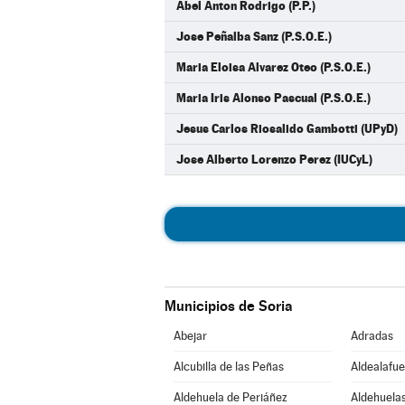
Abel Anton Rodrigo (P.P.)
Jose Peñalba Sanz (P.S.O.E.)
Maria Eloisa Alvarez Oteo (P.S.O.E.)
Maria Iris Alonso Pascual (P.S.O.E.)
Jesus Carlos Riosalido Gambotti (UPyD)
Jose Alberto Lorenzo Perez (IUCyL)
Municipios de Soria
Abejar
Adradas
Alcubilla de las Peñas
Aldealafue
Aldehuela de Periáñez
Aldehuelas