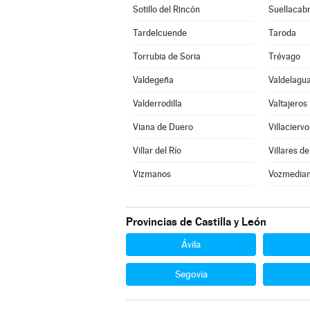
Sotillo del Rincón
Suellacab
Tardelcuende
Taroda
Torrubia de Soria
Trévago
Valdegeña
Valdelagua
Valderrodilla
Valtajeros
Viana de Duero
Villaciervo
Villar del Río
Villares de
Vizmanos
Vozmedia
Provincias de Castilla y León
Ávila
Segovia