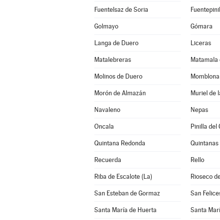
Fuentelsaz de Soria
Fuentepinil
Golmayo
Gómara
Langa de Duero
Liceras
Matalebreras
Matamala 
Molinos de Duero
Momblona
Morón de Almazán
Muriel de 
Navaleno
Nepas
Oncala
Pinilla de
Quintana Redonda
Quintanas
Recuerda
Rello
Riba de Escalote (La)
Rioseco de
San Esteban de Gormaz
San Felice
Santa María de Huerta
Santa Marí