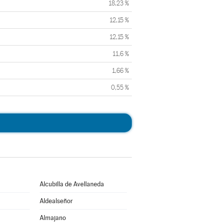
18,23 %
12,15 %
12,15 %
11,6 %
1,66 %
0,55 %
Alcubilla de Avellaneda
Aldealseñor
Almajano