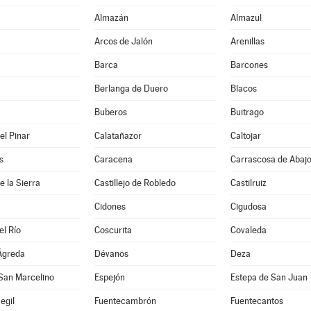
Almazán
Almazul
Arcos de Jalón
Arenillas
Barca
Barcones
Berlanga de Duero
Blacos
Buberos
Buitrago
el Pinar
Calatañazor
Caltojar
s
Caracena
Carrascosa de Abaj
de la Sierra
Castillejo de Robledo
Castilruiz
Cidones
Cigudosa
el Río
Coscurita
Covaleda
Ágreda
Dévanos
Deza
San Marcelino
Espejón
Estepa de San Juan
egil
Fuentecambrón
Fuentecantos