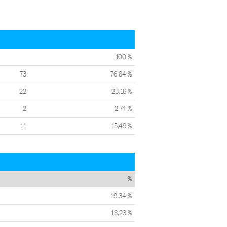
100 %
73
76,84 %
22
23,16 %
2
2,74 %
11
15,49 %
%
19,34 %
18,23 %