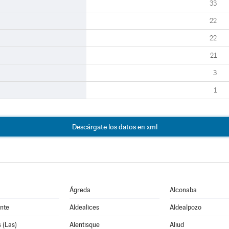
33
22
22
21
3
1
Descárgate los datos en xml
Ágreda
Alconaba
nte
Aldealices
Aldealpozo
 (Las)
Alentisque
Aliud