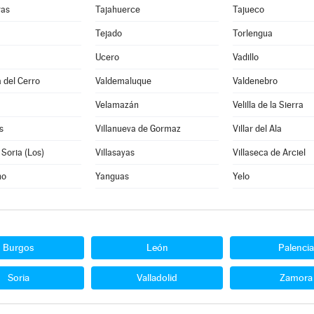
ras
Tajahuerce
Tajueco
Tejado
Torlengua
Ucero
Vadillo
 del Cerro
Valdemaluque
Valdenebro
Velamazán
Velilla de la Sierra
s
Villanueva de Gormaz
Villar del Ala
 Soria (Los)
Villasayas
Villaseca de Arciel
no
Yanguas
Yelo
Burgos
León
Palencia
Soria
Valladolid
Zamora