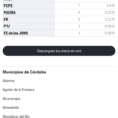
PCPE
7
0,4 %
PACMA
4
0,23 %
EB
2
0,11 %
PTJ
1
0,06 %
FE de las JONS
1
0,06 %
Descárgate los datos en xml
Municipios de Córdoba
Adamuz
Aguilar de la Frontera
Alcaracejos
Almedinilla
Almodóvar del Río