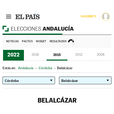
SUSCRÍBETE
E
NOTICIAS
PACTOS
WIDGET
RESULTADOS
2022
2018
2015
2012
2008
Estás en:
Andalucía
»
Córdoba
»
Belalcázar
BELALCÁZAR