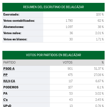
RESUMEN DEL ESCRUTINIO DE BELALCÁZAR
Escrutado:
100 %
Votos contabilizados:
1.790
62 %
Abstenciones:
1.097
38 %
Votos nulos:
36
2,01 %
Votos en blanco:
30
1,71 %
VOTOS POR PARTIDOS EN BELALCÁZAR
PARTIDO
VOTOS
%
PSOE-A
901
51,37 %
PP
475
27,08 %
IULV-CA
117
6,67 %
PODEMOS
107
6,1 %
PA
53
3,02 %
C's
43
2,45 %
UPyD
13
0,74 %