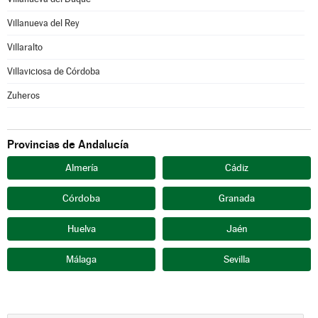
Villanueva del Rey
Villaralto
Villaviciosa de Córdoba
Zuheros
Provincias de Andalucía
Almería
Cádiz
Córdoba
Granada
Huelva
Jaén
Málaga
Sevilla