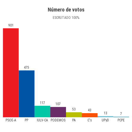
Número de votos
ESCRUTADO
100
%
901
475
117
107
53
43
13
7
PSOE-A
PP
IULV-CA
PODEMOS
PA
C's
UPyD
PCPE