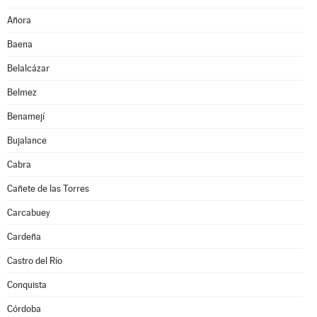
Añora
Baena
Belalcázar
Belmez
Benamejí
Bujalance
Cabra
Cañete de las Torres
Carcabuey
Cardeña
Castro del Río
Conquista
Córdoba