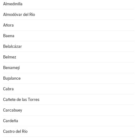
Almedinilla
Almodóvar del Río
Añora
Baena
Belalcázar
Belmez
Benamejí
Bujalance
Cabra
Cañete de las Torres
Carcabuey
Cardeña
Castro del Río