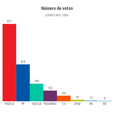
Número de votos
ESCRUTADO
100
%
877
419
199
123
64
18
13
6
PSOE-A
PP
IULV-CA
PODEMOS
C's
UPyD
PA
EB