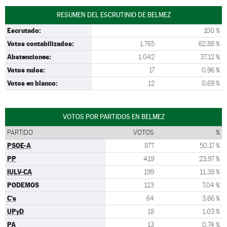
RESUMEN DEL ESCRUTINIO DE BELMEZ
Escrutado:
100 %
Votos contabilizados:
1.765
62,88 %
Abstenciones:
1.042
37,12 %
Votos nulos:
17
0,96 %
Votos en blanco:
12
0,69 %
VOTOS POR PARTIDOS EN BELMEZ
PARTIDO
VOTOS
%
PSOE-A
877
50,17 %
PP
419
23,97 %
IULV-CA
199
11,38 %
PODEMOS
123
7,04 %
C's
64
3,66 %
UPyD
18
1,03 %
PA
13
0,74 %