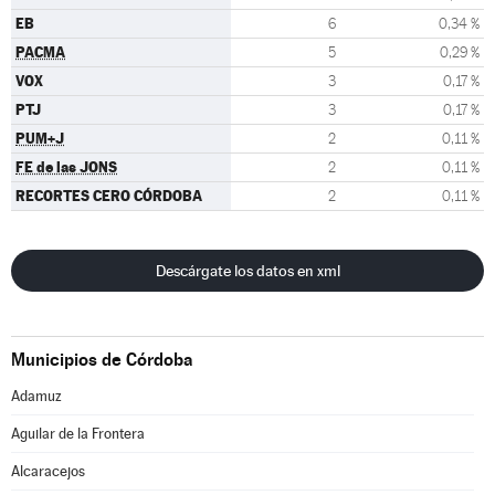
EB
6
0,34 %
PACMA
5
0,29 %
VOX
3
0,17 %
PTJ
3
0,17 %
PUM+J
2
0,11 %
FE de las JONS
2
0,11 %
RECORTES CERO CÓRDOBA
2
0,11 %
Descárgate los datos en xml
Municipios de Córdoba
Adamuz
Aguilar de la Frontera
Alcaracejos