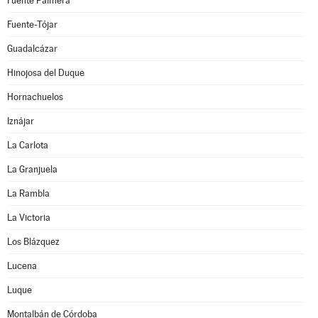
Fuente Palmera
Fuente-Tójar
Guadalcázar
Hinojosa del Duque
Hornachuelos
Iznájar
La Carlota
La Granjuela
La Rambla
La Victoria
Los Blázquez
Lucena
Luque
Montalbán de Córdoba