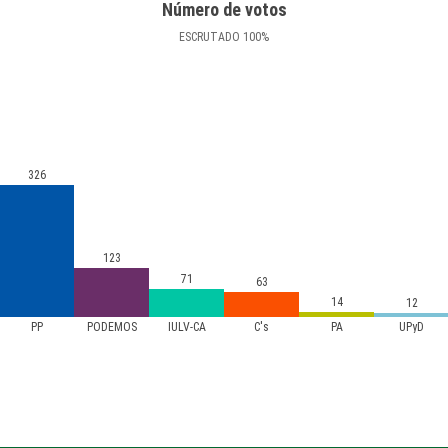
Número de votos
ESCRUTADO
100
%
326
123
71
63
14
12
PP
PODEMOS
IULV-CA
C's
PA
UPyD