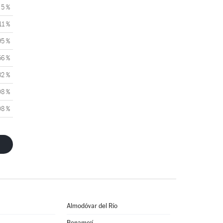
5 %
11 %
95 %
56 %
32 %
08 %
08 %
Almodóvar del Río
Benamejí