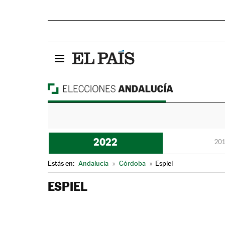
2022
201
Estás en:
Andalucía
»
Córdoba
»
Espiel
ESPIEL