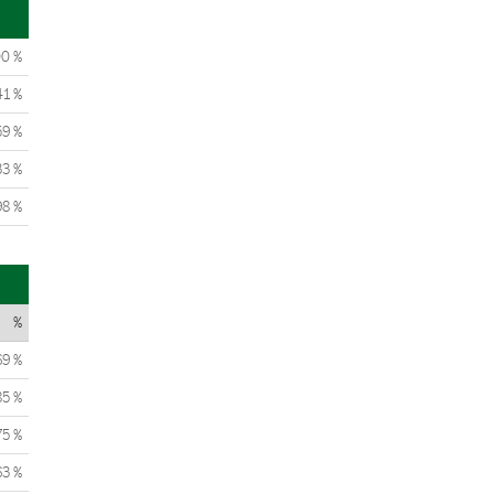
00 %
41 %
59 %
33 %
98 %
%
69 %
85 %
75 %
63 %