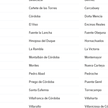
Cañete de las Torres
Carcabuey
Córdoba
Doña Mencía
El Viso
Encinas Reales
Fuente la Lancha
Fuente Obejuna
Hinojosa del Duque
Hornachuelos
La Rambla
La Victoria
Montalbán de Córdoba
Montemayor
Moriles
Nueva Carteya
Pedro Abad
Pedroche
Priego de Córdoba
Puente Genil
Santa Eufemia
Torrecampo
Villafranca de Córdoba
Villaharta
Villaralto
Villaviciosa de C