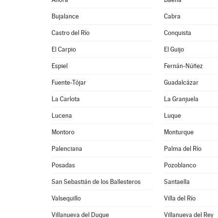
Bujalance
Cabra
Castro del Río
Conquista
El Carpio
El Guijo
Espiel
Fernán-Núñez
Fuente-Tójar
Guadalcázar
La Carlota
La Granjuela
Lucena
Luque
Montoro
Monturque
Palenciana
Palma del Río
Posadas
Pozoblanco
San Sebastián de los Ballesteros
Santaella
Valsequillo
Villa del Río
Villanueva del Duque
Villanueva del Rey