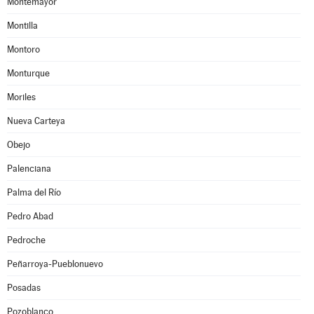
Montemayor
Montilla
Montoro
Monturque
Moriles
Nueva Carteya
Obejo
Palenciana
Palma del Río
Pedro Abad
Pedroche
Peñarroya-Pueblonuevo
Posadas
Pozoblanco