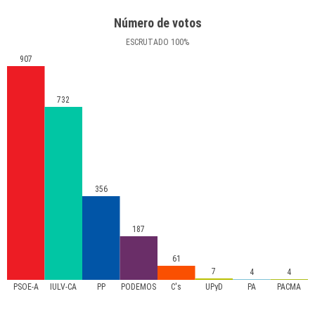
Número de votos
ESCRUTADO
100
%
907
732
356
187
61
7
4
4
PSOE-A
IULV-CA
PP
PODEMOS
C's
UPyD
PA
PACMA