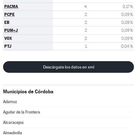
PACMA
4
0,17 %
PCPE
2
0,09 %
EB
2
0,09 %
PUM+J
2
0,09 %
VOX
2
0,09 %
PTJ
1
0,04 %
Descárgate los datos en xml
Municipios de Córdoba
Adamuz
Aguilar de la Frontera
Alcaracejos
Almedinilla