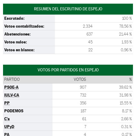
RESUMEN DEL ESCRUTINIO DE ESPEJO
Escrutado:
100 %
Votos contabilizados:
2.334
78,56 %
Abstenciones:
637
21,44 %
Votos nulos:
45
1,93 %
Votos en blanco:
22
0,96 %
VOTOS POR PARTIDOS EN ESPEJO
PARTIDO
VOTOS
%
PSOE-A
907
39,62 %
IULV-CA
732
31,98 %
PP
356
15,55 %
PODEMOS
187
8,17 %
C's
61
2,66 %
UPyD
7
0,31 %
PA
4
0,17 %