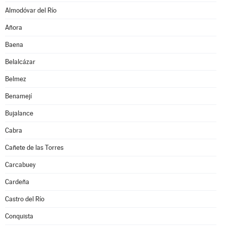
Almodóvar del Río
Añora
Baena
Belalcázar
Belmez
Benamejí
Bujalance
Cabra
Cañete de las Torres
Carcabuey
Cardeña
Castro del Río
Conquista