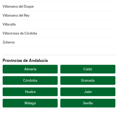
Villanueva del Duque
Villanueva del Rey
Villaralto
Villaviciosa de Córdoba
Zuheros
Provincias de Andalucía
Almería
Cádiz
Córdoba
Granada
Huelva
Jaén
Málaga
Sevilla