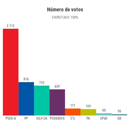
Número de votos
ESCRUTADO
100
%
2.112
816
733
639
171
159
60
36
PSOE-A
PP
IULV-CA
PODEMOS
C's
PA
UPyD
EB