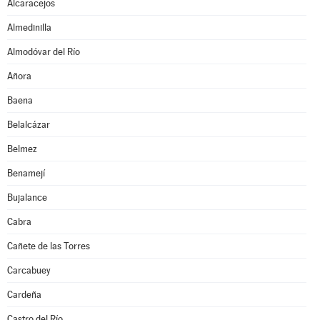
Alcaracejos
Almedinilla
Almodóvar del Río
Añora
Baena
Belalcázar
Belmez
Benamejí
Bujalance
Cabra
Cañete de las Torres
Carcabuey
Cardeña
Castro del Río