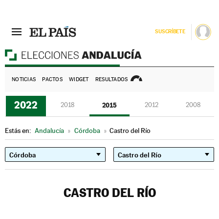
SUSCRÍBETE
E
NOTICIAS
PACTOS
WIDGET
RESULTADOS
2022
2018
2015
2012
2008
Estás en:
Andalucía
»
Córdoba
»
Castro del Río
CASTRO DEL RÍO