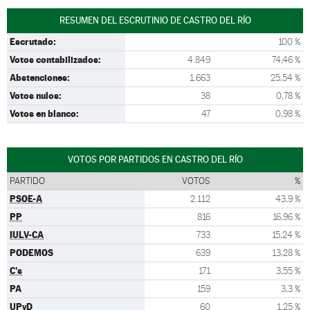
RESUMEN DEL ESCRUTINIO DE CASTRO DEL RÍO
Escrutado:
100 %
Votos contabilizados:
4.849
74,46 %
Abstenciones:
1.663
25,54 %
Votos nulos:
38
0,78 %
Votos en blanco:
47
0,98 %
VOTOS POR PARTIDOS EN CASTRO DEL RÍO
PARTIDO
VOTOS
%
PSOE-A
2.112
43,9 %
PP
816
16,96 %
IULV-CA
733
15,24 %
PODEMOS
639
13,28 %
C's
171
3,55 %
PA
159
3,3 %
UPyD
60
1,25 %