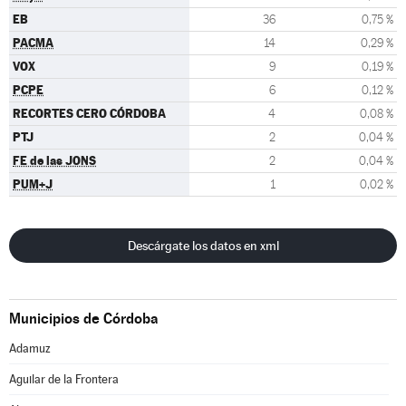
EB
36
0,75 %
PACMA
14
0,29 %
VOX
9
0,19 %
PCPE
6
0,12 %
RECORTES CERO CÓRDOBA
4
0,08 %
PTJ
2
0,04 %
FE de las JONS
2
0,04 %
PUM+J
1
0,02 %
Descárgate los datos en xml
Municipios de Córdoba
Adamuz
Aguilar de la Frontera