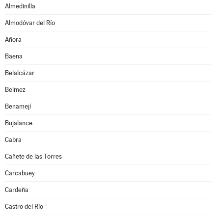
Almedinilla
Almodóvar del Río
Añora
Baena
Belalcázar
Belmez
Benamejí
Bujalance
Cabra
Cañete de las Torres
Carcabuey
Cardeña
Castro del Río