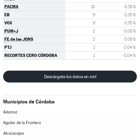
PACMA
10
0,39 %
EB
9
0,35 %
VOX
9
0,35 %
PUM+J
2
0,08 %
FE de las JONS
2
0,08 %
PTJ
1
0,04 %
RECORTES CERO CÓRDOBA
1
0,04 %
Descárgate los datos en xml
Municipios de Córdoba
Adamuz
Aguilar de la Frontera
Alcaracejos