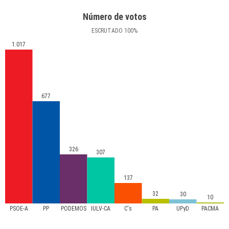
Número de votos
ESCRUTADO
100
%
1.017
677
326
307
137
32
30
10
PSOE-A
PP
PODEMOS
IULV-CA
C's
PA
UPyD
PACMA