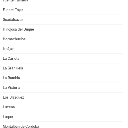
Fuente Palmera
Fuente-Tójar
Guadalcázar
Hinojosa del Duque
Hornachuelos
Iznájar
La Carlota
La Granjuela
La Rambla
La Victoria
Los Blázquez
Lucena
Luque
Montalbán de Córdoba