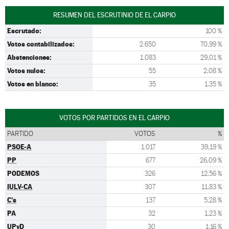
RESUMEN DEL ESCRUTINIO DE EL CARPIO
Escrutado:
100 %
Votos contabilizados:
2.650
70,99 %
Abstenciones:
1.083
29,01 %
Votos nulos:
55
2,08 %
Votos en blanco:
35
1,35 %
VOTOS POR PARTIDOS EN EL CARPIO
PARTIDO
VOTOS
%
PSOE-A
1.017
39,19 %
PP
677
26,09 %
PODEMOS
326
12,56 %
IULV-CA
307
11,83 %
C's
137
5,28 %
PA
32
1,23 %
UPyD
30
1,16 %