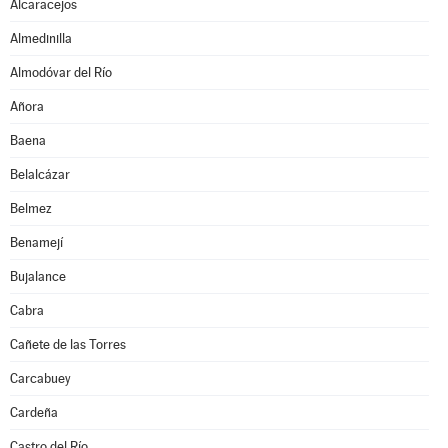
Alcaracejos
Almedinilla
Almodóvar del Río
Añora
Baena
Belalcázar
Belmez
Benamejí
Bujalance
Cabra
Cañete de las Torres
Carcabuey
Cardeña
Castro del Río