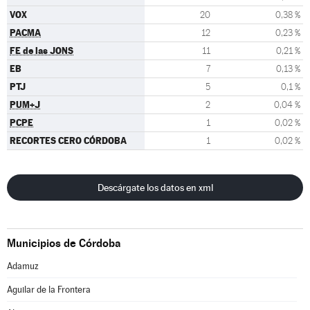
VOX
20
0,38 %
PACMA
12
0,23 %
FE de las JONS
11
0,21 %
EB
7
0,13 %
PTJ
5
0,1 %
PUM+J
2
0,04 %
PCPE
1
0,02 %
RECORTES CERO CÓRDOBA
1
0,02 %
Descárgate los datos en xml
Municipios de Córdoba
Adamuz
Aguilar de la Frontera