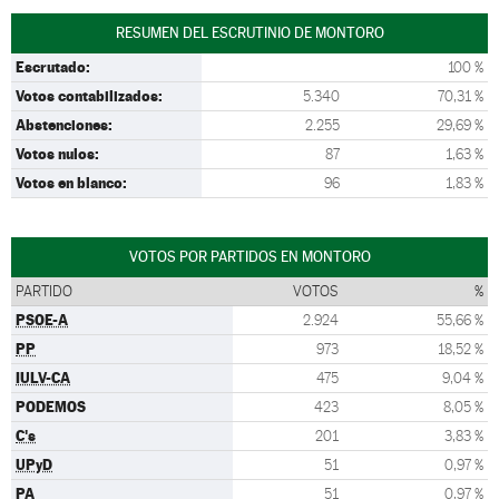
RESUMEN DEL ESCRUTINIO DE MONTORO
Escrutado:
100 %
Votos contabilizados:
5.340
70,31 %
Abstenciones:
2.255
29,69 %
Votos nulos:
87
1,63 %
Votos en blanco:
96
1,83 %
VOTOS POR PARTIDOS EN MONTORO
PARTIDO
VOTOS
%
PSOE-A
2.924
55,66 %
PP
973
18,52 %
IULV-CA
475
9,04 %
PODEMOS
423
8,05 %
C's
201
3,83 %
UPyD
51
0,97 %
PA
51
0,97 %