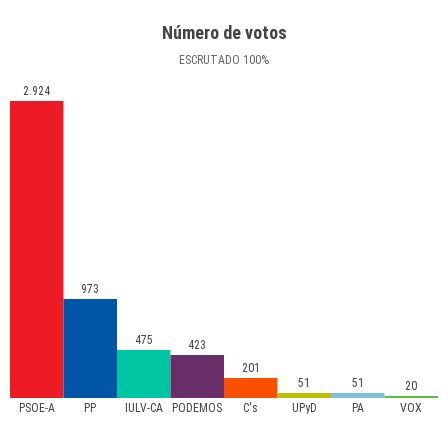
Número de votos
ESCRUTADO
100
%
2.924
973
475
423
201
51
51
20
PSOE-A
PP
IULV-CA
PODEMOS
C's
UPyD
PA
VOX