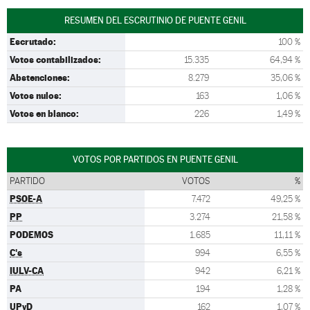
RESUMEN DEL ESCRUTINIO DE PUENTE GENIL
Escrutado:
100 %
Votos contabilizados:
15.335
64,94 %
Abstenciones:
8.279
35,06 %
Votos nulos:
163
1,06 %
Votos en blanco:
226
1,49 %
VOTOS POR PARTIDOS EN PUENTE GENIL
PARTIDO
VOTOS
%
PSOE-A
7.472
49,25 %
PP
3.274
21,58 %
PODEMOS
1.685
11,11 %
C's
994
6,55 %
IULV-CA
942
6,21 %
PA
194
1,28 %
UPyD
162
1,07 %