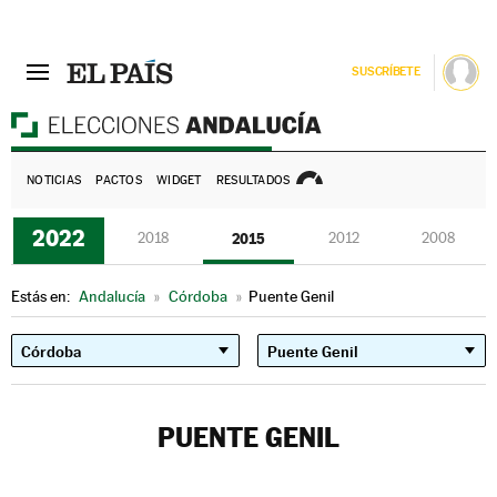
SUSCRÍBETE
E
NOTICIAS
PACTOS
WIDGET
RESULTADOS
2022
2018
2015
2012
2008
Estás en:
Andalucía
»
Córdoba
»
Puente Genil
PUENTE GENIL