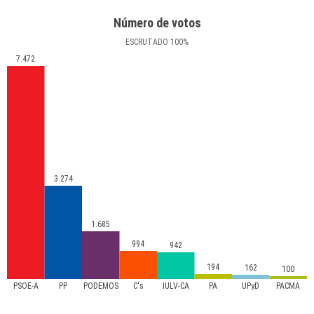
Número de votos
ESCRUTADO
100
%
7.472
3.274
1.685
994
942
194
162
100
PSOE-A
PP
PODEMOS
C's
IULV-CA
PA
UPyD
PACMA