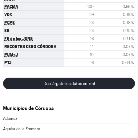
PACMA
100
0,66 %
VOX
29
0,19 %
PCPE
28
0,18 %
EB
23
0,15 %
FE de las JONS
16
0,11 %
RECORTES CERO CÓRDOBA
11
0,07 %
PUM+J
10
0,07 %
PTJ
6
0,04 %
Descárgate los datos en xml
Municipios de Córdoba
Adamuz
Aguilar de la Frontera