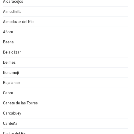
Alcaracejos
Almedinilla
Almodóvar del Río
Añora
Baena
Belalcázar
Belmez
Benamejí
Bujalance
Cabra
Cañete de las Torres
Carcabuey
Cardeña
Castro del Río