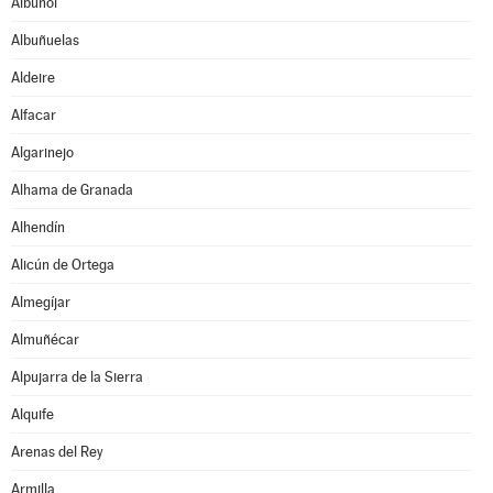
Albuñol
Albuñuelas
Aldeire
Alfacar
Algarinejo
Alhama de Granada
Alhendín
Alicún de Ortega
Almegíjar
Almuñécar
Alpujarra de la Sierra
Alquife
Arenas del Rey
Armilla