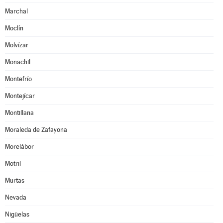
Marchal
Moclín
Molvízar
Monachil
Montefrío
Montejícar
Montillana
Moraleda de Zafayona
Morelábor
Motril
Murtas
Nevada
Nigüelas