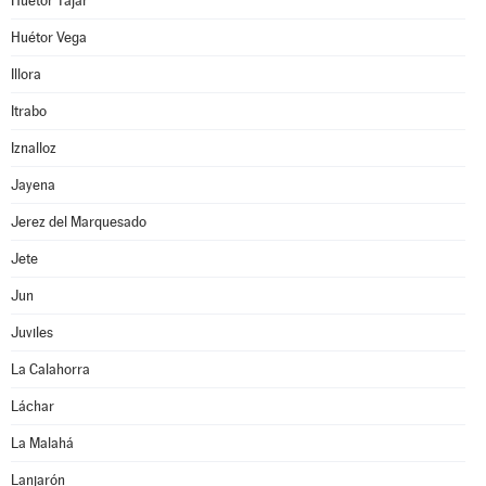
Huétor Tájar
Huétor Vega
Illora
Itrabo
Iznalloz
Jayena
Jerez del Marquesado
Jete
Jun
Juviles
La Calahorra
Láchar
La Malahá
Lanjarón