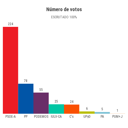
Número de votos
ESCRUTADO
100
%
224
78
55
25
24
6
5
1
PSOE-A
PP
PODEMOS
IULV-CA
C's
UPyD
PA
PUM+J