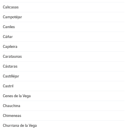
Calicasas
Campotéjar
Caniles
Cáñar
Capileira
Carataunas
Cástaras
Castilléjar
Castril
Cenes de la Vega
Chauchina
Chimeneas
Churriana de la Vega