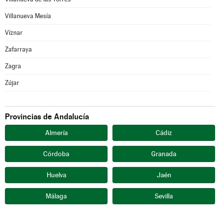
Villanueva Mesía
Víznar
Zafarraya
Zagra
Zújar
Provincias de Andalucía
Almería
Cádiz
Córdoba
Granada
Huelva
Jaén
Málaga
Sevilla