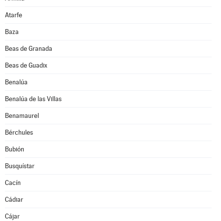
Atarfe
Baza
Beas de Granada
Beas de Guadix
Benalúa
Benalúa de las Villas
Benamaurel
Bérchules
Bubión
Busquístar
Cacín
Cádiar
Cájar