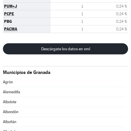
PUM+J
1
0,24 %
PCPE
1
0,24 %
PBG
1
0,24 %
PACMA
1
0,24 %
Descárgate los datos en xml
Municipios de Granada
Agrón
Alamedilla
Albolote
Albondón
Albuñán