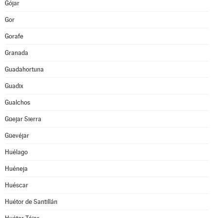
Gójar
Gor
Gorafe
Granada
Guadahortuna
Guadix
Gualchos
Güejar Sierra
Güevéjar
Huélago
Huéneja
Huéscar
Huétor de Santillán