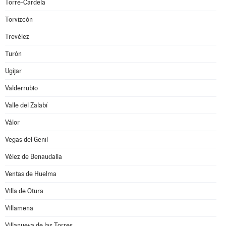
Torre-Cardela
Torvizcón
Trevélez
Turón
Ugíjar
Valderrubio
Valle del Zalabí
Válor
Vegas del Genil
Vélez de Benaudalla
Ventas de Huelma
Villa de Otura
Villamena
Villanueva de las Torres