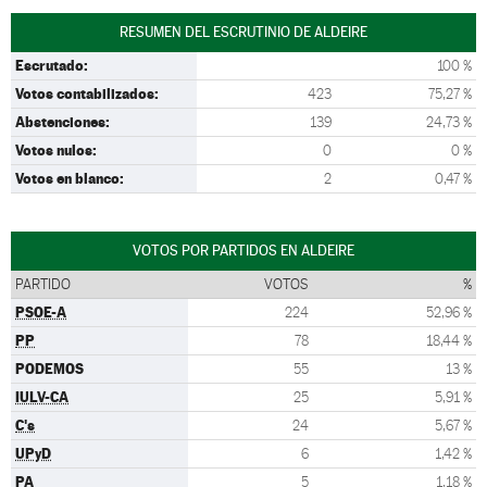
RESUMEN DEL ESCRUTINIO DE ALDEIRE
Escrutado:
100 %
Votos contabilizados:
423
75,27 %
Abstenciones:
139
24,73 %
Votos nulos:
0
0 %
Votos en blanco:
2
0,47 %
VOTOS POR PARTIDOS EN ALDEIRE
PARTIDO
VOTOS
%
PSOE-A
224
52,96 %
PP
78
18,44 %
PODEMOS
55
13 %
IULV-CA
25
5,91 %
C's
24
5,67 %
UPyD
6
1,42 %
PA
5
1,18 %