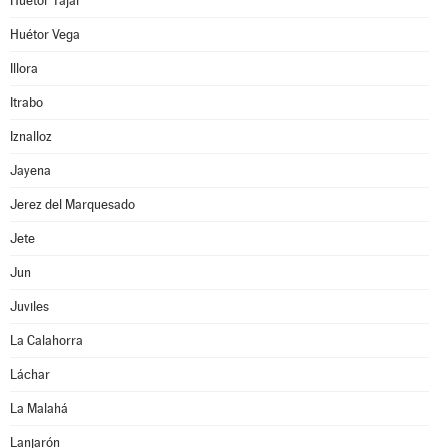
Huétor Tájar
Huétor Vega
Illora
Itrabo
Iznalloz
Jayena
Jerez del Marquesado
Jete
Jun
Juviles
La Calahorra
Láchar
La Malahá
Lanjarón