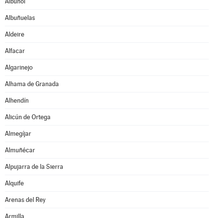
Albuñol
Albuñuelas
Aldeire
Alfacar
Algarinejo
Alhama de Granada
Alhendín
Alicún de Ortega
Almegíjar
Almuñécar
Alpujarra de la Sierra
Alquife
Arenas del Rey
Armilla