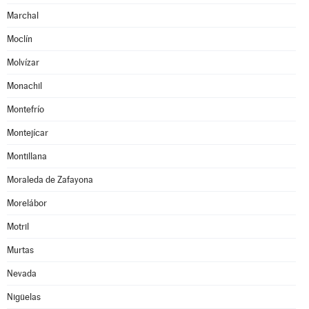
Marchal
Moclín
Molvízar
Monachil
Montefrío
Montejícar
Montillana
Moraleda de Zafayona
Morelábor
Motril
Murtas
Nevada
Nigüelas