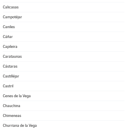
Calicasas
Campotéjar
Caniles
Cáñar
Capileira
Carataunas
Cástaras
Castilléjar
Castril
Cenes de la Vega
Chauchina
Chimeneas
Churriana de la Vega