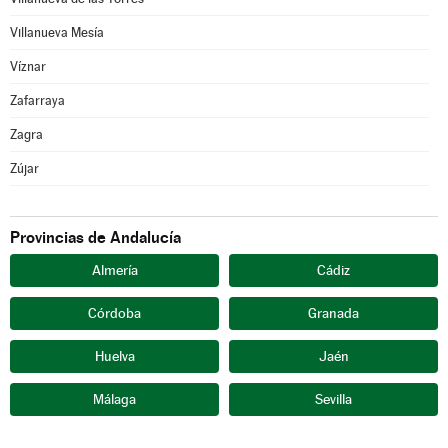
Villanueva Mesía
Víznar
Zafarraya
Zagra
Zújar
Provincias de Andalucía
Almería
Cádiz
Córdoba
Granada
Huelva
Jaén
Málaga
Sevilla