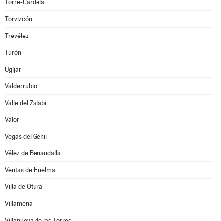
Torre-Cardela
Torvizcón
Trevélez
Turón
Ugíjar
Valderrubio
Valle del Zalabí
Válor
Vegas del Genil
Vélez de Benaudalla
Ventas de Huelma
Villa de Otura
Villamena
Villanueva de las Torres