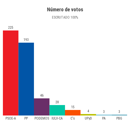
Número de votos
ESCRUTADO
100
%
225
193
46
28
15
4
3
3
PSOE-A
PP
PODEMOS
IULV-CA
C's
UPyD
PA
PBG