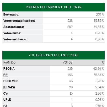
RESUMEN DEL ESCRUTINIO DE EL PINAR
Escrutado:
100 %
Votos contabilizados:
528
65,35 %
Abstenciones:
280
34,65 %
Votos nulos:
4
0,76 %
Votos en blanco:
4
0,76 %
VOTOS POR PARTIDOS EN EL PINAR
PARTIDO
VOTOS
%
PSOE-A
225
42,94 %
PP
193
36,83 %
PODEMOS
46
8,78 %
IULV-CA
28
5,34 %
C's
15
2,86 %
UPyD
4
0,76 %
PA
3
0,57 %