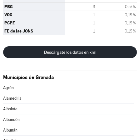
PBG
3
0,57 %
VOX
1
0,19 %
PCPE
1
0,19 %
FE de las JONS
1
0,19 %
Descárgate los datos en xml
Municipios de Granada
Agrón
Alamedilla
Albolote
Albondón
Albuñán