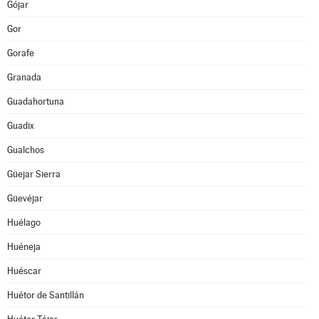
Gójar
Gor
Gorafe
Granada
Guadahortuna
Guadix
Gualchos
Güejar Sierra
Güevéjar
Huélago
Huéneja
Huéscar
Huétor de Santillán