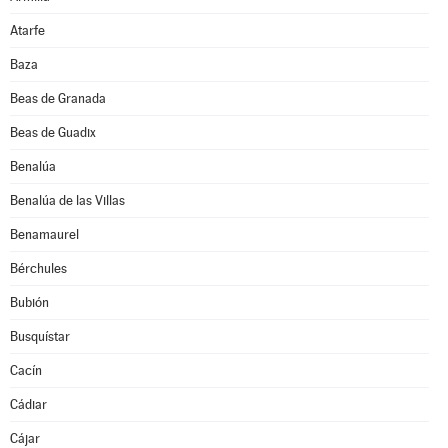
Atarfe
Baza
Beas de Granada
Beas de Guadix
Benalúa
Benalúa de las Villas
Benamaurel
Bérchules
Bubión
Busquístar
Cacín
Cádiar
Cájar