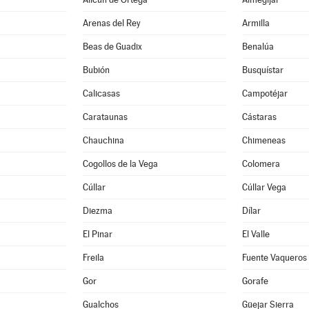
Arenas del Rey
Armilla
Beas de Guadix
Benalúa
Bubión
Busquístar
Calicasas
Campotéjar
Carataunas
Cástaras
Chauchina
Chimeneas
Cogollos de la Vega
Colomera
Cúllar
Cúllar Vega
Diezma
Dílar
El Pinar
El Valle
Freila
Fuente Vaqueros
Gor
Gorafe
Gualchos
Güejar Sierra