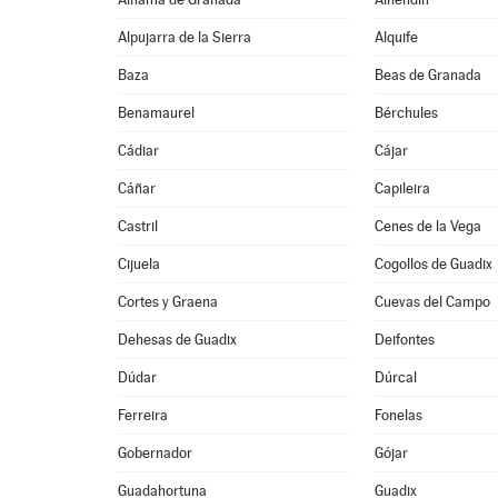
Alpujarra de la Sierra
Alquife
Baza
Beas de Granada
Benamaurel
Bérchules
Cádiar
Cájar
Cáñar
Capileira
Castril
Cenes de la Vega
Cijuela
Cogollos de Guadix
Cortes y Graena
Cuevas del Campo
Dehesas de Guadix
Deifontes
Dúdar
Dúrcal
Ferreira
Fonelas
Gobernador
Gójar
Guadahortuna
Guadix