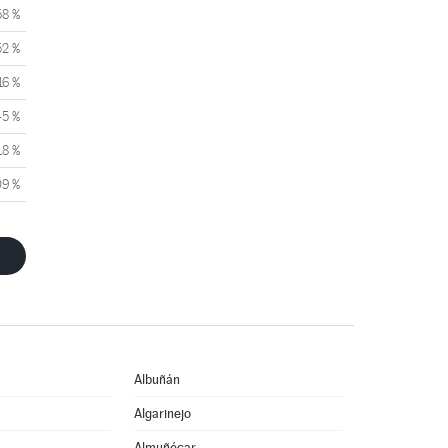
58 %
52 %
16 %
45 %
18 %
09 %
Albuñán
Algarinejo
Almuñécar