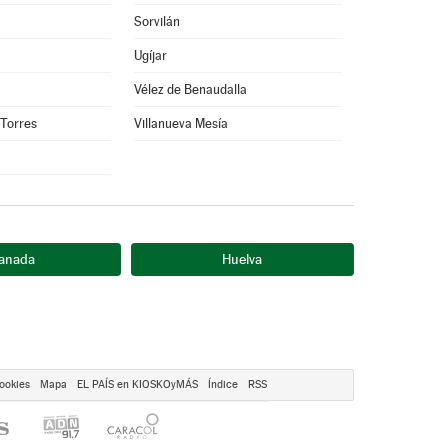
Sorvilán
Ugíjar
Vélez de Benaudalla
 Torres
Villanueva Mesía
anada
Huelva
ookies
Mapa
EL PAÍS en KIOSKOyMÁS
Índice
RSS