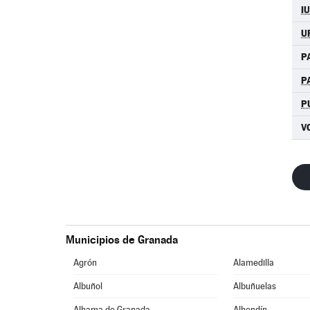
I
U
P
P
P
V
Municipios de Granada
Agrón
Alamedilla
Albuñol
Albuñuelas
Alhama de Granada
Alhendín