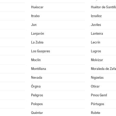
Huéscar
Huétor de Santill
Itrabo
Iznalloz
Jun
Juviles
Lanjarón
Lanteira
La Zubia
Lecrín
Los Guajares
Lugros
Moclín
Molvízar
Montillana
Moraleda de Zaf
Nevada
Nigüelas
Órgiva
Otívar
Peligros
Pinos Genil
Polopos
Pórtugos
Quéntar
Rubite