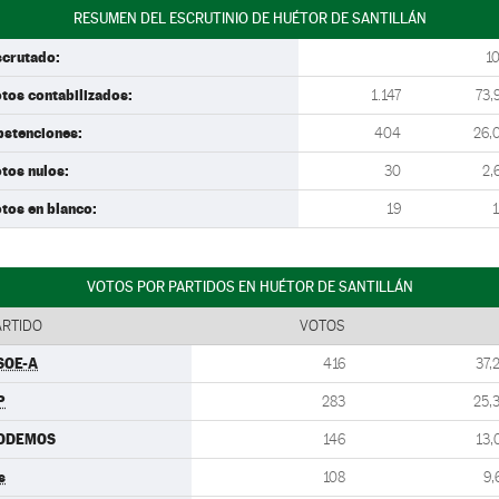
RESUMEN DEL ESCRUTINIO DE HUÉTOR DE SANTILLÁN
scrutado:
1
tos contabilizados:
1.147
73,
bstenciones:
404
26,
tos nulos:
30
2,
tos en blanco:
19
1
VOTOS POR PARTIDOS EN HUÉTOR DE SANTILLÁN
ARTIDO
VOTOS
SOE-A
416
37,
P
283
25,
ODEMOS
146
13,
s
108
9,