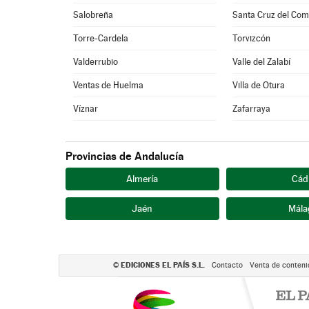
Salobreña
Santa Cruz del Com
Torre-Cardela
Torvizcón
Valderrubio
Valle del Zalabí
Ventas de Huelma
Villa de Otura
Víznar
Zafarraya
Provincias de Andalucía
Almería
Cád
Jaén
Mála
EDICIONES EL PAÍS S.L.
©
Contacto
Venta de conteni