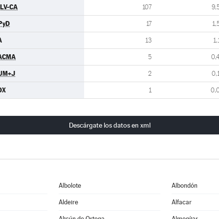
ULV-CA
107
9,
PyD
17
1,
A
13
1,
ACMA
5
0,
UM+J
2
0,
OX
1
0,
Descárgate los datos en xml
Albolote
Albondón
Aldeire
Alfacar
Alicún de Ortega
Almegíjar