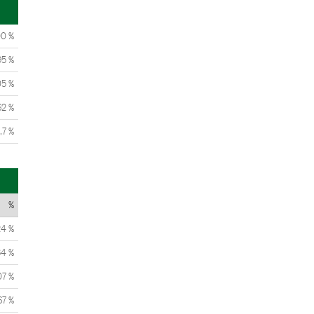
00 %
95 %
05 %
62 %
,7 %
%
24 %
34 %
07 %
67 %