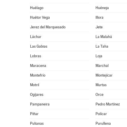
Huélago
Huéneja
Huétor Vega
Illora
Jerez del Marquesado
Jete
Láchar
La Malahá
Las Gabias
La Taha
Lobras
Loja
Maracena
Marchal
Montefrío
Montejícar
Motril
Murtas
Ogíjares
Orce
Pampaneira
Pedro Martínez
Píñar
Polícar
Pulianas
Purullena