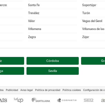
ercio
Santa Fe
Soportújar
Trevélez
Turón
Válor
Vegas del Genil
Villamena
Villanueva de las
Zagra
Zújar
iz
Córdoba
Gr
ga
Sevilla
dos
Publicidad
Aviso legal
Política de privacidad
Política cookies
Configuración de c