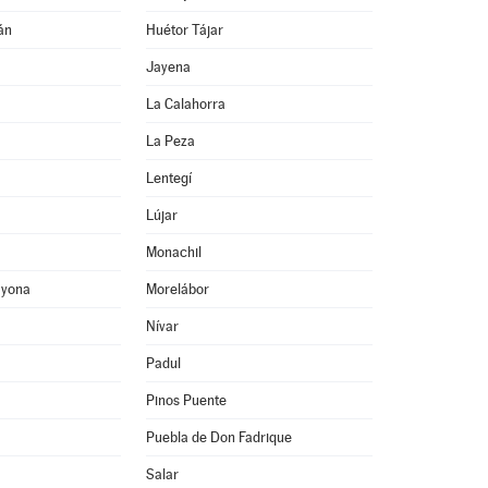
án
Huétor Tájar
Jayena
La Calahorra
La Peza
Lentegí
Lújar
Monachil
ayona
Morelábor
Nívar
Padul
Pinos Puente
Puebla de Don Fadrique
Salar