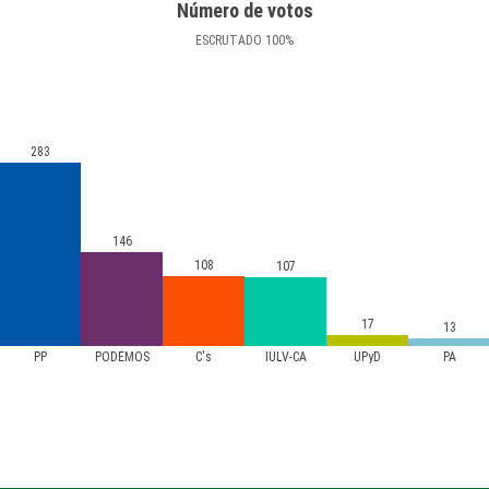
Número de votos
ESCRUTADO
100
%
283
146
108
107
17
13
PP
PODEMOS
C's
IULV-CA
UPyD
PA