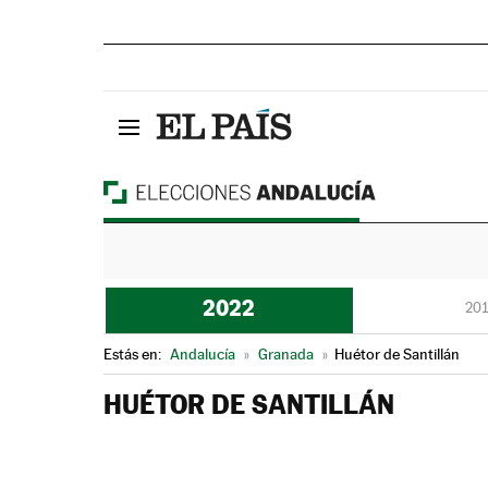
2022
201
Estás en:
Andalucía
»
Granada
»
Huétor de Santillán
HUÉTOR DE SANTILLÁN