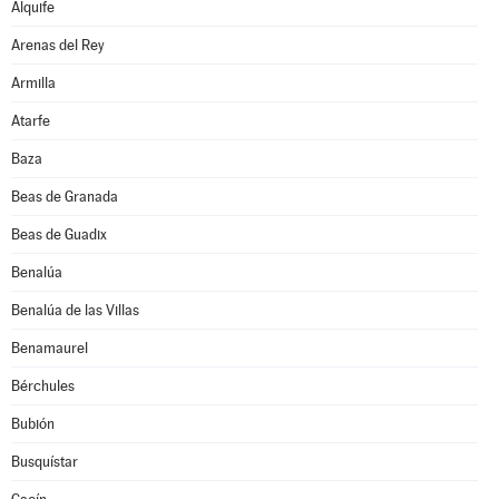
Alquife
Arenas del Rey
Armilla
Atarfe
Baza
Beas de Granada
Beas de Guadix
Benalúa
Benalúa de las Villas
Benamaurel
Bérchules
Bubión
Busquístar