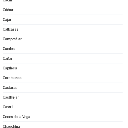
Cacín
Cádiar
Cájar
Calicasas
Campotéjar
Caniles
Cáñar
Capileira
Carataunas
Cástaras
Castilléjar
Castril
Cenes de la Vega
Chauchina