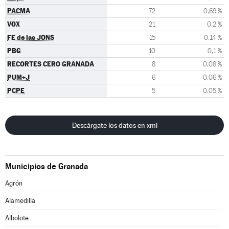
PACMA
72
0,69 %
VOX
21
0,2 %
FE de las JONS
15
0,14 %
PBG
10
0,1 %
RECORTES CERO GRANADA
8
0,08 %
PUM+J
6
0,06 %
PCPE
5
0,05 %
Descárgate los datos en xml
Municipios de Granada
Agrón
Alamedilla
Albolote