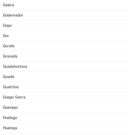
Galera
Gobernador
Gójar
Gor
Gorafe
Granada
Guadahortuna
Guadix
Gualchos
Güejar Sierra
Güevéjar
Huélago
Huéneja