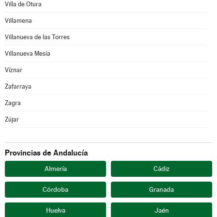
Villa de Otura
Villamena
Villanueva de las Torres
Villanueva Mesía
Víznar
Zafarraya
Zagra
Zújar
Provincias de Andalucía
Almería
Cádiz
Córdoba
Granada
Huelva
Jaén