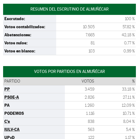
RESUMEN DEL ESCRUTINIO DE ALMUÑÉCAR
Escrutado:
100 %
Votos contabilizados:
10.505
57,82 %
Abstenciones:
7.665
42,18 %
Votos nulos:
81
0,77 %
Votos en blanco:
103
0,99 %
VOTOS POR PARTIDOS EN ALMUÑÉCAR
PARTIDO
VOTOS
%
PP
3.459
33,18 %
PSOE-A
2.826
27,11 %
PA
1.260
12,09 %
PODEMOS
1.116
10,71 %
C's
838
8,04 %
IULV-CA
563
5,4 %
UPyD
122
1,17 %