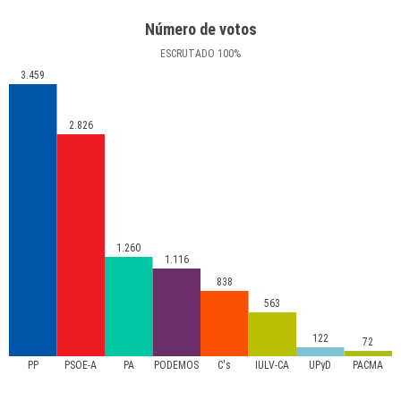
Número de votos
ESCRUTADO
100
%
3.459
2.826
1.260
1.116
838
563
122
72
PP
PSOE-A
PA
PODEMOS
C's
IULV-CA
UPyD
PACMA