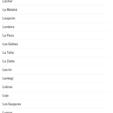
Láchar
La Malahá
Lanjarón
Lanteira
La Peza
Las Gabias
La Taha
La Zubia
Lecrín
Lentegí
Lobras
Loja
Los Guajares
Lugros