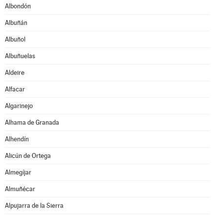
Albondón
Albuñán
Albuñol
Albuñuelas
Aldeire
Alfacar
Algarinejo
Alhama de Granada
Alhendín
Alicún de Ortega
Almegíjar
Almuñécar
Alpujarra de la Sierra