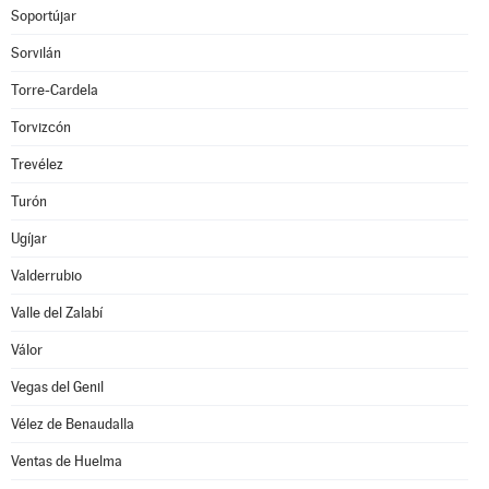
Soportújar
Sorvilán
Torre-Cardela
Torvizcón
Trevélez
Turón
Ugíjar
Valderrubio
Valle del Zalabí
Válor
Vegas del Genil
Vélez de Benaudalla
Ventas de Huelma