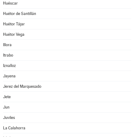
Huéscar
Huétor de Santillán
Huétor Tájar
Huétor Vega
Illora
Itrabo
Iznalloz
Jayena
Jerez del Marquesado
Jete
Jun
Juviles
La Calahorra