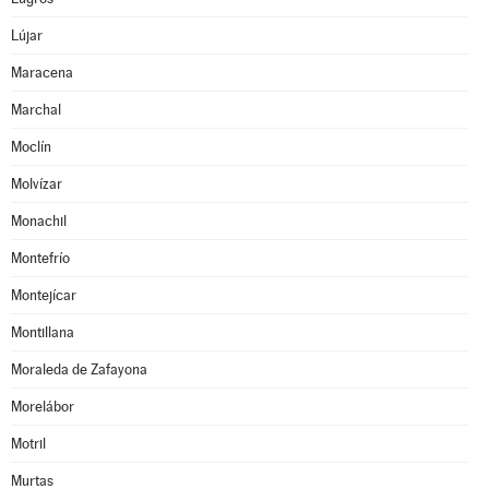
Lújar
Maracena
Marchal
Moclín
Molvízar
Monachil
Montefrío
Montejícar
Montillana
Moraleda de Zafayona
Morelábor
Motril
Murtas