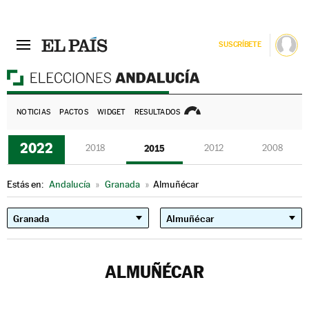
SUSCRÍBETE
E
NOTICIAS
PACTOS
WIDGET
RESULTADOS
2022
2018
2015
2012
2008
Estás en:
Andalucía
»
Granada
»
Almuñécar
ALMUÑÉCAR