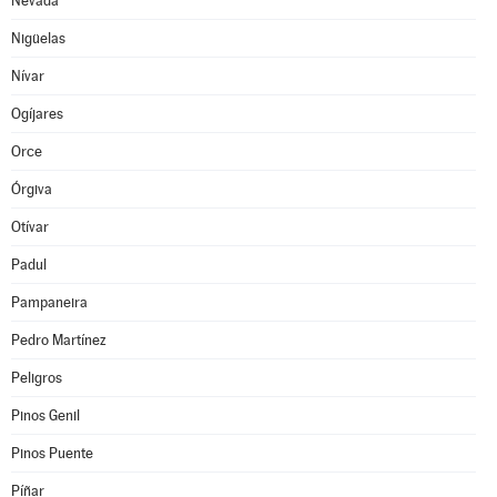
Nevada
Nigüelas
Nívar
Ogíjares
Orce
Órgiva
Otívar
Padul
Pampaneira
Pedro Martínez
Peligros
Pinos Genil
Pinos Puente
Píñar