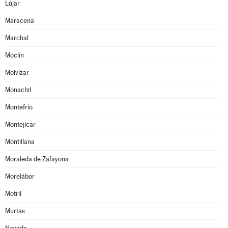
Lújar
Maracena
Marchal
Moclín
Molvízar
Monachil
Montefrío
Montejícar
Montillana
Moraleda de Zafayona
Morelábor
Motril
Murtas