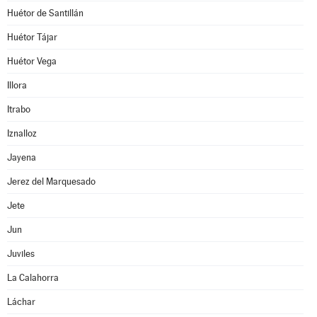
Huétor de Santillán
Huétor Tájar
Huétor Vega
Illora
Itrabo
Iznalloz
Jayena
Jerez del Marquesado
Jete
Jun
Juviles
La Calahorra
Láchar