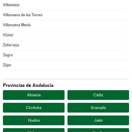
Villamena
Villanueva de las Torres
Villanueva Mesía
Víznar
Zafarraya
Zagra
Zújar
Provincias de Andalucía
Almería
Cádiz
Córdoba
Granada
Huelva
Jaén