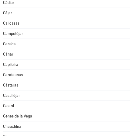
Cádiar
Cájar
Calicasas
Campotéjar
Caniles
Cáñar
Capileira
Carataunas
Cástaras
Castilléjar
Castril
Cenes de la Vega
Chauchina