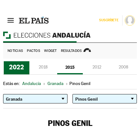
SUSCRÍBETE
E
NOTICIAS
PACTOS
WIDGET
RESULTADOS
2022
2018
2015
2012
2008
Estás en:
Andalucía
»
Granada
»
Pinos Genil
PINOS GENIL