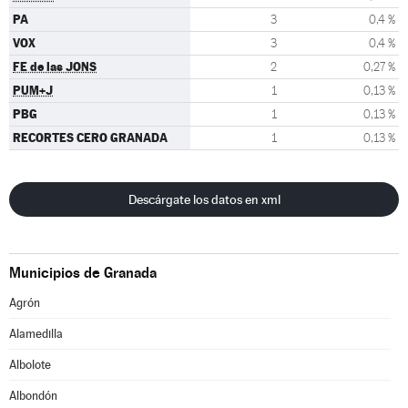
PA
3
0,4 %
VOX
3
0,4 %
FE de las JONS
2
0,27 %
PUM+J
1
0,13 %
PBG
1
0,13 %
RECORTES CERO GRANADA
1
0,13 %
Descárgate los datos en xml
Municipios de Granada
Agrón
Alamedilla
Albolote
Albondón