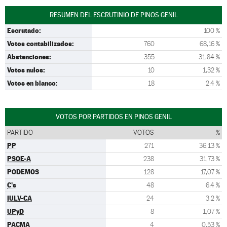
RESUMEN DEL ESCRUTINIO DE PINOS GENIL
Escrutado:
100 %
Votos contabilizados:
760
68,16 %
Abstenciones:
355
31,84 %
Votos nulos:
10
1,32 %
Votos en blanco:
18
2,4 %
VOTOS POR PARTIDOS EN PINOS GENIL
PARTIDO
VOTOS
%
PP
271
36,13 %
PSOE-A
238
31,73 %
PODEMOS
128
17,07 %
C's
48
6,4 %
IULV-CA
24
3,2 %
UPyD
8
1,07 %
PACMA
4
0,53 %