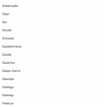
Gobernador
Gójar
Gor
Gorafe
Granada
Guadahortuna
Guadix
Gualchos
Güejar Sierra
Güevéjar
Huélago
Huéneja
Huéscar