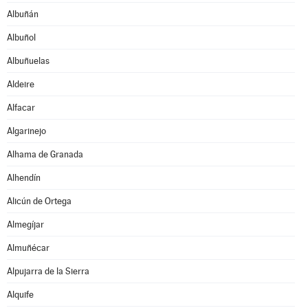
Albuñán
Albuñol
Albuñuelas
Aldeire
Alfacar
Algarinejo
Alhama de Granada
Alhendín
Alicún de Ortega
Almegíjar
Almuñécar
Alpujarra de la Sierra
Alquife