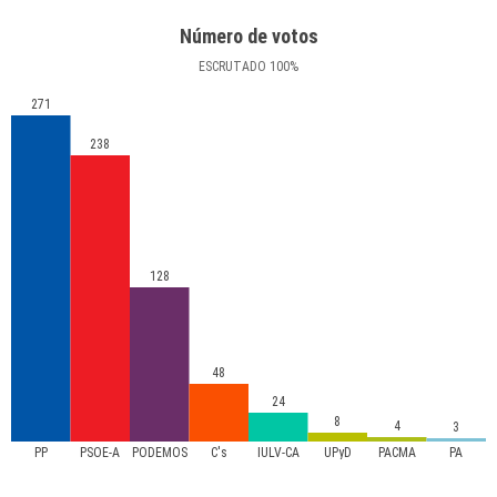
Número de votos
ESCRUTADO
100
%
271
238
128
48
24
8
4
3
PP
PSOE-A
PODEMOS
C's
IULV-CA
UPyD
PACMA
PA