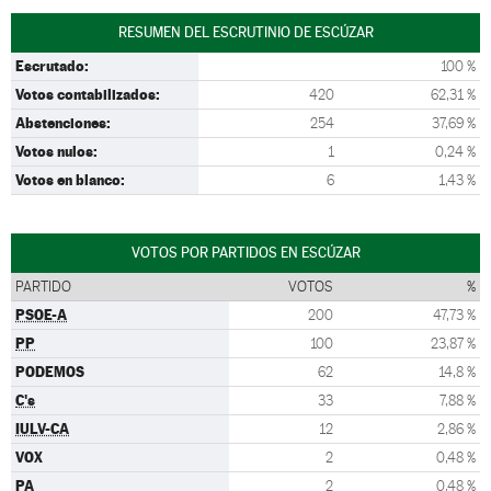
RESUMEN DEL ESCRUTINIO DE ESCÚZAR
Escrutado:
100 %
Votos contabilizados:
420
62,31 %
Abstenciones:
254
37,69 %
Votos nulos:
1
0,24 %
Votos en blanco:
6
1,43 %
VOTOS POR PARTIDOS EN ESCÚZAR
PARTIDO
VOTOS
%
PSOE-A
200
47,73 %
PP
100
23,87 %
PODEMOS
62
14,8 %
C's
33
7,88 %
IULV-CA
12
2,86 %
VOX
2
0,48 %
PA
2
0,48 %