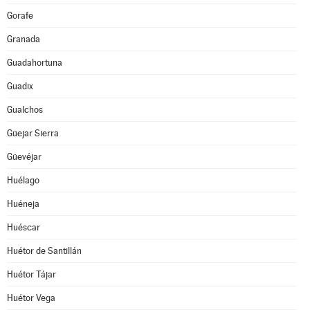
Gorafe
Granada
Guadahortuna
Guadix
Gualchos
Güejar Sierra
Güevéjar
Huélago
Huéneja
Huéscar
Huétor de Santillán
Huétor Tájar
Huétor Vega