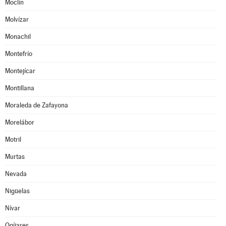
Moclín
Molvízar
Monachil
Montefrío
Montejícar
Montillana
Moraleda de Zafayona
Morelábor
Motril
Murtas
Nevada
Nigüelas
Nívar
Ogíjares