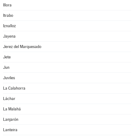
Illora
Itrabo
Iznalloz
Jayena
Jerez del Marquesado
Jete
Jun
Juviles
La Calahorra
Láchar
La Malahá
Lanjarón
Lanteira