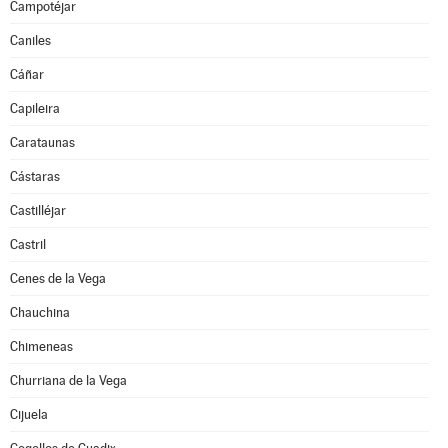
Campotéjar
Caniles
Cáñar
Capileira
Carataunas
Cástaras
Castilléjar
Castril
Cenes de la Vega
Chauchina
Chimeneas
Churriana de la Vega
Cijuela