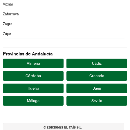
Víznar
Zafarraya
Zagra
Zújar
Provincias de Andalucía
Almería
Cádiz
Córdoba
Granada
Huelva
Jaén
Málaga
Sevilla
EDICIONES EL PAÍS S.L.
©