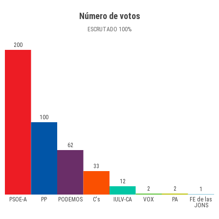
Número de votos
ESCRUTADO
100
%
200
100
62
33
12
2
2
1
PSOE-A
PP
PODEMOS
C's
IULV-CA
VOX
PA
FE de las
JONS