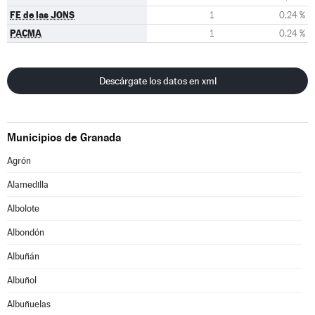
FE de las JONS
1
0,24 %
PACMA
1
0,24 %
Descárgate los datos en xml
Municipios de Granada
Agrón
Alamedilla
Albolote
Albondón
Albuñán
Albuñol
Albuñuelas