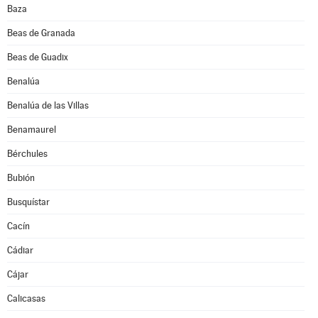
Baza
Beas de Granada
Beas de Guadix
Benalúa
Benalúa de las Villas
Benamaurel
Bérchules
Bubión
Busquístar
Cacín
Cádiar
Cájar
Calicasas